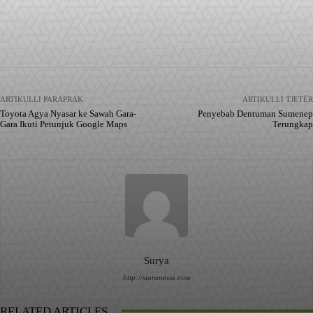
Facebook
X
Pinterest
WhatsApp
ARTIKULLI PARAPRAK
ARTIKULLI TJETËR
Toyota Agya Nyasar ke Sawah Gara-
Penyebab Dentuman Sumenep
Gara Ikuti Petunjuk Google Maps
Terungkap
Surya
http://siaranesia.com
RELATED ARTICLES