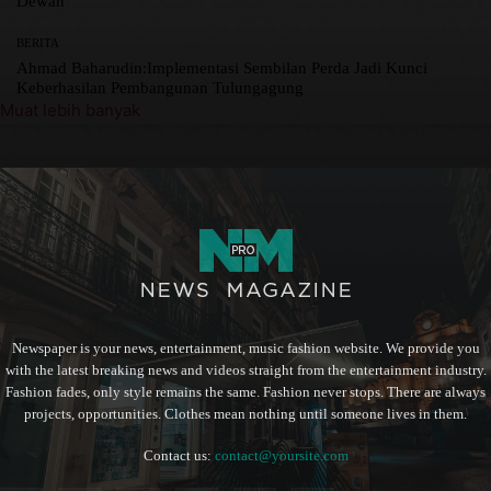
Dewan
BERITA
Ahmad Baharudin:Implementasi Sembilan Perda Jadi Kunci
Keberhasilan Pembangunan Tulungagung
Muat lebih banyak
Newspaper is your news, entertainment, music fashion website. We provide you
with the latest breaking news and videos straight from the entertainment industry.
Fashion fades, only style remains the same. Fashion never stops. There are always
projects, opportunities. Clothes mean nothing until someone lives in them.
Contact us:
contact@yoursite.com