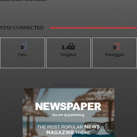
STAY CONNECTED
0
3,432
0
Fans
Pengikut
Pelanggan
- Advertisement -