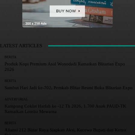
LATEST ARTICLES
BERITA
Produk Kopi Premium Asal Wonodadi Ramaikan Blitarian Expo
2026
BERITA
Sambut Hari Jadi ke-702, Pemkab Blitar Resmi Buka Blitarian Expo
ADVERTORIAL
Kampung Coklat Harlah ke -12 Th 2026, 1.700 Anak PAUD-TK
Ramaikan Lomba Mewarna
BERITA
Aliansi 212 Blitar Raya Siapkan Aksi, Kecewa Bupati dan Ketua