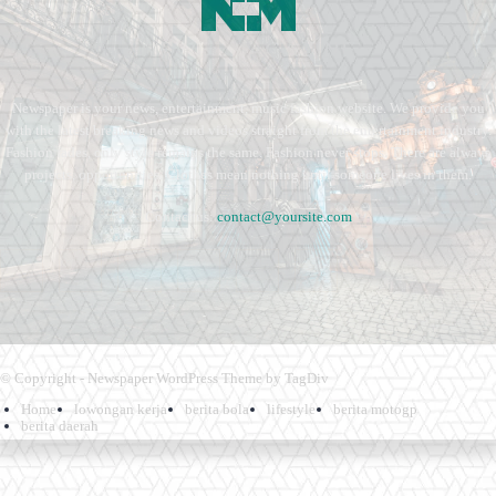
Newspaper is your news, entertainment, music fashion website. We provide you
with the latest breaking news and videos straight from the entertainment industry.
Fashion fades, only style remains the same. Fashion never stops. There are always
projects, opportunities. Clothes mean nothing until someone lives in them.
Contact us:
contact@yoursite.com
© Copyright - Newspaper WordPress Theme by TagDiv
Home
lowongan kerja
berita bola
lifestyle
berita motogp
berita daerah