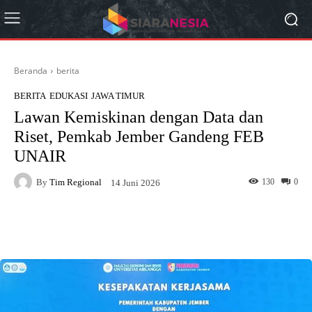
Beranda
berita
BERITA
EDUKASI
JAWA TIMUR
Lawan Kemiskinan dengan Data dan
Riset, Pemkab Jember Gandeng FEB
UNAIR
By
Tim Regional
130
0
14 Juni 2026
Facebook
X
Pinterest
What