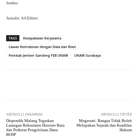
Jember.
Jurnalis: AA Editor:
TAGS
Kesepakatan Kerjasama
Lawan Kemiskinan dengan Data dan Riset
Pemkab Jember Gandeng FEB UNAIR
UNAIR Surabaya
Facebook
X
Pinterest
What
ARTIKULLI PARAPRAK
ARTIKULLI TJETËR
Dispendik Malang Tegaskan
Megawati: Bangsa Tidak Boleh
Larangan Rekrutmen Honorer Baru
Melupakan Sejarah dan Keadilan
dan Perketat Pengelolaan Dana
Hukum
BOSP