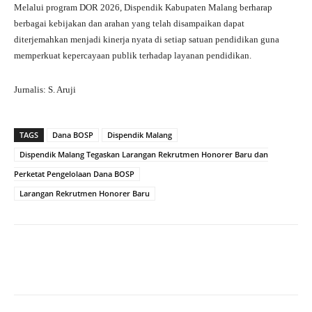
Melalui program DOR 2026, Dispendik Kabupaten Malang berharap
berbagai kebijakan dan arahan yang telah disampaikan dapat
diterjemahkan menjadi kinerja nyata di setiap satuan pendidikan guna
memperkuat kepercayaan publik terhadap layanan pendidikan.
Jurnalis: S. Aruji
TAGS
Dana BOSP
Dispendik Malang
Dispendik Malang Tegaskan Larangan Rekrutmen Honorer Baru dan
Perketat Pengelolaan Dana BOSP
Larangan Rekrutmen Honorer Baru
Facebook
X
Pinterest
What