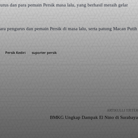
us dan para pemain Persik masa lalu, yang berhasil meraih gelar
para pengurus dan pemain Persik di masa lalu, serta patung Macan Putih
Persik Kediri
suporter persik
ARTIKULLI TJETËR
BMKG Ungkap Dampak El Nino di Surabaya