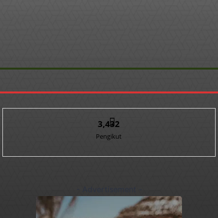
3,432
Pengikut
- Advertisement -