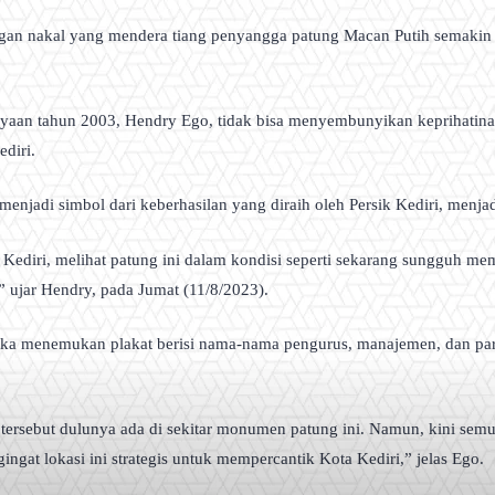
an nakal yang mendera tiang penyangga patung Macan Putih semakin menj
yaan tahun 2003, Hendry Ego, tidak bisa menyembunyikan keprihatina
diri.
a menjadi simbol dari keberhasilan yang diraih oleh Persik Kediri, menj
Kediri, melihat patung ini dalam kondisi seperti sekarang sungguh mem
a,” ujar Hendry, pada Jumat (11/8/2023).
ka menemukan plakat berisi nama-nama pengurus, manajemen, dan para 
rsebut dulunya ada di sekitar monumen patung ini. Namun, kini semua
ngat lokasi ini strategis untuk mempercantik Kota Kediri,” jelas Ego.