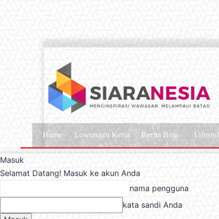
Home
Lowongan Kerja
Berita Bola
Lifesty
Masuk
Selamat Datang! Masuk ke akun Anda
nama pengguna
kata sandi Anda