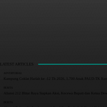
LATEST ARTICLES
ADVERTORIAL
Kampung Coklat Harlah ke -12 Th 2026, 1.700 Anak PAUD-TK R
BERITA
Aliansi 212 Blitar Raya Siapkan Aksi, Kecewa Bupati dan Ketua De
BERITA