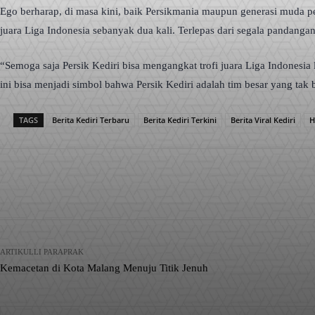
Ego berharap, di masa kini, baik Persikmania maupun generasi muda p
juara Liga Indonesia sebanyak dua kali. Terlepas dari segala pandangan 
“Semoga saja Persik Kediri bisa mengangkat trofi juara Liga Indonesia
ini bisa menjadi simbol bahwa Persik Kediri adalah tim besar yang tak
TAGS
Berita Kediri Terbaru
Berita Kediri Terkini
Berita Viral Kediri
H
Facebook
X
Pinterest
Bagikan
ARTIKULLI PARAPRAK
Kemacetan di Kota Malang Menuju Titik Jenuh