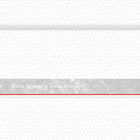
le
Berita Motogp
Berita Daerah