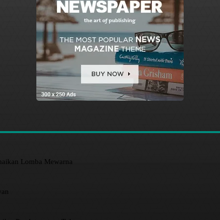
amaikan Lomba Mewarna
wan