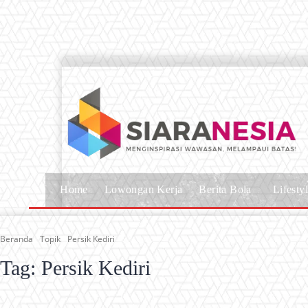
Home
Lowongan Kerja
Berita Bola
Lifesty
Beranda
Topik
Persik Kediri
Tag:
Persik Kediri