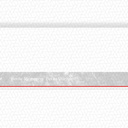
le
Berita Motogp
Berita Daerah