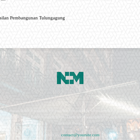
asilan Pembangunan Tulungagung
ment, music fashion website. We provide you with the latest breaking news and vide
e remains the same. Fashion never stops. There are always projects, opportunities.
lives in them.
Contact us:
contact@yoursite.com