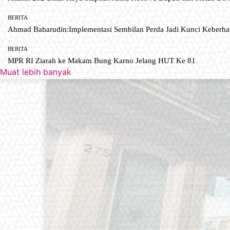
BERITA
Ahmad Baharudin:Implementasi Sembilan Perda Jadi Kunci Keberh
BERITA
MPR RI Ziarah ke Makam Bung Karno Jelang HUT Ke 81
Muat lebih banyak
Newspaper is your news, entertain
industry. Fashion fades, only styl