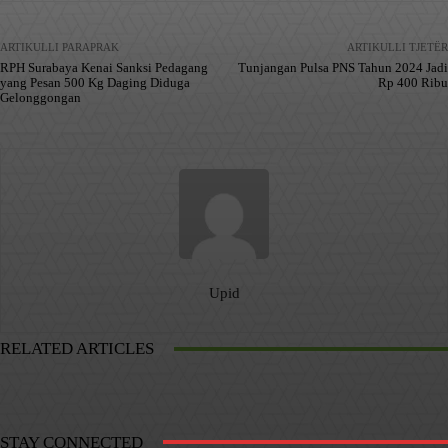
ARTIKULLI PARAPRAK
ARTIKULLI TJETËR
RPH Surabaya Kenai Sanksi Pedagang
Tunjangan Pulsa PNS Tahun 2024 Jadi
yang Pesan 500 Kg Daging Diduga
Rp 400 Ribu
Gelonggongan
Upid
RELATED ARTICLES
STAY CONNECTED