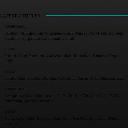
LATEST ARTICLES
ADVERTORIAL
Pemkab Tulungagung Antisipasi Krisis Pangan, GPM Jadi Benteng
Stabilitas Harga dan Ketahanan Daerah
BERITA
Produk Kopi Premium Asal Wonodadi Ramaikan Blitarian Expo
2026
BERITA
Sambut Hari Jadi ke-702, Pemkab Blitar Resmi Buka Blitarian Expo
ADVERTORIAL
Kampung Coklat Harlah ke -12 Th 2026, 1.700 Anak PAUD-TK
Ramaikan Lomba Mewarna
BERITA
Aliansi 212 Blitar Raya Siapkan Aksi, Kecewa Bupati dan Ketua
Dewan