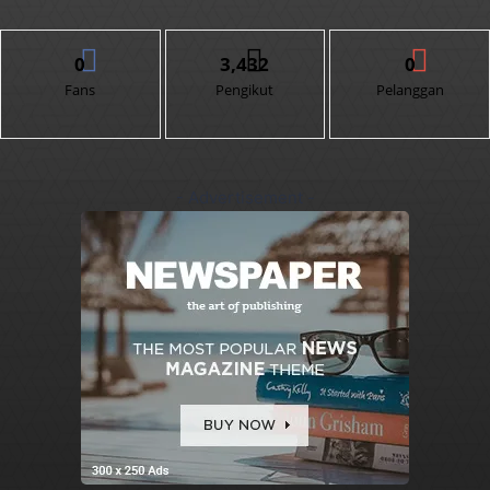
0
3,432
0
Fans
Pengikut
Pelanggan
- Advertisement -