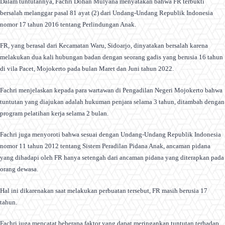
Dalam tuntutannya, Fachri Dohan Mulyana menyatakan bahwa FR terbukti
bersalah melanggar pasal 81 ayat (2) dari Undang-Undang Republik Indonesia
nomor 17 tahun 2016 tentang Perlindungan Anak.
FR, yang berasal dari Kecamatan Waru, Sidoarjo, dinyatakan bersalah karena
melakukan dua kali hubungan badan dengan seorang gadis yang berusia 16 tahun
di vila Pacet, Mojokerto pada bulan Maret dan Juni tahun 2022.
Fachri menjelaskan kepada para wartawan di Pengadilan Negeri Mojokerto bahwa
tuntutan yang diajukan adalah hukuman penjara selama 3 tahun, ditambah dengan
program pelatihan kerja selama 2 bulan.
Fachri juga menyoroti bahwa sesuai dengan Undang-Undang Republik Indonesia
nomor 11 tahun 2012 tentang Sistem Peradilan Pidana Anak, ancaman pidana
yang dihadapi oleh FR hanya setengah dari ancaman pidana yang diterapkan pada
orang dewasa.
Hal ini dikarenakan saat melakukan perbuatan tersebut, FR masih berusia 17
tahun.
Fachri juga mencatat beberapa faktor yang dapat meringankan tuntutan terhadap