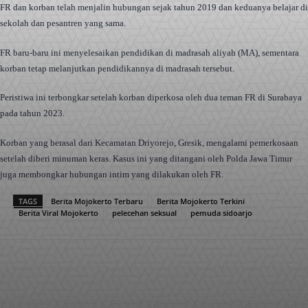
FR dan korban telah menjalin hubungan sejak tahun 2019 dan keduanya belajar di
sekolah dan pesantren yang sama.
FR baru-baru ini menyelesaikan pendidikan di madrasah aliyah (MA), sementara
korban tetap melanjutkan pendidikannya di madrasah tersebut.
Peristiwa ini terbongkar setelah korban diperkosa oleh dua teman FR di Surabaya
pada tahun 2023.
Korban yang berasal dari Kecamatan Driyorejo, Gresik, mengalami pemerkosaan
setelah diberi minuman keras. Kasus ini yang ditangani oleh Polda Jawa Timur
juga membongkar hubungan intim yang dilakukan oleh FR.
TAGS
Berita Mojokerto Terbaru
Berita Mojokerto Terkini
Berita Viral Mojokerto
pelecehan seksual
pemuda sidoarjo
Facebook
X
Pinterest
WhatsApp