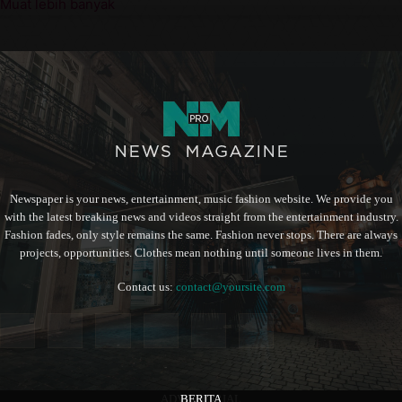
Muat lebih banyak
Newspaper is your news, entertainment, music fashion website. We provide you
with the latest breaking news and videos straight from the entertainment industry.
Fashion fades, only style remains the same. Fashion never stops. There are always
projects, opportunities. Clothes mean nothing until someone lives in them.
Contact us:
contact@yoursite.com
ADVERTORIAL
BERITA
BERITA