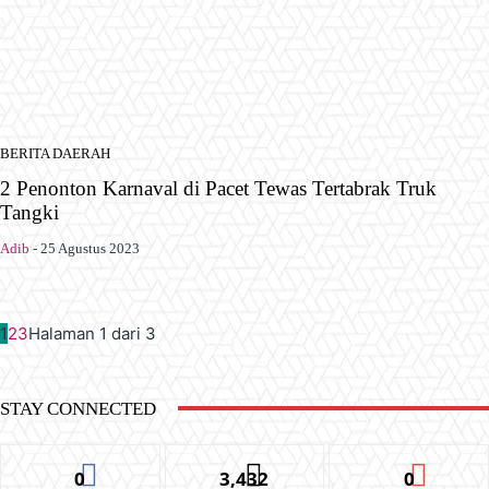
BERITA DAERAH
2 Penonton Karnaval di Pacet Tewas Tertabrak Truk
Tangki
Adib
-
25 Agustus 2023
1
2
3
Halaman 1 dari 3
STAY CONNECTED
0
3,432
0