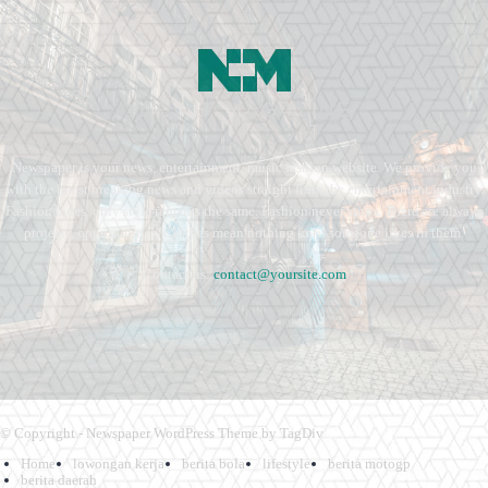
Newspaper is your news, entertainment, music fashion website. We provide you
with the latest breaking news and videos straight from the entertainment industry.
Fashion fades, only style remains the same. Fashion never stops. There are always
projects, opportunities. Clothes mean nothing until someone lives in them.
Contact us:
contact@yoursite.com
© Copyright - Newspaper WordPress Theme by TagDiv
Home
lowongan kerja
berita bola
lifestyle
berita motogp
berita daerah