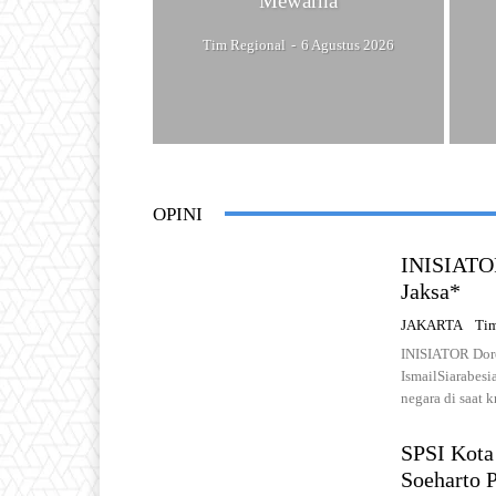
Mewarna
Tim Regional
-
6 Agustus 2026
OPINI
INISIATOR
Jaksa*
JAKARTA
Tim
INISIATOR Doro
IsmailSiarabesi
negara di saat k
SPSI Kota
Soeharto 