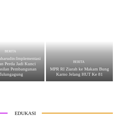
BERITA
harudin:Implementasi
BERITA
an Perda Jadi Kunci
asilan Pembangunan
MPR RI Ziarah ke Makam Bung
Tulungagung
Karno Jelang HUT Ke 81
EDUKASI