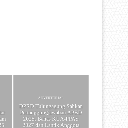
ADVERTORIAL
DPRD Tulungagung Sahkan
tar
Pertanggungjawaban APBD
nam
2025, Bahas KUA-PPAS
25
2027 dan Lantik Anggota