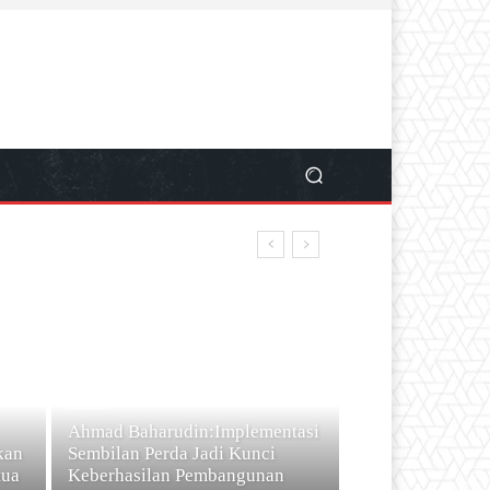
BERITA
Ahmad Baharudin:Implementasi
kan
Sembilan Perda Jadi Kunci
tua
Keberhasilan Pembangunan