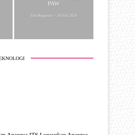
PAW
Tim Regional
-
24 Juli 2026
EKNOLOGI
im Anargya ITS Luncurkan Anargya