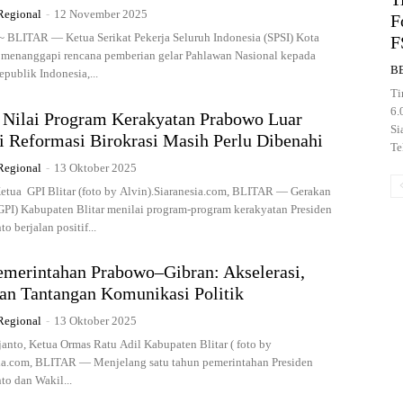
Regional
-
12 November 2025
F
~ BLITAR — Ketua Serikat Pekerja Seluruh Indonesia (SPSI) Kota
F
o, menanggapi rencana pemberian gelar Pahlawan Nasional kepada
B
epublik Indonesia,...
Ti
6.
r Nilai Program Kerakyatan Prabowo Luar
Si
i Reformasi Birokrasi Masih Perlu Dibenahi
Te
Regional
-
13 Oktober 2025
etua GPI Blitar (foto by Alvin).Siaranesia.com, BLITAR — Gerakan
GPI) Kabupaten Blitar menilai program-program kerakyatan Presiden
 berjalan positif...
emerintahan Prabowo–Gibran: Akselerasi,
dan Tantangan Komunikasi Politik
Regional
-
13 Oktober 2025
nto, Ketua Ormas Ratu Adil Kabupaten Blitar ( foto by
sia.com, BLITAR — Menjelang satu tahun pemerintahan Presiden
o dan Wakil...