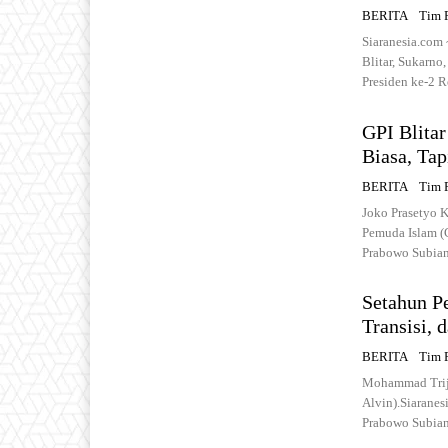
BERITA
Tim 
Siaranesia.com 
Blitar, Sukarn
Presiden ke-2 R
GPI Blita
Biasa, Tap
BERITA
Tim 
Joko Prasetyo K
Pemuda Islam (
Prabowo Subianto
Setahun P
Transisi, 
BERITA
Tim 
Mohammad Trija
Alvin).Siarane
Prabowo Subiant