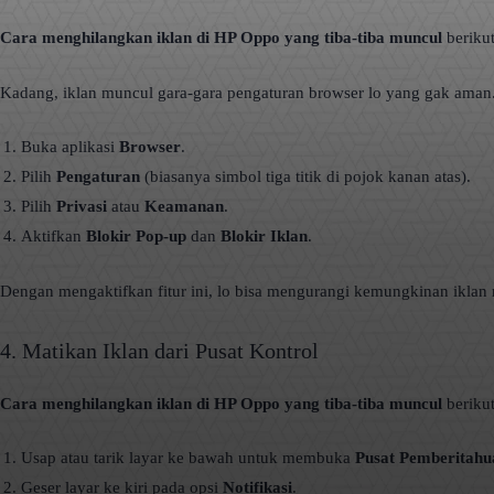
Cara menghilangkan iklan di HP Oppo yang tiba-tiba muncul
beriku
Kadang, iklan muncul gara-gara pengaturan browser lo yang gak aman. 
Buka aplikasi
Browser
.
Pilih
Pengaturan
(biasanya simbol tiga titik di pojok kanan atas).
Pilih
Privasi
atau
Keamanan
.
Aktifkan
Blokir Pop-up
dan
Blokir Iklan
.
Dengan mengaktifkan fitur ini, lo bisa mengurangi kemungkinan iklan 
4. Matikan Iklan dari Pusat Kontrol
Cara menghilangkan iklan di HP Oppo yang tiba-tiba muncul
berikut
Usap atau tarik layar ke bawah untuk membuka
Pusat Pemberitahu
Geser layar ke kiri pada opsi
Notifikasi
.