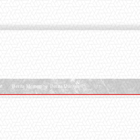
le
Berita Motogp
Berita Daerah