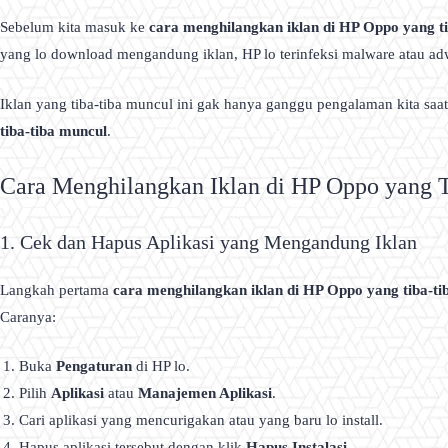
Sebelum kita masuk ke
cara menghilangkan iklan di HP Oppo yang t
yang lo download mengandung iklan, HP lo terinfeksi malware atau ad
Iklan yang tiba-tiba muncul ini gak hanya ganggu pengalaman kita saa
tiba-tiba muncul
.
Cara Menghilangkan Iklan di HP Oppo yang 
1. Cek dan Hapus Aplikasi yang Mengandung Iklan
Langkah pertama
cara menghilangkan iklan di HP Oppo yang tiba-ti
Caranya:
Buka
Pengaturan
di HP lo.
Pilih
Aplikasi
atau
Manajemen Aplikasi
.
Cari aplikasi yang mencurigakan atau yang baru lo install.
Hapus aplikasi tersebut dengan klik
Hapus Instalasi
.