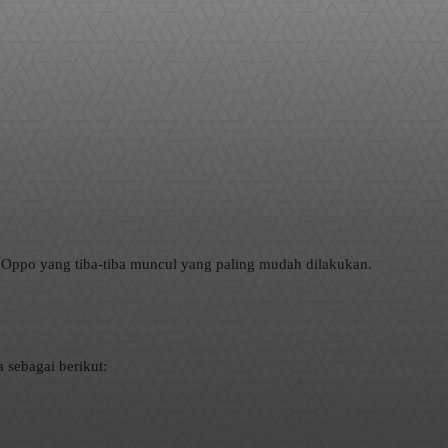
P Oppo yang tiba-tiba muncul yang paling mudah dilakukan.
 sebagai berikut: