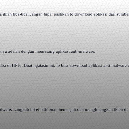
klan tiba-tiba. Jangan lupa, pastikan lo download aplikasi dari sumbe
tnya adalah dengan memasang aplikasi anti-malware.
ba di HP lo. Buat ngatasin ini, lo bisa download aplikasi anti-malware
in malware. Langkah ini efektif buat mencegah dan menghilangkan iklan d