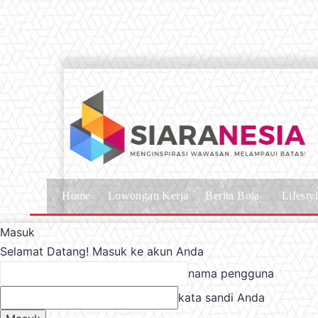
Home
Lowongan Kerja
Berita Bola
Lifesty
Masuk
Selamat Datang! Masuk ke akun Anda
nama pengguna
kata sandi Anda