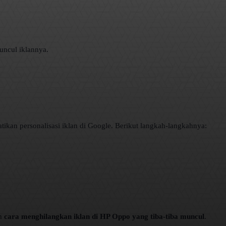
muncul iklannya.
ikan personalisasi iklan di Google. Berikut langkah-langkahnya:
am
cara menghilangkan iklan di HP Oppo yang tiba-tiba muncul
.