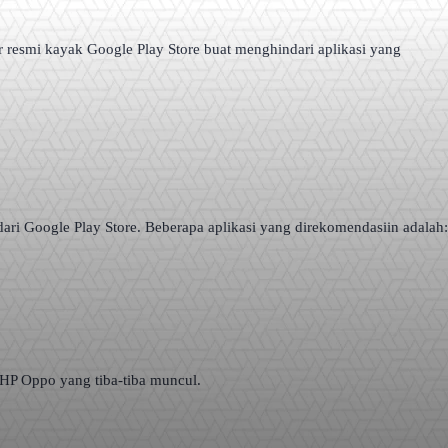
r resmi kayak Google Play Store buat menghindari aplikasi yang
 dari Google Play Store. Beberapa aplikasi yang direkomendasiin adalah:
i HP Oppo yang tiba-tiba muncul.