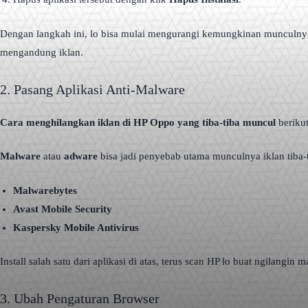
Dengan langkah ini, lo bisa mulai mengurangi kemungkinan munculnya i
mengandung iklan.
2. Pasang Aplikasi Anti-Malware
Cara menghilangkan iklan di HP Oppo yang tiba-tiba muncul
beriku
Malware
atau
adware
bisa jadi penyebab utama munculnya iklan tiba-ti
Malwarebytes
Avast Mobile Security
Kaspersky Mobile Antivirus
Install salah satu dari aplikasi di atas, terus scan HP lo buat ngilang
3. Ubah Pengaturan Browser