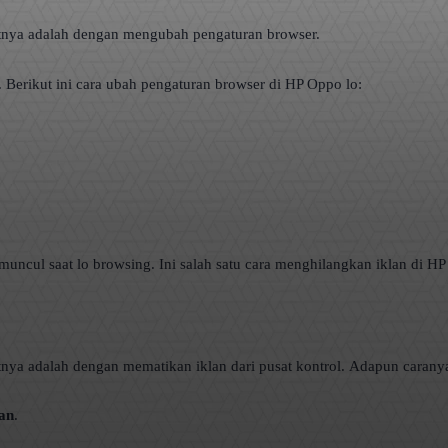
tnya adalah dengan mengubah pengaturan browser.
Berikut ini cara ubah pengaturan browser di HP Oppo lo:
muncul saat lo browsing. Ini salah satu cara menghilangkan iklan di H
nya adalah dengan mematikan iklan dari pusat kontrol. Adapun caranya
an
.