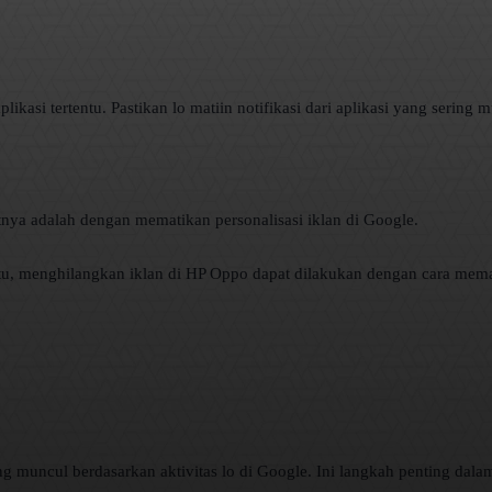
likasi tertentu. Pastikan lo matiin notifikasi dari aplikasi yang sering 
nya adalah dengan mematikan personalisasi iklan di Google.
tu, menghilangkan iklan di HP Oppo dapat dilakukan dengan cara memat
ng muncul berdasarkan aktivitas lo di Google. Ini langkah penting dal