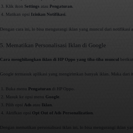
Klik ikon
Settings
atau
Pengaturan
.
Matikan opsi
Izinkan Notifikasi
.
Dengan cara ini, lo bisa mengurangi iklan yang muncul dari notifikasi ap
5. Mematikan Personalisasi Iklan di Google
Cara menghilangkan iklan di HP Oppo yang tiba-tiba muncul
berikut
Google termasuk aplikasi yang mengirimkan banyak iklan. Maka dari i
Buka menu
Pengaturan
di HP Oppo.
Masuk ke opsi menu
Google
.
Pilih opsi
Ads
atau
Iklan
.
Aktifkan opsi
Opt Out of Ads Personalization
.
Dengan mematikan personalisasi iklan ini, lo bisa mengurangi iklan ya