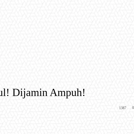
ul! Dijamin Ampuh!
0
1387