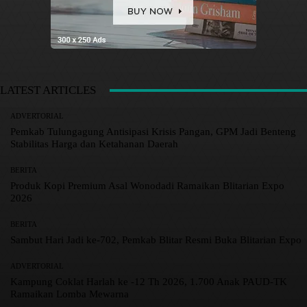
LATEST ARTICLES
ADVERTORIAL
Pemkab Tulungagung Antisipasi Krisis Pangan, GPM Jadi Benteng
Stabilitas Harga dan Ketahanan Daerah
BERITA
Produk Kopi Premium Asal Wonodadi Ramaikan Blitarian Expo
2026
BERITA
Sambut Hari Jadi ke-702, Pemkab Blitar Resmi Buka Blitarian Expo
ADVERTORIAL
Kampung Coklat Harlah ke -12 Th 2026, 1.700 Anak PAUD-TK
Ramaikan Lomba Mewarna