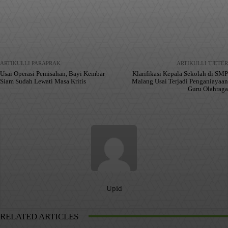
Facebook
X
Pinterest
WhatsApp
ARTIKULLI PARAPRAK
ARTIKULLI TJETËR
Usai Operasi Pemisahan, Bayi Kembar
Klarifikasi Kepala Sekolah di SMP
Siam Sudah Lewati Masa Kritis
Malang Usai Terjadi Penganiayaan
Guru Olahraga
Upid
RELATED ARTICLES