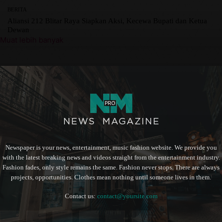
BERITA
Aliansi 212 Blitar Raya Siapkan Aksi, Kecewa Bupati dan Ketua
Dewan
Muat lebih banyak
Newspaper is your news, entertainment, music fashion website. We provide you
with the latest breaking news and videos straight from the entertainment industry.
Fashion fades, only style remains the same. Fashion never stops. There are always
projects, opportunities. Clothes mean nothing until someone lives in them.
Contact us:
contact@yoursite.com