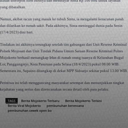
alasan ditelepon oleh istrinya dan membayar Sinta Rp 100 ribu untuk layanan
yang dibatalkan.
Namun, akibat racun yang masuk ke tubuh Sinta, ia mengalami keracunan parah
dan dilarikan ke rumah sakit. Pada akhirnya, Sinta meninggal dunia pada Senin
(17/4/2023) dini hari.
Tindakan ini akhirnya terungkap setelah tim gabungan dari Unit Reserse Kriminal
Polsek Mojosari dan Unit Tindak Pidana Umum Satuan Reserse Kriminal Polres
Mojokerto berhasil menangkap Irfan di rumah orang tuanya di Kelurahan Bugul
Lor, Panggungrejo, Kota Pasuruan pada Selasa (18/4/2023) pukul 08.00 WIB.
Sementara itu, Supaino ditangkap di dekat MPP Sidoarjo sekitar pukul 13.00 WIB.
Peristiwa ini telah mengguncang masyarakat setempat dan menunjukkan tingkat
kejahatan yang serius dan direncanakan secara detail oleh para pelaku.
TAGS
Berita Mojokerto Terbaru
Berita Mojokerto Terkini
Berita Viral Mojokerto
pembunuhan berencana
pembunuhan cewek open bo