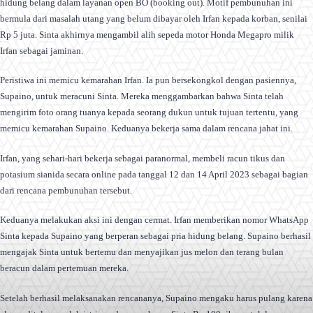
hidung belang dalam layanan open BO (booking out). Motif pembunuhan ini
bermula dari masalah utang yang belum dibayar oleh Irfan kepada korban, senilai
Rp 5 juta. Sinta akhirnya mengambil alih sepeda motor Honda Megapro milik
Irfan sebagai jaminan.
Peristiwa ini memicu kemarahan Irfan. Ia pun bersekongkol dengan pasiennya,
Supaino, untuk meracuni Sinta. Mereka menggambarkan bahwa Sinta telah
mengirim foto orang tuanya kepada seorang dukun untuk tujuan tertentu, yang
memicu kemarahan Supaino. Keduanya bekerja sama dalam rencana jahat ini.
Irfan, yang sehari-hari bekerja sebagai paranormal, membeli racun tikus dan
potasium sianida secara online pada tanggal 12 dan 14 April 2023 sebagai bagian
dari rencana pembunuhan tersebut.
Keduanya melakukan aksi ini dengan cermat. Irfan memberikan nomor WhatsApp
Sinta kepada Supaino yang berperan sebagai pria hidung belang. Supaino berhasil
mengajak Sinta untuk bertemu dan menyajikan jus melon dan terang bulan
beracun dalam pertemuan mereka.
Setelah berhasil melaksanakan rencananya, Supaino mengaku harus pulang karena