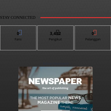
STAY CONNECTED
0
3,432
0
Fans
Pengikut
Pelanggan
- Advertisement -