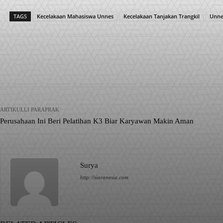
TAGS
Kecelakaan Mahasiswa Unnes
Kecelakaan Tanjakan Trangkil
Unne
Facebook
X
Pinterest
Bagikan
ARTIKULLI PARAPRAK
Perusahaan Ini Beri Pelatihan K3 Biar Karyawan Makin Aman
Surya
http://siaranesia.com