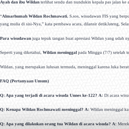
Ayah dan ibu Wildan
terlihat sendu dan nundukin kepala pas jalan ke 
“
Almarhumah Wildan Rochmawati
, S.sos, wisudawan FIS yang berp
yang mulia di sisi-Nya,” kata pembawa acara, dilansir detikJateng, Sela
Para wisudawan
juga tepuk tangan buat apresiasi Wildan yang udah n
Seperti yang diketahui,
Wildan meninggal
pada Minggu (7/7) setelah te
Wildan, yang merupakan lulusan termuda, meninggal karena luka berat d
FAQ (Pertanyaan Umum)
Q: Apa yang terjadi di acara wisuda Unnes ke-122?
A:
Di acara wisu
Q: Kenapa Wildan Rochmawati meninggal?
A:
Wildan meninggal kar
Q: Apa yang dilakukan orang tua Wildan di acara wisuda?
A:
Mereka