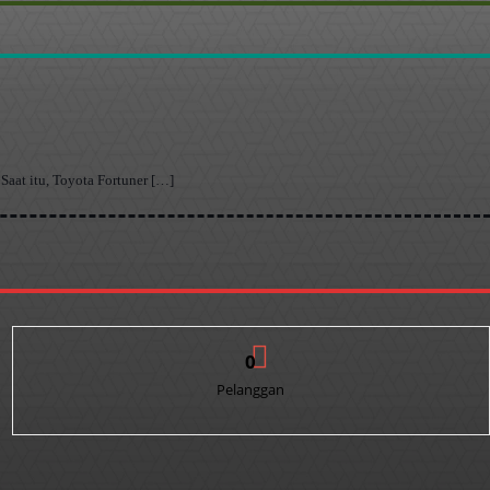
Saat itu, Toyota Fortuner […]
0
Pelanggan