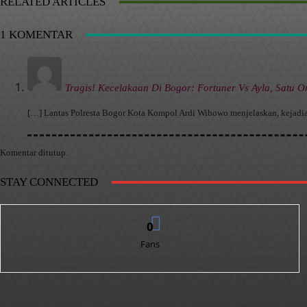
RELATED ARTICLES
1 KOMENTAR
Tragis! Kecelakaan Di Bogor: Fortuner Vs Ayla, Satu O
[…] Lantas Polresta Bogor Kota Kompol Ardi Wibowo menjelaskan, kejadian 
Komentar ditutup.
STAY CONNECTED
0
Fans