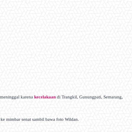
g meninggal karena
kecelakaan
di Trangkil, Gunungpati, Semarang,
 ke mimbar senat sambil bawa foto Wildan.