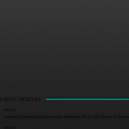
LATEST ARTICLES
BERITA
Ahmad Baharudin:Implementasi Sembilan Perda Jadi Kunci Keberh
BERITA