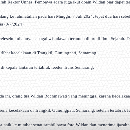
arah Rektor Unnes. Pembawa acara juga ikut doain Wildan biar dapet tem
ulang ke rahmatullah pada hari Minggu, 7 Juli 2024, tepat dua hari se
sa (9/7/2024).
yelesein kuliahnya sebagai wisudawan termuda di prodi Ilmu Sejarah. 
rlibat kecelakaan di Trangkil, Gunungpati, Semarang.
i kepala lantaran tertabrak feeder Trans Semarang.
da ini, orang tua Wildan Rochmawati yang meninggal karena kecelakaan
ena kecelakaan di Trangkil, Gunungpati, Semarang, setelah tertabrak f
 naik ke mimbar senat sambil bawa foto Wildan dan menerima ijazahn