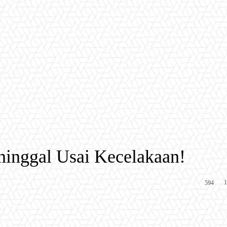
ninggal Usai Kecelakaan!
1
594