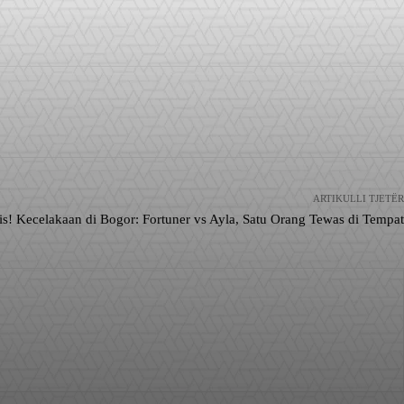
ARTIKULLI TJETËR
is! Kecelakaan di Bogor: Fortuner vs Ayla, Satu Orang Tewas di Tempat