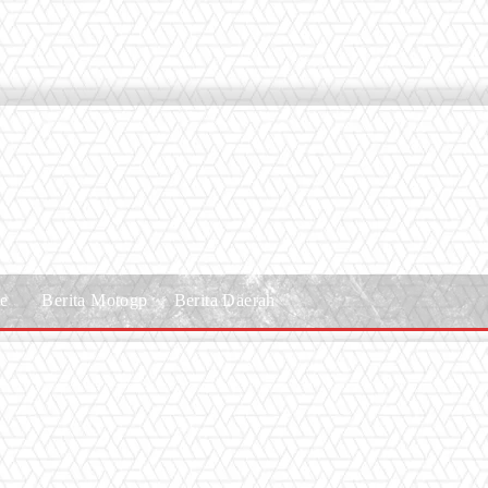
le
Berita Motogp
Berita Daerah