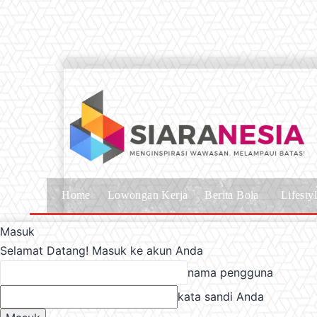
Home
Lowongan Kerja
Berita Bola
Lifesty
Masuk
Selamat Datang! Masuk ke akun Anda
nama pengguna
kata sandi Anda