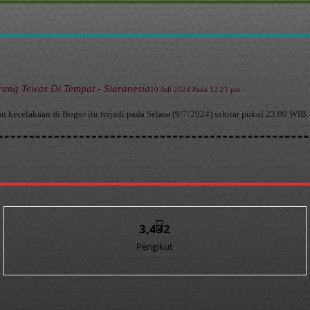
rang Tewas Di Tempat - Siaranesia
10 Juli 2024 Pada 12:21 pm
kecelakaan di Bogor itu terjadi pada Selasa (9/7/2024) sekitar pukul 23.00 WIB. 
3,432
Pengikut