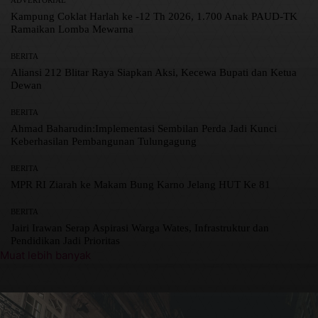
ADVERTORIAL
Kampung Coklat Harlah ke -12 Th 2026, 1.700 Anak PAUD-TK
Ramaikan Lomba Mewarna
BERITA
Aliansi 212 Blitar Raya Siapkan Aksi, Kecewa Bupati dan Ketua
Dewan
BERITA
Ahmad Baharudin:Implementasi Sembilan Perda Jadi Kunci
Keberhasilan Pembangunan Tulungagung
BERITA
MPR RI Ziarah ke Makam Bung Karno Jelang HUT Ke 81
BERITA
Jairi Irawan Serap Aspirasi Warga Wates, Infrastruktur dan
Pendidikan Jadi Prioritas
Muat lebih banyak