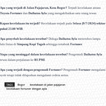
Apa yang terjadi di Jalan Pajajaran, Kota Bogor?
Terjadi kecelakaan antara
Toyota Fortuner
dan
Daihatsu Ayla
yang mengakibatkan satu orang tewas.
Kapan kecelakaan itu terjadi?
Kecelakaan terjadi pada
Selasa (9/7/2024) sekitar
pukul 23.00 WIB
.
Apa penyebab kecelakaan tersebut?
Diduga
Daihatsu Ayla
menerobos lampu
lalu lintas di
Simpang Kopi Tugoh
sehingga tertabrak
Fortuner
.
Siapa yang meninggal dalam kecelakaan tersebut?
Pengemudi
Daihatsu Ayla
tewas dalam perjalanan ke
RS PMI
.
Apa yang terjadi dengan pengemudi Fortuner?
Pengemudi
Fortuner
mengalami
syok tetapi tidak dilaporkan mengalami cedera serius.
TAGS
Bogor
kecelakaan di jalan pajajaran
kecelakaan fortuner dengan ayla