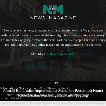
Newspaper is your news, entertainment, music fashion website. We provide you
with the latest breaking news and videos straight from the entertainment industry.
Fashion fades, only style remains the same. Fashion never stops. There are always
projects, opportunities. Clothes mean nothing until someone lives in them.
Contact us:
contact@yoursite.com
ADVERTORIAL
BERITA
BERITA
© Copyright - Newspaper WordPress Theme by TagDiv
Kampung Coklat Harlah ke -12 Th 2026, 1.700 Anak PAUD-
Ahmad Baharudin:Implementasi Sembilan Perda Jadi Kunci
Aliansi 212 Blitar Raya Siapkan Aksi, Kecewa Bupati dan
Keberhasilan Pembangunan Tulungagung
TK Ramaikan Lomba Mewarna
Ketua Dewan
Home
lowongan kerja
berita bola
lifestyle
berita motogp
berita daerah