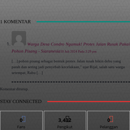
1 KOMENTAR
Warga Desa Condro Ngamuk! Protes Jalan Rusak Pakai
Pohon Pisang - Siaranesia
10 Juli 2024 Pada 3:29 pm
[…] pohon pisang sebagai bentuk protes. Jalan rusak bikin debu yang
parah dan sering jadi penyebab kecelakaan,” ujar Rijal, salah satu warga
setempat, Rabu […]
Komentar ditutup.
STAY CONNECTED
0
3,432
0
Fans
Pengikut
Pelanggan