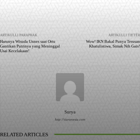
Facebook
X
Pinterest
WhatsApp
ARTIKULLI PARAPRAK
ARTIKULLI TJETËR
Harunya Wisuda Unnes saat Ortu
Wow! IKN Bakal Punya Terusan
Gantikan Putrinya yang Meninggal
Khatulistiwa, Simak Nih Gais!
Usai Kecelakaan!
Surya
http://siaranesia.com
RELATED ARTICLES