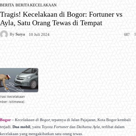
BERITA
BERITA KECELAKAAN
Tragis! Kecelakaan di Bogor: Fortuner vs
Ayla, Satu Orang Tewas di Tempat
By
Surya
1
10 Juli 2024
687
Facebook
X
Pinterest
WhatsApp
strasi kecelakaan
mber: istimewa).
Bogor
–
Kecelakaan di Bogor,
tepatnya di Jalan Pajajaran, Kota Bogor kembali
terjadi.
Dua mobil
, yaitu
Toyota Fortuner
dan
Daihatsu Ayla
, terlibat dalam
kecelakaan yang mengakibatkan satu orang tewas.