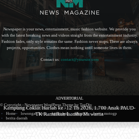
Newspaper is your news, entertainment, music fashion website. We provide you
with the latest breaking news and videos straight from the entertainment industry.
Fashion fades, only style remains the same. Fashion never stops. There are always
projects, opportunities. Clothes mean nothing until someone lives in them.
Contact us:
contact@yoursite.com
ADVERTORIAL
BERITA
BERITA
© Copyright - Newspaper WordPress Theme by TagDiv
Kampung Coklat Harlah ke -12 Th 2026, 1.700 Anak PAUD-
Produk Kopi Premium Asal Wonodadi Ramaikan Blitarian
Sambut Hari Jadi ke-702, Pemkab Blitar Resmi Buka
TK Ramaikan Lomba Mewarna
Blitarian Expo
Expo 2026
Home
lowongan kerja
berita bola
lifestyle
berita motogp
berita daerah