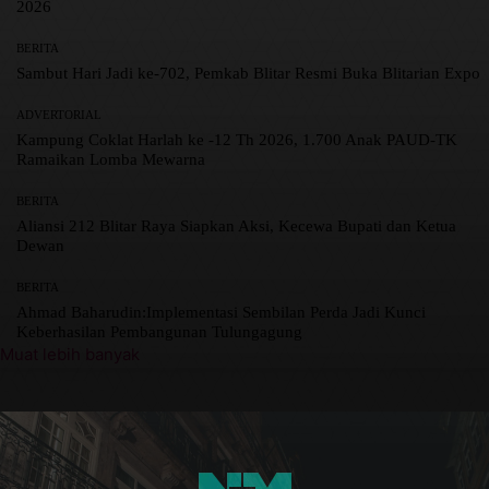
2026
BERITA
Sambut Hari Jadi ke-702, Pemkab Blitar Resmi Buka Blitarian Expo
ADVERTORIAL
Kampung Coklat Harlah ke -12 Th 2026, 1.700 Anak PAUD-TK
Ramaikan Lomba Mewarna
BERITA
Aliansi 212 Blitar Raya Siapkan Aksi, Kecewa Bupati dan Ketua
Dewan
BERITA
Ahmad Baharudin:Implementasi Sembilan Perda Jadi Kunci
Keberhasilan Pembangunan Tulungagung
Muat lebih banyak