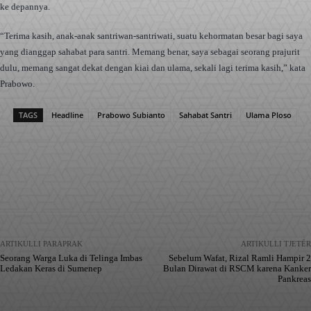
ke depannya.
“Terima kasih, anak-anak santriwan-santriwati, suatu kehormatan besar bagi saya
yang dianggap sahabat para santri. Memang benar, saya sebagai seorang prajurit
dulu, memang sangat dekat dengan kiai dan ulama, sekali lagi terima kasih,” kata
Prabowo.
TAGS
Headline
Prabowo Subianto
Sahabat Santri
Ulama Ploso
Facebook
X
Pinterest
WhatsApp
ARTIKULLI PARAPRAK
ARTIKULLI TJETËR
Seorang Warga Luka di Telinga Imbas
Sebelum Wafat, Rizal Ramli Hampir 2
Ledakan Keras di Sumenep
Bulan Dirawat di RSCM karena Kanker
Pankreas