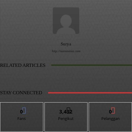
Surya
http://siaranesia.com
RELATED ARTICLES
STAY CONNECTED
0
3,432
0
Fans
Pengikut
Pelanggan