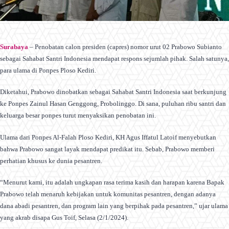
Surabaya
– Penobatan calon presiden (capres) nomor urut 02 Prabowo Subianto
sebagai Sahabat Santri Indonesia mendapat respons sejumlah pihak. Salah satunya,
para ulama di Ponpes Ploso Kediri.
Diketahui, Prabowo dinobatkan sebagai Sahabat Santri Indonesia saat berkunjung
ke Ponpes Zainul Hasan Genggong, Probolinggo. Di sana, puluhan ribu santri dan
keluarga besar ponpes turut menyaksikan penobatan ini.
Ulama dari Ponpes Al-Falah Ploso Kediri, KH Agus Iffatul Latoif menyebutkan
bahwa Prabowo sangat layak mendapat predikat itu. Sebab, Prabowo memberi
perhatian khusus ke dunia pesantren.
“Menurut kami, itu adalah ungkapan rasa terima kasih dan harapan karena Bapak
Prabowo telah menaruh kebijakan untuk komunitas pesantren, dengan adanya
dana abadi pesantren, dan program lain yang berpihak pada pesantren,” ujar ulama
yang akrab disapa Gus Toif, Selasa (2/1/2024).