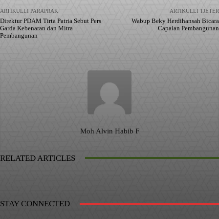
ARTIKULLI PARAPRAK
ARTIKULLI TJETËR
Direktur PDAM Tirta Patria Sebut Pers
Wabup Beky Herdihansah Bicara
Garda Kebenaran dan Mitra
Capaian Pembangunan
Pembangunan
Moh Alvin Habib F
RELATED ARTICLES
STAY CONNECTED