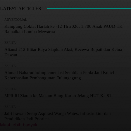
LATEST ARTICLES
ADVERTORIAL
Kampung Coklat Harlah ke -12 Th 2026, 1.700 Anak PAUD-TK
Ramaikan Lomba Mewarna
BERITA
Aliansi 212 Blitar Raya Siapkan Aksi, Kecewa Bupati dan Ketua
Dewan
BERITA
Ahmad Baharudin:Implementasi Sembilan Perda Jadi Kunci
Keberhasilan Pembangunan Tulungagung
BERITA
MPR RI Ziarah ke Makam Bung Karno Jelang HUT Ke 81
BERITA
Jairi Irawan Serap Aspirasi Warga Wates, Infrastruktur dan
Pendidikan Jadi Prioritas
Muat lebih banyak