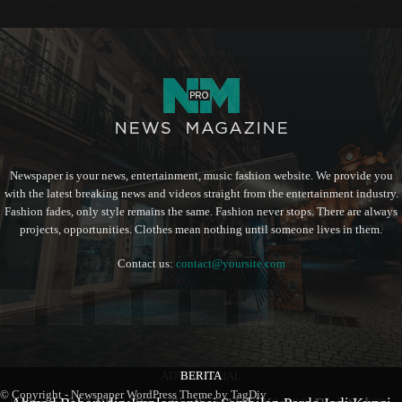
Newspaper is your news, entertainment, music fashion website. We provide you
with the latest breaking news and videos straight from the entertainment industry.
Fashion fades, only style remains the same. Fashion never stops. There are always
projects, opportunities. Clothes mean nothing until someone lives in them.
Contact us:
contact@yoursite.com
ADVERTORIAL
BERITA
BERITA
© Copyright - Newspaper WordPress Theme by TagDiv