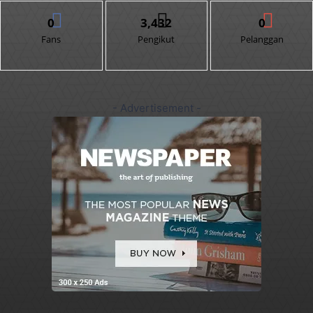
0
3,432
0
Fans
Pengikut
Pelanggan
- Advertisement -