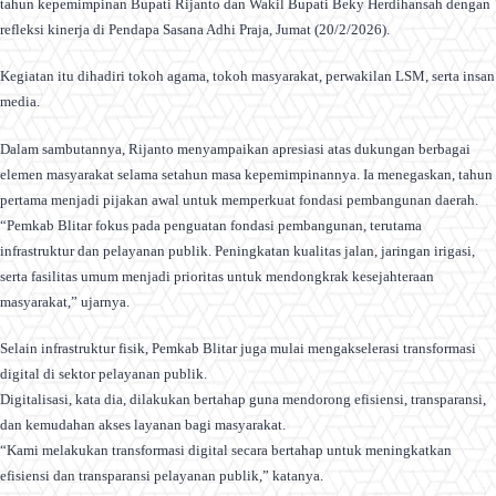
tahun kepemimpinan Bupati Rijanto dan Wakil Bupati Beky Herdihansah dengan
refleksi kinerja di Pendapa Sasana Adhi Praja, Jumat (20/2/2026).
Kegiatan itu dihadiri tokoh agama, tokoh masyarakat, perwakilan LSM, serta insan
media.
Dalam sambutannya, Rijanto menyampaikan apresiasi atas dukungan berbagai
elemen masyarakat selama setahun masa kepemimpinannya. Ia menegaskan, tahun
pertama menjadi pijakan awal untuk memperkuat fondasi pembangunan daerah.
“Pemkab Blitar fokus pada penguatan fondasi pembangunan, terutama
infrastruktur dan pelayanan publik. Peningkatan kualitas jalan, jaringan irigasi,
serta fasilitas umum menjadi prioritas untuk mendongkrak kesejahteraan
masyarakat,” ujarnya.
Selain infrastruktur fisik, Pemkab Blitar juga mulai mengakselerasi transformasi
digital di sektor pelayanan publik.
Digitalisasi, kata dia, dilakukan bertahap guna mendorong efisiensi, transparansi,
dan kemudahan akses layanan bagi masyarakat.
“Kami melakukan transformasi digital secara bertahap untuk meningkatkan
efisiensi dan transparansi pelayanan publik,” katanya.