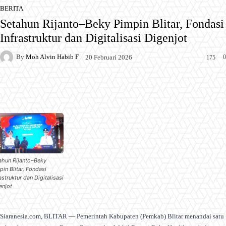
BERITA
Setahun Rijanto–Beky Pimpin Blitar, Fondasi
Infrastruktur dan Digitalisasi Digenjot
By
Moh Alvin Habib F
0
20 Februari 2026
175
Facebook
X
Pinterest
WhatsApp
ahun Rijanto–Beky
pin Blitar, Fondasi
astruktur dan Digitalisasi
enjot
Siaranesia.com, BLITAR — Pemerintah Kabupaten (Pemkab) Blitar menandai satu