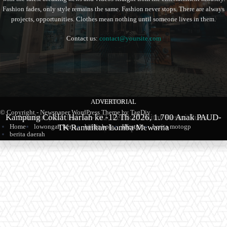
Fashion fades, only style remains the same. Fashion never stops. There are always
projects, opportunities. Clothes mean nothing until someone lives in them.
Contact us:
contact@yoursite.com
ADVERTORIAL
BERITA
BERITA
© Copyright - Newspaper WordPress Theme by TagDiv
Kampung Coklat Harlah ke -12 Th 2026, 1.700 Anak PAUD-
Produk Kopi Premium Asal Wonodadi Ramaikan Blitarian
Sambut Hari Jadi ke-702, Pemkab Blitar Resmi Buka
TK Ramaikan Lomba Mewarna
Blitarian Expo
Expo 2026
Home
lowongan kerja
berita bola
lifestyle
berita motogp
berita daerah