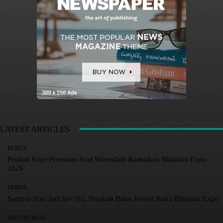
LATEST ARTICLES
BERITA
Produk Kopi Premium Asal Wonodadi Ramaikan Blitarian Expo
2026
BERITA
Sambut Hari Jadi ke-702, Pemkab Blitar Resmi Buka Blitarian Expo
ADVERTORIAL