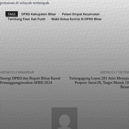
pertanian di wilayah terdampak.
TAGS
DPRD Kabupaten Blitar
Petani Empat Kecamatan
Tambang Pasir Kali Putih
Wakil Ketua Komisi III DPRD Blitar
Facebook
X
Pinterest
WhatsApp
ARTIKULLI PARAPRAK
ARTIKULLI TJETËR
Sinergi DPRD dan Bupati Blitar Kawal
Tulungagung Lepas 281 Atlet Menuju
Pertanggungjawaban APBD 2024
Porprov Jatim IX, Target Masuk 10
Besar