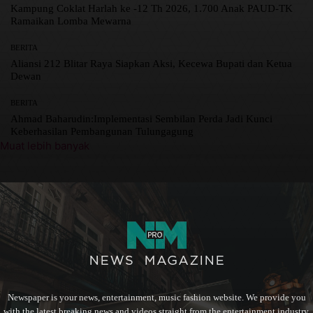
Kampung Coklat Harlah ke -12 Th 2026, 1.700 Anak PAUD-TK
Ramaikan Lomba Mewarna
BERITA
Aliansi 212 Blitar Raya Siapkan Aksi, Kecewa Bupati dan Ketua
Dewan
BERITA
Ahmad Baharudin:Implementasi Sembilan Perda Jadi Kunci
Keberhasilan Pembangunan Tulungagung
Muat lebih banyak
Newspaper is your news, entertainment, music fashion website. We provide you
with the latest breaking news and videos straight from the entertainment industry.