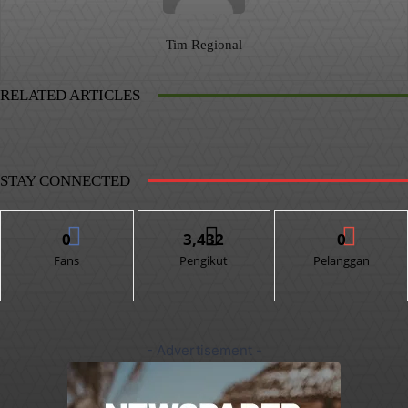
Tim Regional
RELATED ARTICLES
STAY CONNECTED
0
3,432
0
Fans
Pengikut
Pelanggan
- Advertisement -