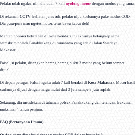
Pelaku udah ngaku, nih, dia udah 7 kali
nyolong motor
dengan modus yang sama.
Di rekaman
CCTV
, keliatan jelas tuh, pelaku nipu korbannya pake modus COD.
Dia pura-pura mau ngetes motor, terus bawa kabur deh!
Mantan honorer kelurahan di Kota
Kendari
ini akhirnya ketangkep sama
satreskrim polsek Panakkukang di rumahnya yang ada di Jalan Swadaya,
Makassar.
Faisal, si pelaku, ditangkep bareng barang bukti 3 motor yang belum sempet
dijual.
Di depan petugas, Faisal ngaku udah 7 kali beraksi di
Kota Makassar
. Motor hasil
curiannya dijual dengan harga mulai dari 3 juta sampe 8 juta rupiah.
Sekarang, dia mendekam di tahanan polsek Panakkukang dan terancam hukuman
maksimal 4 tahun penjara.
FAQ (Pertanyaan Umum)
Q: Apa yang dimaksud dengan modus COD dalam kasus ini?