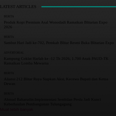
LATEST ARTICLES
BERITA
Produk Kopi Premium Asal Wonodadi Ramaikan Blitarian Expo
2026
BERITA
Sambut Hari Jadi ke-702, Pemkab Blitar Resmi Buka Blitarian Expo
ADVERTORIAL
Kampung Coklat Harlah ke -12 Th 2026, 1.700 Anak PAUD-TK
Ramaikan Lomba Mewarna
BERITA
Aliansi 212 Blitar Raya Siapkan Aksi, Kecewa Bupati dan Ketua
Dewan
BERITA
Ahmad Baharudin:Implementasi Sembilan Perda Jadi Kunci
Keberhasilan Pembangunan Tulungagung
Muat lebih banyak