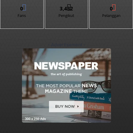
0
3,432
0
Fans
Pengikut
Pelanggan
- Advertisement -