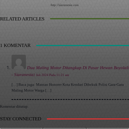
http://siaranesia.com
RELATED ARTICLES
1 KOMENTAR
Dua Maling Motor Ditangkap Di Pasar Hewan Boyolali
- Siaranesia
2 Juli 2024 Pada 11:21 am
[…] Baca juga: Mantan Honorer Kota Kendari Dibekuk Polisi Gara-Gara
Maling Motor Warga […]
Komentar ditutup.
STAY CONNECTED