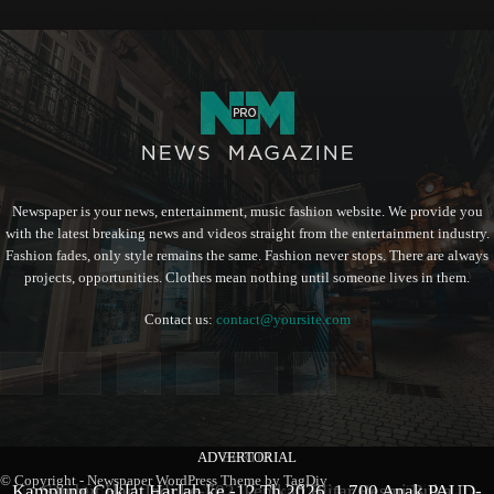
Newspaper is your news, entertainment, music fashion website. We provide you
with the latest breaking news and videos straight from the entertainment industry.
Fashion fades, only style remains the same. Fashion never stops. There are always
projects, opportunities. Clothes mean nothing until someone lives in them.
Contact us:
contact@yoursite.com
ADVERTORIAL
BERITA
BERITA
© Copyright - Newspaper WordPress Theme by TagDiv
Kampung Coklat Harlah ke -12 Th 2026, 1.700 Anak PAUD-
Produk Kopi Premium Asal Wonodadi Ramaikan Blitarian
Sambut Hari Jadi ke-702, Pemkab Blitar Resmi Buka