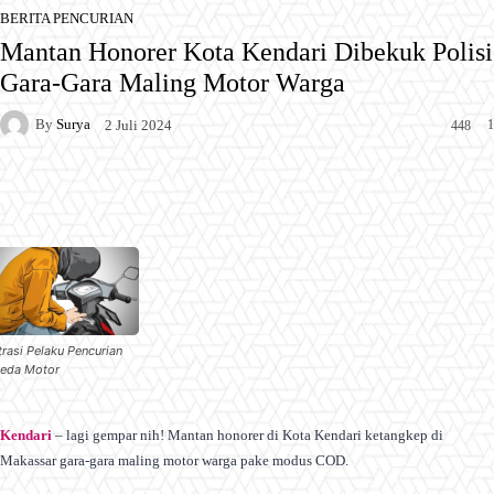
BERITA PENCURIAN
Mantan Honorer Kota Kendari Dibekuk Polisi
Gara-Gara Maling Motor Warga
By
Surya
1
2 Juli 2024
448
Facebook
X
Pinterest
WhatsApp
strasi Pelaku Pencurian
eda Motor
Kendari
– lagi gempar nih! Mantan honorer di Kota Kendari ketangkep di
Makassar gara-gara maling motor warga pake modus COD.