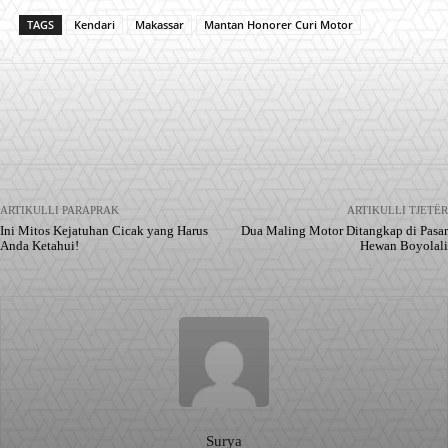
TAGS
Kendari
Makassar
Mantan Honorer Curi Motor
Facebook
X
Pinterest
WhatsApp
ARTIKULLI PARAPRAK
ARTIKULLI TJETËR
Ini Mitos Kejatuhan Cicak yang Harus
Dua Maling Motor Ditangkap di Pasar
Anda Ketahui!
Hewan Boyolali
Surya