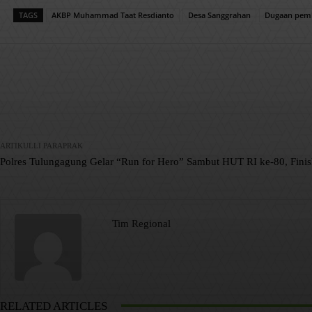
TAGS
AKBP Muhammad Taat Resdianto
Desa Sanggrahan
Dugaan pem
Facebook
X
Pinterest
Bagikan
ARTIKULLI PARAPRAK
Polres Tulungagung Gelar “Run for Hero” Sambut HUT RI ke-80, Fin
Tim Regional
RELATED ARTICLES