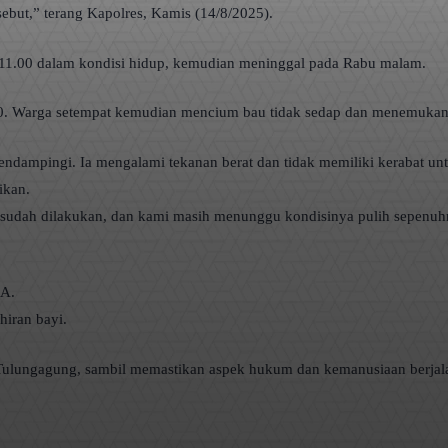
ebut,” terang Kapolres, Kamis (14/8/2025).
kul 11.00 dalam kondisi hidup, kemudian meninggal pada Rabu malam.
00. Warga setempat kemudian mencium bau tidak sedap dan menemukan
dampingi. Ia mengalami tekanan berat dan tidak memiliki kerabat untu
ikan.
 sudah dilakukan, dan kami masih menunggu kondisinya pulih sepenuhn
MA.
hiran bayi.
es Tulungagung, sambil memastikan aspek hukum dan kemanusiaan berjala