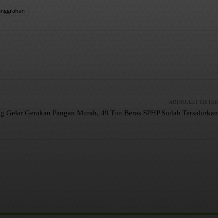
Sanggrahan
ARTIKULLI TJETËR
ng Gelar Gerakan Pangan Murah, 49 Ton Beras SPHP Sudah Tersalurkan