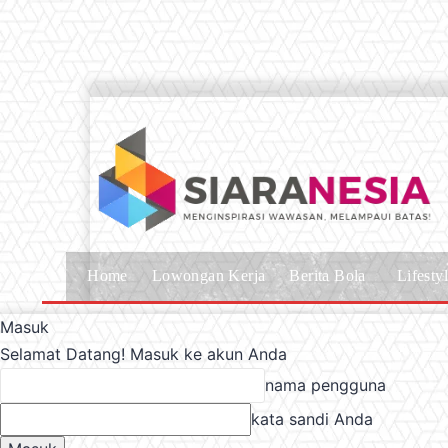
Home
Lowongan Kerja
Berita Bola
Lifesty
Masuk
Selamat Datang! Masuk ke akun Anda
nama pengguna
kata sandi Anda