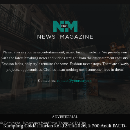
Newspaper is your news, entertainment, music fashion website. We provide you
with the latest breaking news and videos straight from the entertainment industry.
Fashion fades, only style remains the same. Fashion never stops. There are always
projects, opportunities. Clothes mean nothing until someone lives in them.
Contact us:
contact@yoursite.com
ADVERTORIAL
BERITA
BERITA
© Copyright - Newspaper WordPress Theme by TagDiv
Kampung Coklat Harlah ke -12 Th 2026, 1.700 Anak PAUD-
Produk Kopi Premium Asal Wonodadi Ramaikan Blitarian
Sambut Hari Jadi ke-702, Pemkab Blitar Resmi Buka