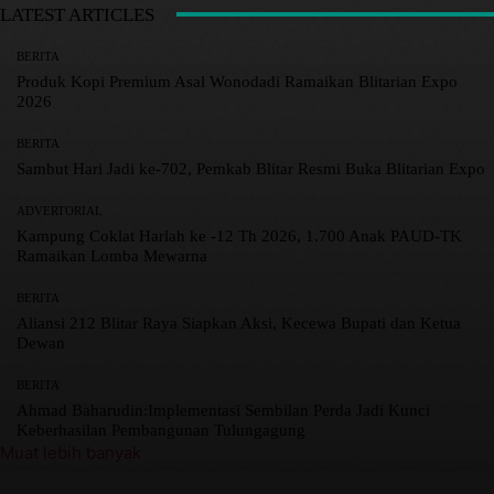
LATEST ARTICLES
BERITA
Produk Kopi Premium Asal Wonodadi Ramaikan Blitarian Expo
2026
BERITA
Sambut Hari Jadi ke-702, Pemkab Blitar Resmi Buka Blitarian Expo
ADVERTORIAL
Kampung Coklat Harlah ke -12 Th 2026, 1.700 Anak PAUD-TK
Ramaikan Lomba Mewarna
BERITA
Aliansi 212 Blitar Raya Siapkan Aksi, Kecewa Bupati dan Ketua
Dewan
BERITA
Ahmad Baharudin:Implementasi Sembilan Perda Jadi Kunci
Keberhasilan Pembangunan Tulungagung
Muat lebih banyak