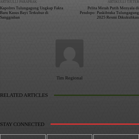
ARTIKULLI PARAPRAK
ARTIKULLI TJETËR
Kapolres Tulungagung Ungkap Fakta
Pelita Merah Putih Menyala di
Baru Kasus Bayi Terkubur di
Pendopo: Paskibraka Tulungagung
Sanggrahan
2025 Resmi Dikukuhkan
Tim Regional
RELATED ARTICLES
STAY CONNECTED