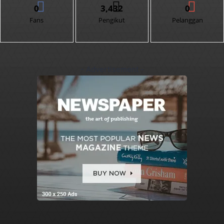
0
3,432
0
Fans
Pengikut
Pelanggan
- Advertisement -