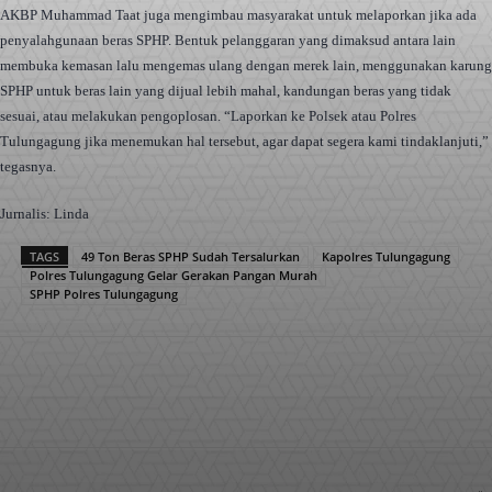
AKBP Muhammad Taat juga mengimbau masyarakat untuk melaporkan jika ada
penyalahgunaan beras SPHP. Bentuk pelanggaran yang dimaksud antara lain
membuka kemasan lalu mengemas ulang dengan merek lain, menggunakan karung
SPHP untuk beras lain yang dijual lebih mahal, kandungan beras yang tidak
sesuai, atau melakukan pengoplosan. “Laporkan ke Polsek atau Polres
Tulungagung jika menemukan hal tersebut, agar dapat segera kami tindaklanjuti,”
tegasnya.
Jurnalis: Linda
TAGS
49 Ton Beras SPHP Sudah Tersalurkan
Kapolres Tulungagung
Polres Tulungagung Gelar Gerakan Pangan Murah
SPHP Polres Tulungagung
Facebook
X
Pinterest
WhatsApp