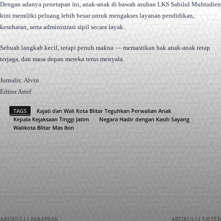
Dengan adanya penetapan ini, anak-anak di bawah asuhan LKS Sabilul Muhtadien
kini memiliki peluang lebih besar untuk mengakses layanan pendidikan,
kesehatan, serta administrasi sipil secara layak.
Sebuah langkah kecil, tetapi penuh makna — memastikan hak anak-anak tetap
terjaga, dan masa depan mereka terus menyala.
Jurnalis: Alvin
Editor Arief
TAGS
Kajati dan Wali Kota Blitar Teguhkan Perwalian Anak
Kepala Kejaksaan Tinggi Jatim
Negara Hadir dengan Kasih Sayang
Walikota Blitar Mas Ibin
Facebook
X
Pinterest
WhatsApp
ARTIKULLI PARAPRAK
ARTIKULLI TJETËR