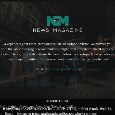
Newspaper is your news, entertainment, music fashion website. We provide you
with the latest breaking news and videos straight from the entertainment industry.
Fashion fades, only style remains the same. Fashion never stops. There are always
projects, opportunities. Clothes mean nothing until someone lives in them.
Contact us:
contact@yoursite.com
ADVERTORIAL
BERITA
BERITA
© Copyright - Newspaper WordPress Theme by TagDiv
Kampung Coklat Harlah ke -12 Th 2026, 1.700 Anak PAUD-
Produk Kopi Premium Asal Wonodadi Ramaikan Blitarian
Sambut Hari Jadi ke-702, Pemkab Blitar Resmi Buka
Home
lowongan kerja
berita bola
lifestyle
berita motogp
TK Ramaikan Lomba Mewarna
Blitarian Expo
Expo 2026