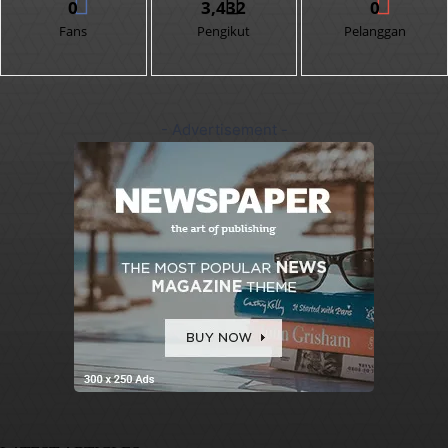
0
3,432
0
Fans
Pengikut
Pelanggan
- Advertisement -