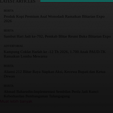
LATEST ARTICLES
BERITA
Produk Kopi Premium Asal Wonodadi Ramaikan Blitarian Expo
2026
BERITA
Sambut Hari Jadi ke-702, Pemkab Blitar Resmi Buka Blitarian Expo
ADVERTORIAL
Kampung Coklat Harlah ke -12 Th 2026, 1.700 Anak PAUD-TK
Ramaikan Lomba Mewarna
BERITA
Aliansi 212 Blitar Raya Siapkan Aksi, Kecewa Bupati dan Ketua
Dewan
BERITA
Ahmad Baharudin:Implementasi Sembilan Perda Jadi Kunci
Keberhasilan Pembangunan Tulungagung
Muat lebih banyak