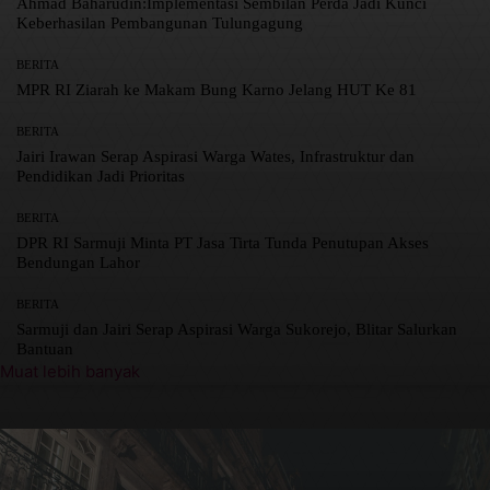
Ahmad Baharudin:Implementasi Sembilan Perda Jadi Kunci
Keberhasilan Pembangunan Tulungagung
BERITA
MPR RI Ziarah ke Makam Bung Karno Jelang HUT Ke 81
BERITA
Jairi Irawan Serap Aspirasi Warga Wates, Infrastruktur dan
Pendidikan Jadi Prioritas
BERITA
DPR RI Sarmuji Minta PT Jasa Tirta Tunda Penutupan Akses
Bendungan Lahor
BERITA
Sarmuji dan Jairi Serap Aspirasi Warga Sukorejo, Blitar Salurkan
Bantuan
Muat lebih banyak