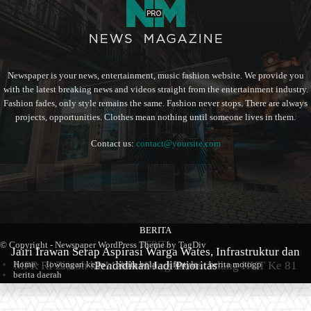
Newspaper is your news, entertainment, music fashion website. We provide you
with the latest breaking news and videos straight from the entertainment industry.
Fashion fades, only style remains the same. Fashion never stops. There are always
projects, opportunities. Clothes mean nothing until someone lives in them.
Contact us:
contact@yoursite.com
BERITA
BERITA
BERITA
© Copyright - Newspaper WordPress Theme by TagDiv
Ahmad Baharudin:Implementasi Sembilan Perda Jadi Kunci
Jairi Irawan Serap Aspirasi Warga Wates, Infrastruktur dan
MPR RI Ziarah ke Makam Bung Karno Jelang HUT Ke 81
Keberhasilan Pembangunan Tulungagung
Pendidikan Jadi Prioritas
Home
lowongan kerja
berita bola
lifestyle
berita motogp
berita daerah