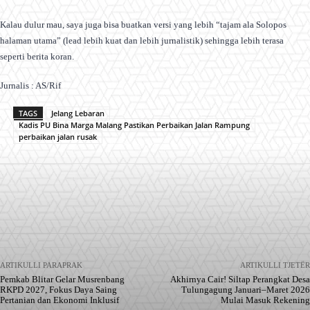
Kalau dulur mau, saya juga bisa buatkan versi yang lebih “tajam ala Solopos
halaman utama” (lead lebih kuat dan lebih jurnalistik) sehingga lebih terasa
seperti berita koran.
Jurnalis : AS/Rif
TAGS
Jelang Lebaran
Kadis PU Bina Marga Malang Pastikan Perbaikan Jalan Rampung
perbaikan jalan rusak
Facebook
X
Pinterest
WhatsApp
ARTIKULLI PARAPRAK
ARTIKULLI TJETËR
Pemkab Blitar Gelar Musrenbang
Akhirnya Cair! Siltap Perangkat Desa
RKPD 2027, Fokus Daya Saing
Tulungagung Januari–Maret 2026
Pertanian dan Ekonomi Inklusif
Mulai Masuk Rekening