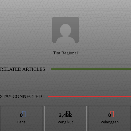
Tim Regional
RELATED ARTICLES
STAY CONNECTED
0
3,432
0
Fans
Pengikut
Pelanggan