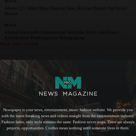
BERITA
Aliansi 212 Blitar Raya Siapkan Aksi, Kecewa Bupati dan Ketua
Dewan
BERITA
Ahmad Baharudin:Implementasi Sembilan Perda Jadi Kunci
Keberhasilan Pembangunan Tulungagung
Muat lebih banyak
Newspaper is your news, entertainment, music fashion website. We provide you
with the latest breaking news and videos straight from the entertainment industry.
Fashion fades, only style remains the same. Fashion never stops. There are always
projects, opportunities. Clothes mean nothing until someone lives in them.