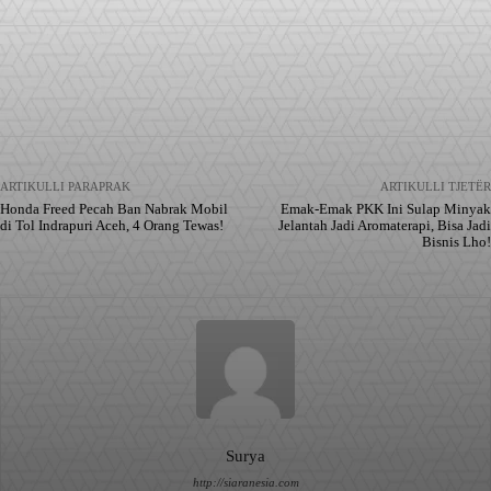
Facebook
X
Pinterest
WhatsApp
ARTIKULLI PARAPRAK
ARTIKULLI TJETËR
Honda Freed Pecah Ban Nabrak Mobil
Emak-Emak PKK Ini Sulap Minyak
di Tol Indrapuri Aceh, 4 Orang Tewas!
Jelantah Jadi Aromaterapi, Bisa Jadi
Bisnis Lho!
Surya
http://siaranesia.com