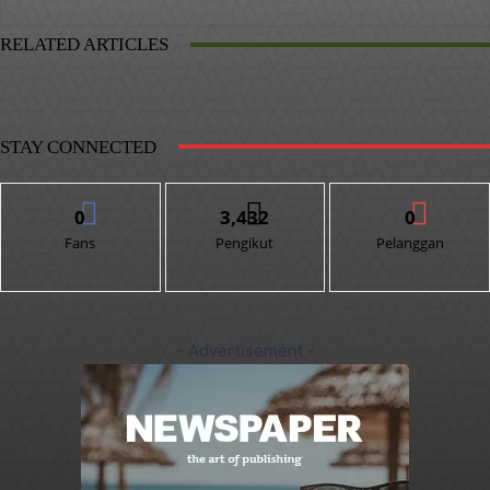
RELATED ARTICLES
STAY CONNECTED
0
3,432
0
Fans
Pengikut
Pelanggan
- Advertisement -