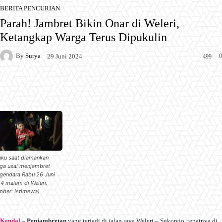
BERITA PENCURIAN
Parah! Jambret Bikin Onar di Weleri,
Ketangkap Warga Terus Dipukulin
By
Surya
0
29 Juni 2024
499
Facebook
X
Pinterest
WhatsApp
aku saat diamankan
ga usai menjambret
gendara Rabu 26 Juni
4 malam di Weleri.
mber: Istimewa)
Kendal
– Penjambretan
yang terjadi di jalan raya Weleri – Sukorejo, tepatnya di