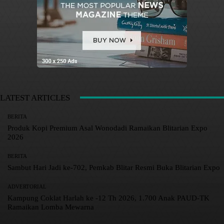
LATEST ARTICLES
BERITA
Produk Kopi Premium Asal Wonodadi Ramaikan Blitarian Expo
2026
BERITA
Sambut Hari Jadi ke-702, Pemkab Blitar Resmi Buka Blitarian Expo
ADVERTORIAL
Kampung Coklat Harlah ke -12 Th 2026, 1.700 Anak PAUD-TK
Ramaikan Lomba Mewarna