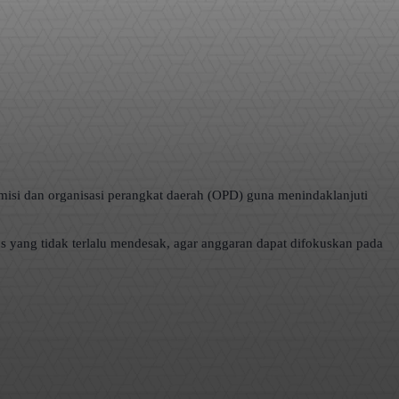
isi dan organisasi perangkat daerah (OPD) guna menindaklanjuti
s yang tidak terlalu mendesak, agar anggaran dapat difokuskan pada