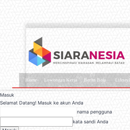
Home
Lowongan Kerja
Berita Bola
Lifesty
Masuk
Selamat Datang! Masuk ke akun Anda
nama pengguna
kata sandi Anda