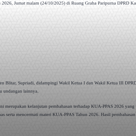
 2026, Jumat malam (24/10/2025) di Ruang Graha Paripurna DPRD Kab
Blitar, Supriadi, didampingi Wakil Ketua I dan Wakil Ketua III DPRD, 
mu undangan lainnya.
ini merupakan kelanjutan pembahasan terhadap KUA-PPAS 2026 yang tel
serta mencermati materi KUA-PPAS Tahun 2026. Hasil pembahasan itu