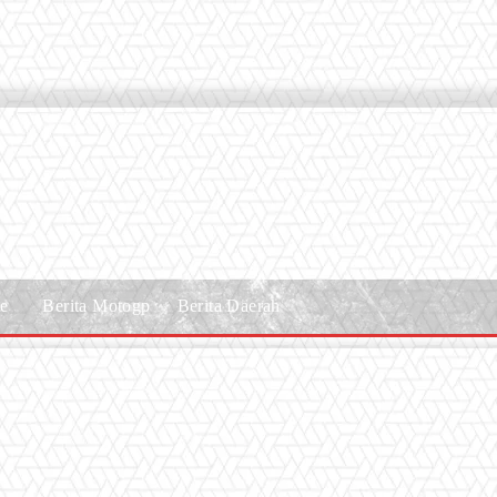
le
Berita Motogp
Berita Daerah