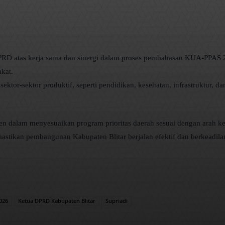
 DPRD atas kerja sama dan sinergi dalam proses pembahasan KUA-PPAS 
kat.
or-sektor produktif, seperti pendidikan, kesehatan, infrastruktur, da
sien dalam menyesuaikan program prioritas daerah sesuai dengan arah ke
mastikan pembangunan Kabupaten Blitar berjalan efektif dan berkeadil
026
Ketua DPRD Kabupaten Blitar
Supriadi