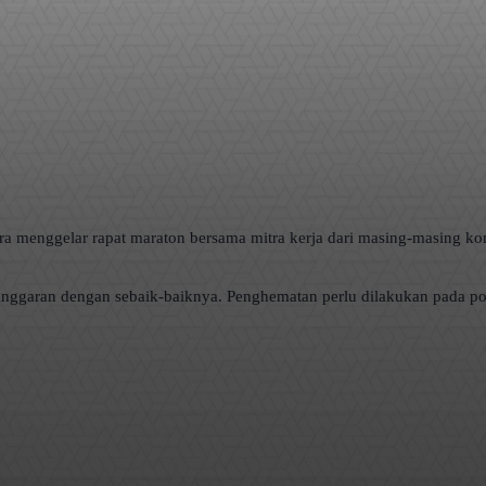
 menggelar rapat maraton bersama mitra kerja dari masing-masing kom
 anggaran dengan sebaik-baiknya. Penghematan perlu dilakukan pada po