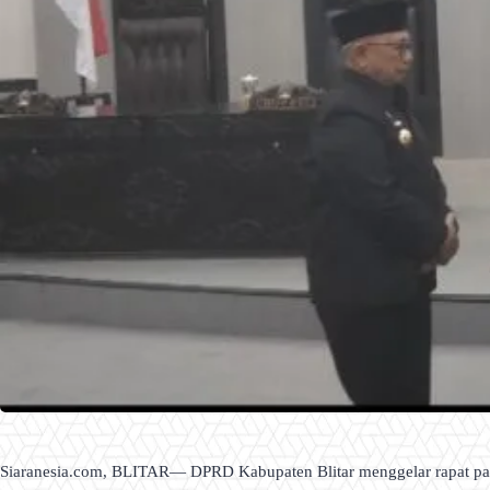
Siaranesia.com, BLITAR— DPRD Kabupaten Blitar menggelar rapat pa