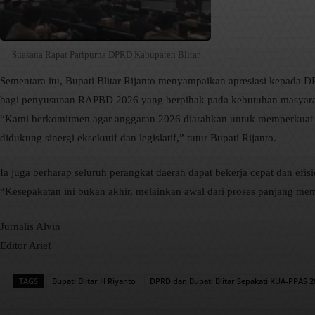
Suasana Rapat Paripurna DPRD Kabupaten Blitar
Sementara itu, Bupati Blitar Rijanto menyampaikan apresiasi kepada
bagi penyusunan RAPBD 2026 yang berpihak pada kebutuhan masyara
“Kami berkomitmen agar anggaran 2026 diarahkan untuk memperkuat sekt
didukung sinergi eksekutif dan legislatif,” tutur Bupati Rijanto.
Ia juga berharap seluruh perangkat daerah dapat bekerja cepat dan efi
“Kesepakatan ini bukan akhir, melainkan awal dari proses panjang me
Jurnalis Alvin
Editor Arief
TAGS
Bupati Blitar H Riyanto
DPRD dan Bupati Blitar Sepakati KUA-PPAS 2