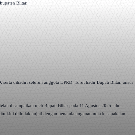
upaten Blitar.
serta dihadiri seluruh anggota DPRD. Turut hadir Bupati Blitar, unsur
ah disampaikan oleh Bupati Blitar pada 11 Agustus 2025 lalu.
 kini ditindaklanjuti dengan penandatanganan nota kesepakatan