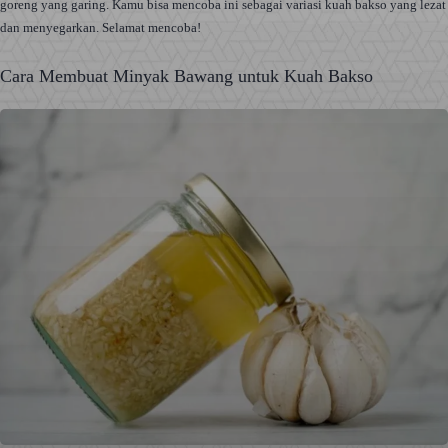
goreng yang garing. Kamu bisa mencoba ini sebagai variasi kuah bakso yang lezat
dan menyegarkan. Selamat mencoba!
Cara Membuat Minyak Bawang untuk Kuah Bakso