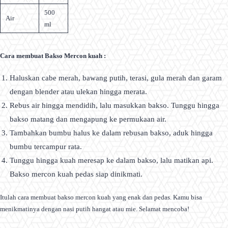
500
Air
ml
Cara membuat Bakso Mercon kuah :
Haluskan cabe merah, bawang putih, terasi, gula merah dan garam
dengan blender atau ulekan hingga merata.
Rebus air hingga mendidih, lalu masukkan bakso. Tunggu hingga
bakso matang dan mengapung ke permukaan air.
Tambahkan bumbu halus ke dalam rebusan bakso, aduk hingga
bumbu tercampur rata.
Tunggu hingga kuah meresap ke dalam bakso, lalu matikan api.
Bakso mercon kuah pedas siap dinikmati.
Itulah cara membuat bakso mercon kuah yang enak dan pedas. Kamu bisa
menikmatinya dengan nasi putih hangat atau mie. Selamat mencoba!