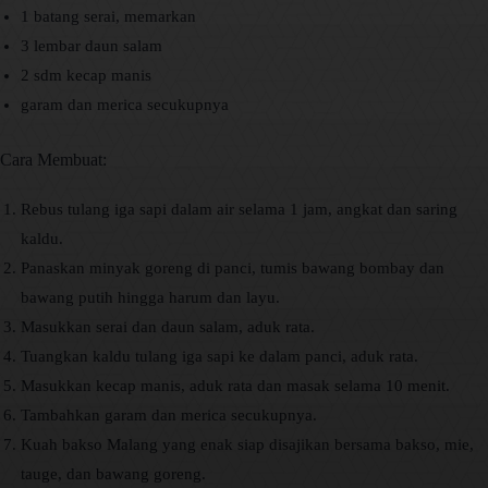
1 batang serai, memarkan
3 lembar daun salam
2 sdm kecap manis
garam dan merica secukupnya
Cara Membuat:
Rebus tulang iga sapi dalam air selama 1 jam, angkat dan saring
kaldu.
Panaskan minyak goreng di panci, tumis bawang bombay dan
bawang putih hingga harum dan layu.
Masukkan serai dan daun salam, aduk rata.
Tuangkan kaldu tulang iga sapi ke dalam panci, aduk rata.
Masukkan kecap manis, aduk rata dan masak selama 10 menit.
Tambahkan garam dan merica secukupnya.
Kuah bakso Malang yang enak siap disajikan bersama bakso, mie,
tauge, dan bawang goreng.