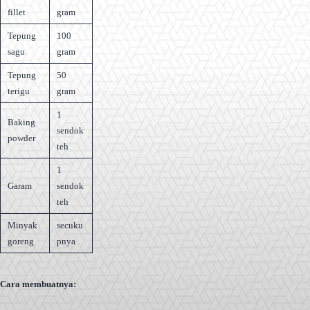
fillet
gram
Tepung
100
sagu
gram
Tepung
50
terigu
gram
1
Baking
sendok
powder
teh
1
Garam
sendok
teh
Minyak
secuku
goreng
pnya
Cara membuatnya: