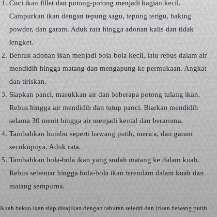
Cuci ikan fillet dan potong-potong menjadi bagian kecil.
Campurkan ikan dengan tepung sagu, tepung terigu, baking
powder, dan garam. Aduk rata hingga adonan kalis dan tidak
lengket.
Bentuk adonan ikan menjadi bola-bola kecil, lalu rebus dalam air
mendidih hingga matang dan mengapung ke permukaan. Angkat
dan tiriskan.
Siapkan panci, masukkan air dan beberapa potong tulang ikan.
Rebus hingga air mendidih dan tutup panci. Biarkan mendidih
selama 30 menit hingga air menjadi kental dan beraroma.
Tambahkan bumbu seperti bawang putih, merica, dan garam
secukupnya. Aduk rata.
Tambahkan bola-bola ikan yang sudah matang ke dalam kuah.
Rebus sebentar hingga bola-bola ikan terendam dalam kuah dan
matang sempurna.
Kuah bakso ikan siap disajikan dengan taburan seledri dan irisan bawang putih