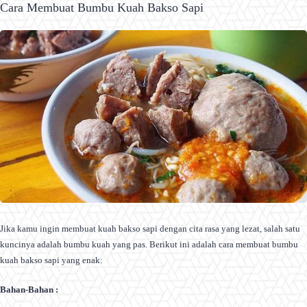
Cara Membuat Bumbu Kuah Bakso Sapi
Jika kamu ingin membuat kuah bakso sapi dengan cita rasa yang lezat, salah satu
kuncinya adalah bumbu kuah yang pas. Berikut ini adalah cara membuat bumbu
kuah bakso sapi yang enak:
Bahan-Bahan :