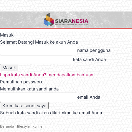
Masuk
Selamat Datang! Masuk ke akun Anda
nama pengguna
kata sandi Anda
Lupa kata sandi Anda? mendapatkan bantuan
Pemulihan password
Memulihkan kata sandi anda
email Anda
Sebuah kata sandi akan dikirimkan ke email Anda.
Beranda
lifestyle
kuliner