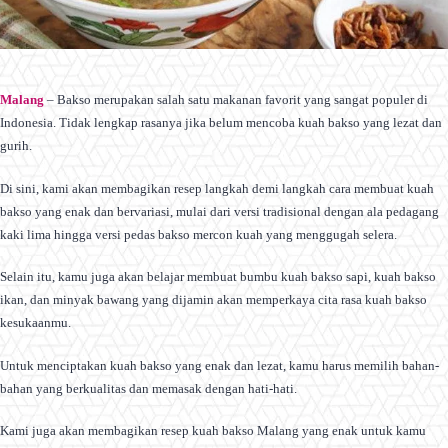
Malang
– Bakso merupakan salah satu makanan favorit yang sangat populer di
Indonesia. Tidak lengkap rasanya jika belum mencoba kuah bakso yang lezat dan
gurih.
Di sini, kami akan membagikan resep langkah demi langkah cara membuat kuah
bakso yang enak dan bervariasi, mulai dari versi tradisional dengan ala pedagang
kaki lima hingga versi pedas bakso mercon kuah yang menggugah selera.
Selain itu, kamu juga akan belajar membuat bumbu kuah bakso sapi, kuah bakso
ikan, dan minyak bawang yang dijamin akan memperkaya cita rasa kuah bakso
kesukaanmu.
Untuk menciptakan kuah bakso yang enak dan lezat, kamu harus memilih bahan-
bahan yang berkualitas dan memasak dengan hati-hati.
Kami juga akan membagikan resep kuah bakso Malang yang enak untuk kamu