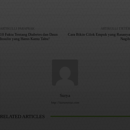
Facebook
X
Pinterest
WhatsApp
ARTIKULLI PARAPRAK
ARTIKULLI TJETËR
10 Fakta Tentang Diabetes dan Daun
Cara Bikin Cilok Empuk yang Rasanya
Insulin yang Harus Kamu Tahu!
Nagih
Surya
http://siaranesia.com
RELATED ARTICLES