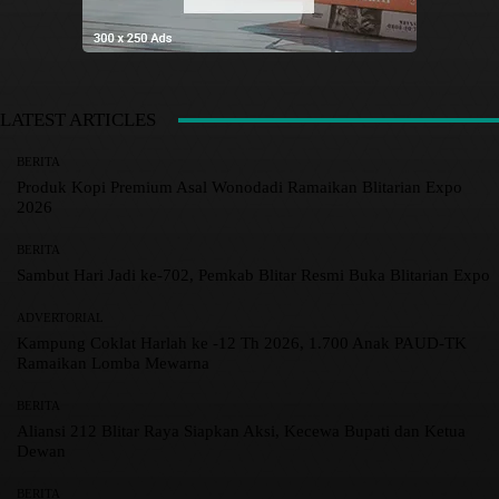
LATEST ARTICLES
BERITA
Produk Kopi Premium Asal Wonodadi Ramaikan Blitarian Expo
2026
BERITA
Sambut Hari Jadi ke-702, Pemkab Blitar Resmi Buka Blitarian Expo
ADVERTORIAL
Kampung Coklat Harlah ke -12 Th 2026, 1.700 Anak PAUD-TK
Ramaikan Lomba Mewarna
BERITA
Aliansi 212 Blitar Raya Siapkan Aksi, Kecewa Bupati dan Ketua
Dewan
BERITA