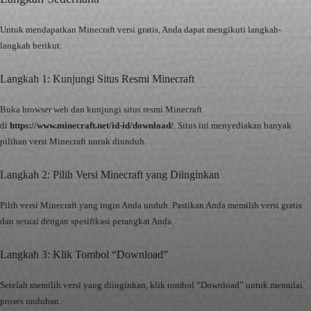
Untuk mendapatkan Minecraft versi gratis, Anda dapat mengikuti langkah-
langkah berikut:
Langkah 1: Kunjungi Situs Resmi Minecraft
Buka browser web dan kunjungi situs resmi Minecraft
di
https://www.minecraft.net/id-id/download/
. Situs ini menyediakan banyak
pilihan versi Minecraft untuk diunduh.
Langkah 2: Pilih Versi Minecraft yang Diinginkan
Pilih versi Minecraft yang ingin Anda unduh. Pastikan Anda memilih versi gratis
dan sesuai dengan spesifikasi perangkat Anda.
Langkah 3: Klik Tombol “Download”
Setelah memilih versi yang diinginkan, klik tombol “Download” untuk memulai
proses unduhan.