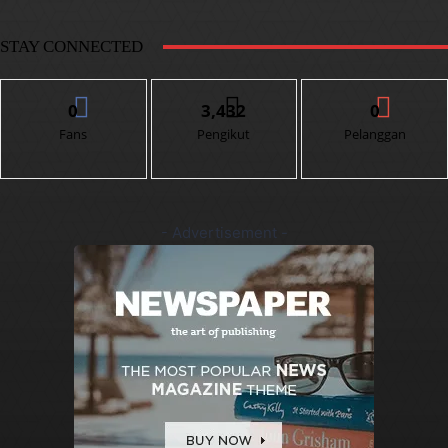
STAY CONNECTED
0
3,432
0
Fans
Pengikut
Pelanggan
- Advertisement -