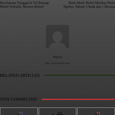
Kecelakaan Tunggal di Tol Batang!
Detik-Detik Mobil Minibus Putih
Mobil Terbalik, Netizen Heboh!
Ngebut, Tabrak 3 Anak dan 1 Dewasa
Surya
http://siaranesia.com
RELATED ARTICLES
STAY CONNECTED