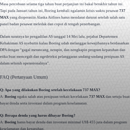
Masa percobaan selama tiga tahun buat perjanjian ini bakal berakhir tahun ini.
Tapi pada Januari tahun ini, Boeing kembali ngalamin krisis waktu pesawat
737
MAX
yang dioperasiin Alaska Airlines harus mendarat darurat setelah salah satu
panel badan pesawat meledak dan copot di tengah penerbangan.
Dalam suratnya ke pengadilan AS tanggal 14 Mei lalu, pejabat Departemen
Kehakiman AS nyebutin kalau Boeing udah melanggar kewajibannya berdasarkan
DPA dengan “gagal merancang, nerapin, dan nengkapin program kepatuhan dan
etika buat mencegah dan ngedeteksi pelanggaran undang-undang penipuan AS
dalam seluruh operasionalnya”.
FAQ (Pertanyaan Umum)
Q: Apa yang dilakukan Boeing setelah kecelakaan 737 MAX?
A:
Boeing
ngaku salah atas penipuan terkait kecelakaan
737 MAX
dan setuju buat
bayar denda serta investasi dalam program keselamatan.
Q: Berapa denda yang harus dibayar Boeing?
A:
Boeing
harus bayar denda dan investasi minimal US$ 455 juta dalam program
keselamatan dan kepatuhan.