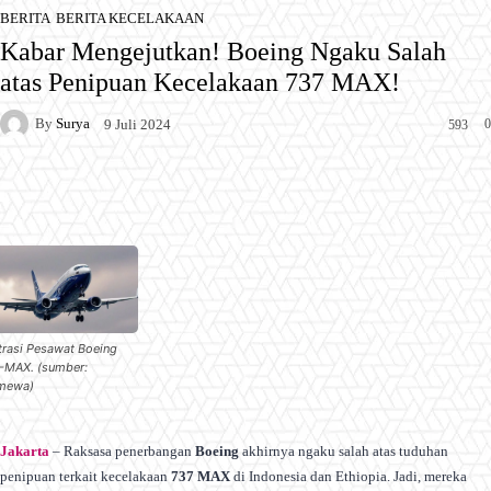
BERITA
BERITA KECELAKAAN
Kabar Mengejutkan! Boeing Ngaku Salah
atas Penipuan Kecelakaan 737 MAX!
By
Surya
0
9 Juli 2024
593
Facebook
X
Pinterest
WhatsApp
strasi Pesawat Boeing
-MAX. (sumber:
imewa)
Jakarta
– Raksasa penerbangan
Boeing
akhirnya ngaku salah atas tuduhan
penipuan terkait kecelakaan
737 MAX
di Indonesia dan Ethiopia. Jadi, mereka