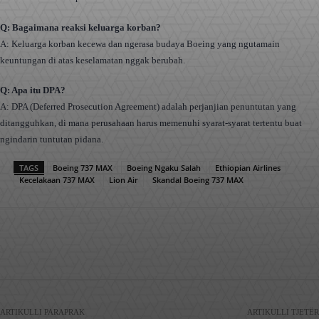
Q: Bagaimana reaksi keluarga korban?
A: Keluarga korban kecewa dan ngerasa budaya Boeing yang ngutamain
keuntungan di atas keselamatan nggak berubah.
Q: Apa itu DPA?
A: DPA (Deferred Prosecution Agreement) adalah perjanjian penuntutan yang
ditangguhkan, di mana perusahaan harus memenuhi syarat-syarat tertentu buat
ngindarin tuntutan pidana.
TAGS
Boeing 737 MAX
Boeing Ngaku Salah
Ethiopian Airlines
Kecelakaan 737 MAX
Lion Air
Skandal Boeing 737 MAX
Facebook
X
Pinterest
WhatsApp
ARTIKULLI PARAPRAK
ARTIKULLI TJETËR