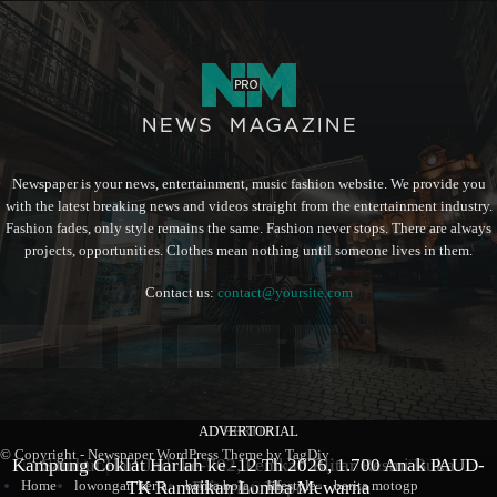
Newspaper is your news, entertainment, music fashion website. We provide you
with the latest breaking news and videos straight from the entertainment industry.
Fashion fades, only style remains the same. Fashion never stops. There are always
projects, opportunities. Clothes mean nothing until someone lives in them.
Contact us:
contact@yoursite.com
ADVERTORIAL
BERITA
BERITA
© Copyright - Newspaper WordPress Theme by TagDiv
Kampung Coklat Harlah ke -12 Th 2026, 1.700 Anak PAUD-
Produk Kopi Premium Asal Wonodadi Ramaikan Blitarian
Sambut Hari Jadi ke-702, Pemkab Blitar Resmi Buka
TK Ramaikan Lomba Mewarna
Blitarian Expo
Expo 2026
Home
lowongan kerja
berita bola
lifestyle
berita motogp