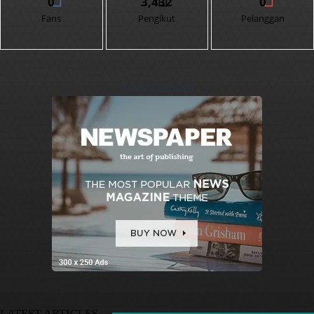
0
3,432
0
Fans
Pengikut
Pelanggan
- Advertisement -
LATEST ARTICLES