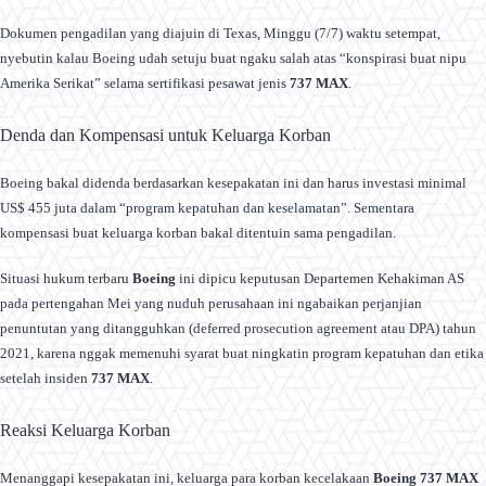
Dokumen pengadilan yang diajuin di Texas, Minggu (7/7) waktu setempat,
nyebutin kalau Boeing udah setuju buat ngaku salah atas “konspirasi buat nipu
Amerika Serikat” selama sertifikasi pesawat jenis
737 MAX
.
Denda dan Kompensasi untuk Keluarga Korban
Boeing bakal didenda berdasarkan kesepakatan ini dan harus investasi minimal
US$ 455 juta dalam “program kepatuhan dan keselamatan”. Sementara
kompensasi buat keluarga korban bakal ditentuin sama pengadilan.
Situasi hukum terbaru
Boeing
ini dipicu keputusan Departemen Kehakiman AS
pada pertengahan Mei yang nuduh perusahaan ini ngabaikan perjanjian
penuntutan yang ditangguhkan (deferred prosecution agreement atau DPA) tahun
2021, karena nggak memenuhi syarat buat ningkatin program kepatuhan dan etika
setelah insiden
737 MAX
.
Reaksi Keluarga Korban
Menanggapi kesepakatan ini, keluarga para korban kecelakaan
Boeing 737 MAX