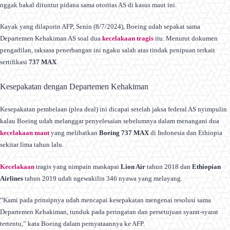
nggak bakal dituntut pidana sama otoritas AS di kasus maut ini.
Kayak yang dilaporin AFP, Senin (8/7/2024), Boeing udah sepakat sama
Departemen Kehakiman AS soal dua
kecelakaan tragis
itu. Menurut dokumen
pengadilan, raksasa penerbangan ini ngaku salah atas tindak penipuan terkait
sertifikasi
737 MAX
.
Kesepakatan dengan Departemen Kehakiman
Kesepakatan pembelaan (plea deal) ini dicapai setelah jaksa federal AS nyimpulin
kalau Boeing udah melanggar penyelesaian sebelumnya dalam menangani dua
kecelakaan maut
yang melibatkan
Boeing 737 MAX
di Indonesia dan Ethiopia
sekitar lima tahun lalu.
Kecelakaan
tragis yang nimpain maskapai
Lion Air
tahun 2018 dan
Ethiopian
Airlines
tahun 2019 udah ngewakilin 346 nyawa yang melayang.
“Kami pada prinsipnya udah mencapai kesepakatan mengenai resolusi sama
Departemen Kehakiman, tunduk pada peringatan dan persetujuan syarat-syarat
tertentu,” kata Boeing dalam pernyataannya ke AFP.