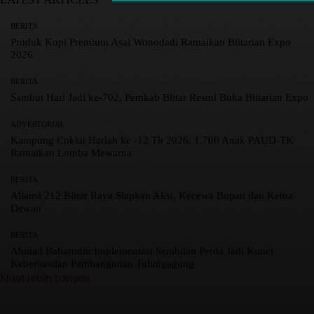
BERITA
Produk Kopi Premium Asal Wonodadi Ramaikan Blitarian Expo
2026
BERITA
Sambut Hari Jadi ke-702, Pemkab Blitar Resmi Buka Blitarian Expo
ADVERTORIAL
Kampung Coklat Harlah ke -12 Th 2026, 1.700 Anak PAUD-TK
Ramaikan Lomba Mewarna
BERITA
Aliansi 212 Blitar Raya Siapkan Aksi, Kecewa Bupati dan Ketua
Dewan
BERITA
Ahmad Baharudin:Implementasi Sembilan Perda Jadi Kunci
Keberhasilan Pembangunan Tulungagung
Muat lebih banyak