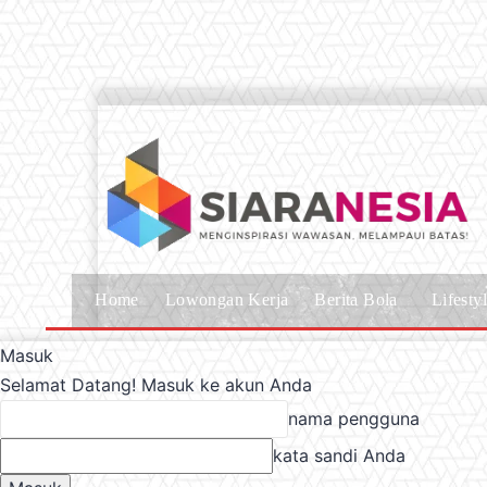
Home
Lowongan Kerja
Berita Bola
Lifesty
Masuk
Selamat Datang! Masuk ke akun Anda
nama pengguna
kata sandi Anda