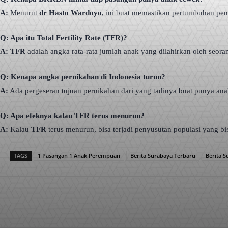
A:
Menurut
dr Hasto Wardoyo
, ini buat memastikan pertumbuhan pe
Q: Apa itu Total Fertility Rate (TFR)?
A:
TFR
adalah angka rata-rata jumlah anak yang dilahirkan oleh seor
Q: Kenapa angka pernikahan di Indonesia turun?
A:
Ada pergeseran tujuan pernikahan dari yang tadinya buat punya anak 
Q: Apa efeknya kalau TFR terus menurun?
A:
Kalau
TFR
terus menurun, bisa terjadi penyusutan populasi yang b
TAGS
1 Pasangan 1 Anak Perempuan
Berita Surabaya Terbaru
Berita S
Facebook
X
Pinterest
Bagikan