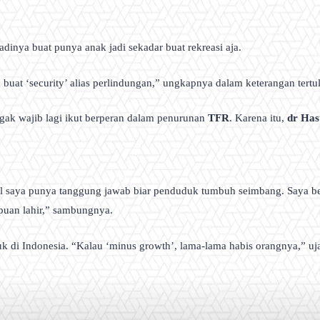
dinya buat punya anak jadi sekadar buat rekreasi aja.
 buat ‘security’ alias perlindungan,” ungkapnya dalam keterangan tertuli
ggak wajib lagi ikut berperan dalam penurunan
TFR
. Karena itu,
dr Has
onal saya punya tanggung jawab biar penduduk tumbuh seimbang. Saya b
puan lahir,” sambungnya.
uk di Indonesia. “Kalau ‘minus growth’, lama-lama habis orangnya,” uj