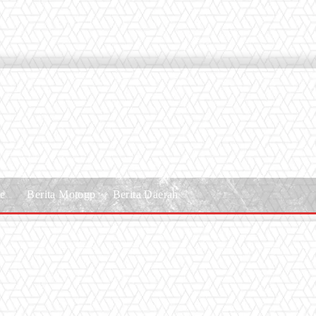
le
Berita Motogp
Berita Daerah