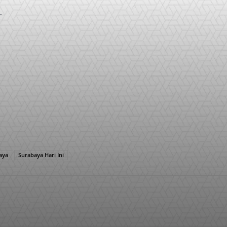
.
aya
Surabaya Hari Ini