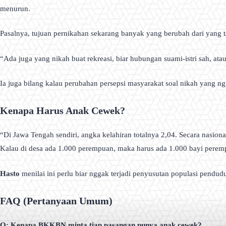
menurun.
Pasalnya, tujuan pernikahan sekarang banyak yang berubah dari yang ta
“Ada juga yang nikah buat rekreasi, biar hubungan suami-istri sah, atau
Ia juga bilang kalau perubahan persepsi masyarakat soal nikah yang n
Kenapa Harus Anak Cewek?
“Di Jawa Tengah sendiri, angka kelahiran totalnya 2,04. Secara nasi
Kalau di desa ada 1.000 perempuan, maka harus ada 1.000 bayi perem
Hasto
menilai ini perlu biar nggak terjadi penyusutan populasi pendud
FAQ (Pertanyaan Umum)
Q: Kenapa BKKBN minta tiap pasangan punya anak cewek?