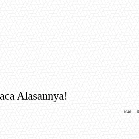
aca Alasannya!
0
1046