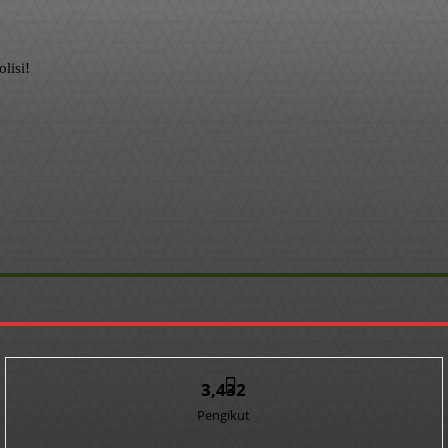
lisi!
3,432
Pengikut