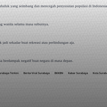
nduduk yang seimbang dan mencegah penyusutan populasi di Indonesia
ang wanita selama masa suburnya.
jadi sekadar buat rekreasi atau perlindungan aja.
isa berdampak negatif buat negara di masa depan.
urabaya Terkini
Berita Viral Surabaya
BKKBN
Kabar Surabaya
Kota Surab
WhatsApp