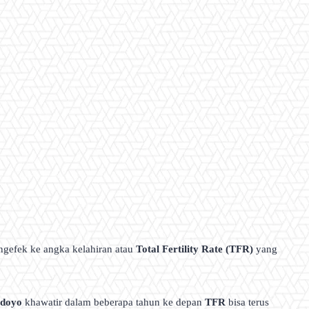
a ngefek ke angka kelahiran atau
Total Fertility Rate (TFR)
yang
rdoyo
khawatir dalam beberapa tahun ke depan
TFR
bisa terus