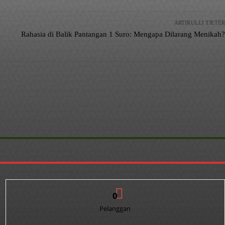
ARTIKULLI TJETËR
Rahasia di Balik Pantangan 1 Suro: Mengapa Dilarang Menikah?
0
Pelanggan