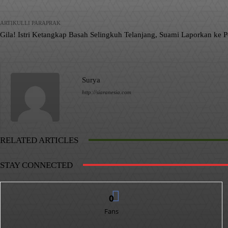
ARTIKULLI PARAPRAK
Gila! Istri Ketangkap Basah Selingkuh Telanjang, Suami Laporkan ke Po
Surya
http://siaranesia.com
RELATED ARTICLES
STAY CONNECTED
0
Fans