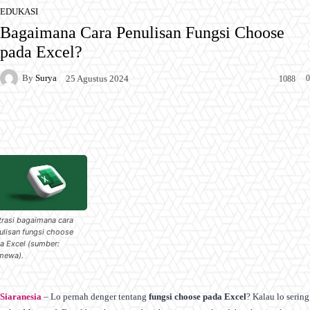
EDUKASI
Bagaimana Cara Penulisan Fungsi Choose
pada Excel?
By
Surya
0
25 Agustus 2024
1088
Facebook
X
Pinterest
WhatsApp
strasi bagaimana cara
ulisan fungsi choose
a Excel (sumber:
imewa).
Siaranesia
– Lo pernah denger tentang
fungsi choose pada Excel
? Kalau lo sering