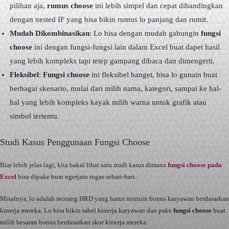
pilihan aja,
rumus choose
ini lebih simpel dan cepat dibandingkan
dengan nested IF yang bisa bikin rumus lo panjang dan rumit.
Mudah Dikombinasikan
: Lo bisa dengan mudah gabungin
fungsi
choose
ini dengan fungsi-fungsi lain dalam Excel buat dapet hasil
yang lebih kompleks tapi tetep gampang dibaca dan dimengerti.
Fleksibel
:
Fungsi choose
ini fleksibel banget, bisa lo gunain buat
berbagai skenario, mulai dari milih nama, kategori, sampai ke hal-
hal yang lebih kompleks kayak milih warna untuk grafik atau
simbol tertentu.
Studi Kasus Penggunaan Fungsi Choose
Biar lebih jelas lagi, kita bakal lihat satu studi kasus dimana
fungsi choose pada
Excel
bisa dipake buat ngerjain tugas sehari-hari.
Misalnya, lo adalah seorang HRD yang harus nentuin bonus karyawan berdasarkan
kinerja mereka. Lo bisa bikin tabel kinerja karyawan dan pake
fungsi choose
buat
milih besaran bonus berdasarkan skor kinerja mereka.