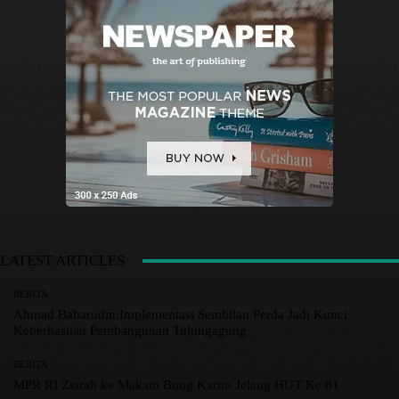
LATEST ARTICLES
BERITA
Ahmad Baharudin:Implementasi Sembilan Perda Jadi Kunci
Keberhasilan Pembangunan Tulungagung
BERITA
MPR RI Ziarah ke Makam Bung Karno Jelang HUT Ke 81