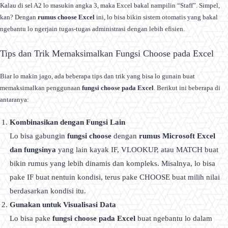
Kalau di sel A2 lo masukin angka 3, maka Excel bakal nampilin “Staff”. Simpel,
kan? Dengan
rumus choose Excel
ini, lo bisa bikin sistem otomatis yang bakal
ngebantu lo ngerjain tugas-tugas administrasi dengan lebih efisien.
Tips dan Trik Memaksimalkan Fungsi Choose pada Excel
Biar lo makin jago, ada beberapa tips dan trik yang bisa lo gunain buat
memaksimalkan penggunaan
fungsi choose pada Excel
. Berikut ini beberapa di
antaranya:
Kombinasikan dengan Fungsi Lain
Lo bisa gabungin
fungsi choose
dengan
rumus Microsoft Excel
dan fungsinya
yang lain kayak IF, VLOOKUP, atau MATCH buat
bikin rumus yang lebih dinamis dan kompleks. Misalnya, lo bisa
pake IF buat nentuin kondisi, terus pake CHOOSE buat milih nilai
berdasarkan kondisi itu.
Gunakan untuk Visualisasi Data
Lo bisa pake
fungsi choose pada Excel
buat ngebantu lo dalam