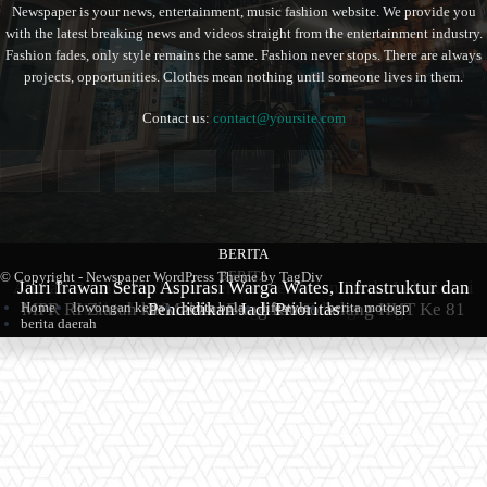
Newspaper is your news, entertainment, music fashion website. We provide you
with the latest breaking news and videos straight from the entertainment industry.
Fashion fades, only style remains the same. Fashion never stops. There are always
projects, opportunities. Clothes mean nothing until someone lives in them.
Contact us:
contact@yoursite.com
BERITA
BERITA
BERITA
© Copyright - Newspaper WordPress Theme by TagDiv
Ahmad Baharudin:Implementasi Sembilan Perda Jadi Kunci
Jairi Irawan Serap Aspirasi Warga Wates, Infrastruktur dan
MPR RI Ziarah ke Makam Bung Karno Jelang HUT Ke 81
Keberhasilan Pembangunan Tulungagung
Pendidikan Jadi Prioritas
Home
lowongan kerja
berita bola
lifestyle
berita motogp
berita daerah