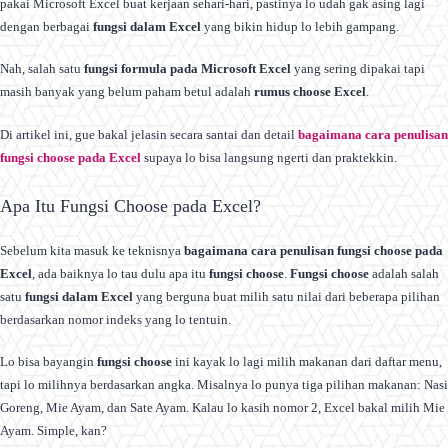
pakai Microsoft Excel buat kerjaan sehari-hari, pastinya lo udah gak asing lagi
dengan berbagai
fungsi dalam Excel
yang bikin hidup lo lebih gampang.
Nah, salah satu
fungsi formula pada Microsoft Excel
yang sering dipakai tapi
masih banyak yang belum paham betul adalah
rumus choose Excel
.
Di artikel ini, gue bakal jelasin secara santai dan detail
bagaimana cara penulisan
fungsi choose pada Excel
supaya lo bisa langsung ngerti dan praktekkin.
Apa Itu Fungsi Choose pada Excel?
Sebelum kita masuk ke teknisnya
bagaimana cara penulisan fungsi choose pada
Excel
, ada baiknya lo tau dulu apa itu
fungsi choose
.
Fungsi choose
adalah salah
satu
fungsi dalam Excel
yang berguna buat milih satu nilai dari beberapa pilihan
berdasarkan nomor indeks yang lo tentuin.
Lo bisa bayangin
fungsi choose
ini kayak lo lagi milih makanan dari daftar menu,
tapi lo milihnya berdasarkan angka. Misalnya lo punya tiga pilihan makanan: Nasi
Goreng, Mie Ayam, dan Sate Ayam. Kalau lo kasih nomor 2, Excel bakal milih Mie
Ayam. Simple, kan?