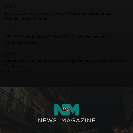
BERITA
Jairi Irawan Serap Aspirasi Warga Wates, Infrastruktur dan
Pendidikan Jadi Prioritas
BERITA
DPR RI Sarmuji Minta PT Jasa Tirta Tunda Penutupan Akses
Bendungan Lahor
BERITA
Sarmuji dan Jairi Serap Aspirasi Warga Sukorejo, Blitar Salurkan
Bantuan
Muat lebih banyak