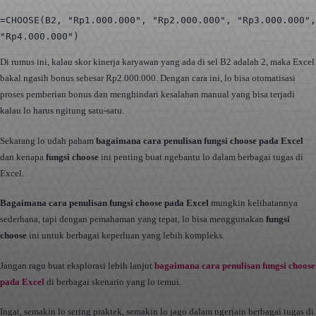
=CHOOSE(B2, "Rp1.000.000", "Rp2.000.000", "Rp3.000.000",
"Rp4.000.000")
Di rumus ini, kalau skor kinerja karyawan yang ada di sel B2 adalah 2, maka Excel
bakal ngasih bonus sebesar Rp2.000.000. Dengan cara ini, lo bisa otomatisasi
proses pemberian bonus dan menghindari kesalahan manual yang bisa terjadi
kalau lo harus ngitung satu-satu.
Sekarang lo udah paham
bagaimana cara penulisan fungsi choose pada Excel
dan kenapa
fungsi choose
ini penting buat ngebantu lo dalam berbagai tugas di
Excel.
Bagaimana cara penulisan fungsi choose pada Excel
mungkin kelihatannya
sederhana, tapi dengan pemahaman yang tepat, lo bisa menggunakan
fungsi
choose
ini untuk berbagai keperluan yang lebih kompleks.
Jangan ragu buat eksplorasi lebih lanjut
bagaimana cara penulisan fungsi choose
pada Excel
di berbagai skenario yang lo temui.
Ingat, semakin lo sering praktek, semakin lo jago dalam ngerjain berbagai tugas di