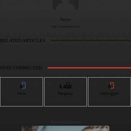
Surya
http://siaranesia.com
RELATED ARTICLES
STAY CONNECTED
0
3,432
0
Fans
Pengikut
Pelanggan
- Advertisement -