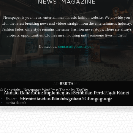
Newspaper is your news, entertainment, music fashion website. We provide you
with the latest breaking news and videos straight from the entertainment industry.
Fashion fades, only style remains the same. Fashion never stops. There are always
projects, opportunities. Clothes mean nothing until someone lives in them.
Contact us:
contact@yoursite.com
ADVERTORIAL
BERITA
BERITA
© Copyright - Newspaper WordPress Theme by TagDiv
Kampung Coklat Harlah ke -12 Th 2026, 1.700 Anak PAUD-
Ahmad Baharudin:Implementasi Sembilan Perda Jadi Kunci
Aliansi 212 Blitar Raya Siapkan Aksi, Kecewa Bupati dan
Keberhasilan Pembangunan Tulungagung
TK Ramaikan Lomba Mewarna
Ketua Dewan
Home
lowongan kerja
berita bola
lifestyle
berita motogp
berita daerah