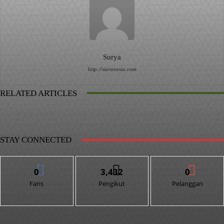
Surya
http://siaranesia.com
RELATED ARTICLES
STAY CONNECTED
0
3,432
0
Fans
Pengikut
Pelanggan