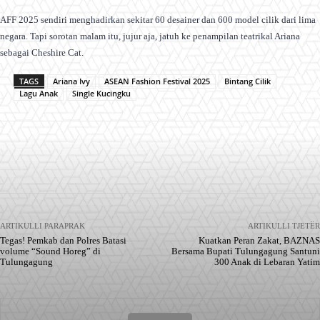
AFF 2025 sendiri menghadirkan sekitar 60 desainer dan 600 model cilik dari lima
negara. Tapi sorotan malam itu, jujur aja, jatuh ke penampilan teatrikal Ariana
sebagai Cheshire Cat.
TAGS
Ariana Ivy
ASEAN Fashion Festival 2025
Bintang Cilik
Lagu Anak
Single Kucingku
Facebook
X
Pinterest
WhatsApp
ARTIKULLI PARAPRAK
ARTIKULLI TJETËR
Tegas! Pemkab dan Polres Batasi
Kuatkan Peran Zakat, BAZNAS
volume “Sound Horeg” di
Bersama Bupati Tulungagung Santuni
Tulungagung
300 Anak di Lebaran Yatim