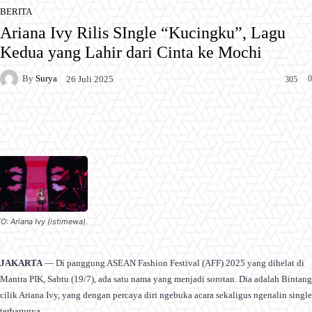
BERITA
Ariana Ivy Rilis SIngle “Kucingku”, Lagu
Kedua yang Lahir dari Cinta ke Mochi
By
Surya
0
26 Juli 2025
305
Facebook
X
Pinterest
WhatsApp
O: Ariana Ivy (istimewa).
JAKARTA
— Di panggung ASEAN Fashion Festival (AFF) 2025 yang dihelat di
Mantra PIK, Sabtu (19/7), ada satu nama yang menjadi sorotan. Dia adalah Bintang
cilik Ariana Ivy, yang dengan percaya diri ngebuka acara sekaligus ngenalin single
terbarunya.