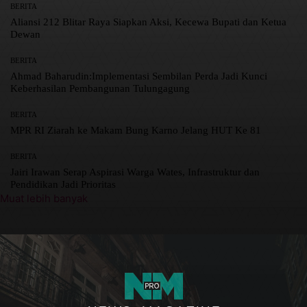
BERITA
Aliansi 212 Blitar Raya Siapkan Aksi, Kecewa Bupati dan Ketua
Dewan
BERITA
Ahmad Baharudin:Implementasi Sembilan Perda Jadi Kunci
Keberhasilan Pembangunan Tulungagung
BERITA
MPR RI Ziarah ke Makam Bung Karno Jelang HUT Ke 81
BERITA
Jairi Irawan Serap Aspirasi Warga Wates, Infrastruktur dan
Pendidikan Jadi Prioritas
Muat lebih banyak