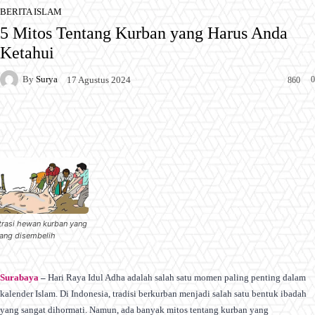
BERITA ISLAM
5 Mitos Tentang Kurban yang Harus Anda
Ketahui
By
Surya
0
17 Agustus 2024
860
Facebook
X
Pinterest
WhatsApp
strasi hewan kurban yang
ang disembelih
Surabaya
–
Hari Raya Idul Adha adalah salah satu momen paling penting dalam
kalender Islam. Di Indonesia, tradisi berkurban menjadi salah satu bentuk ibadah
yang sangat dihormati. Namun, ada banyak mitos tentang kurban yang