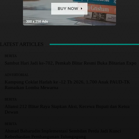
LATEST ARTICLES
BERITA
Sambut Hari Jadi ke-702, Pemkab Blitar Resmi Buka Blitarian Expo
ADVERTORIAL
Kampung Coklat Harlah ke -12 Th 2026, 1.700 Anak PAUD-TK
Ramaikan Lomba Mewarna
BERITA
Aliansi 212 Blitar Raya Siapkan Aksi, Kecewa Bupati dan Ketua
Dewan
BERITA
Ahmad Baharudin:Implementasi Sembilan Perda Jadi Kunci
Keberhasilan Pembangunan Tulungagung