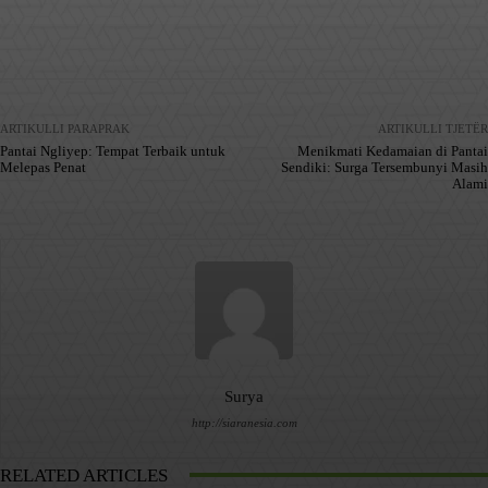
Facebook
X
Pinterest
WhatsApp
ARTIKULLI PARAPRAK
ARTIKULLI TJETËR
Pantai Ngliyep: Tempat Terbaik untuk
Menikmati Kedamaian di Pantai
Melepas Penat
Sendiki: Surga Tersembunyi Masih
Alami
Surya
http://siaranesia.com
RELATED ARTICLES