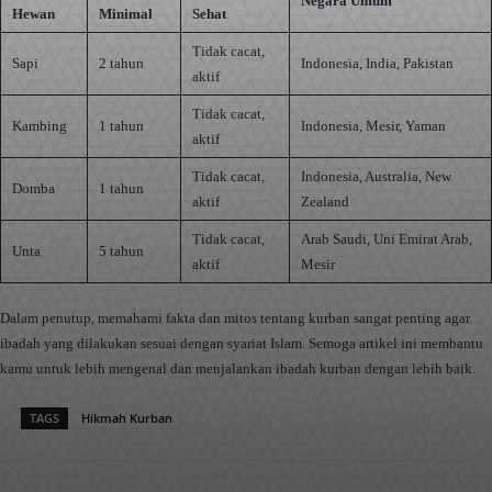
Negara Umum
Hewan
Minimal
Sehat
Tidak cacat,
Sapi
2 tahun
Indonesia, India, Pakistan
aktif
Tidak cacat,
Kambing
1 tahun
Indonesia, Mesir, Yaman
aktif
Tidak cacat,
Indonesia, Australia, New
Domba
1 tahun
aktif
Zealand
Tidak cacat,
Arab Saudi, Uni Emirat Arab,
Unta
5 tahun
aktif
Mesir
Dalam penutup, memahami fakta dan mitos tentang kurban sangat penting agar
ibadah yang dilakukan sesuai dengan syariat Islam. Semoga artikel ini membantu
kamu untuk lebih mengenal dan menjalankan ibadah kurban dengan lebih baik.
TAGS
Hikmah Kurban