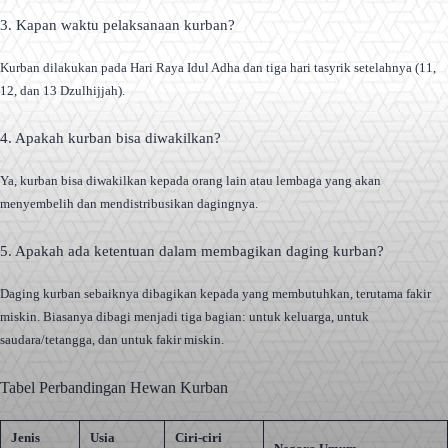
3. Kapan waktu pelaksanaan kurban?
Kurban dilakukan pada Hari Raya Idul Adha dan tiga hari tasyrik setelahnya (11,
12, dan 13 Dzulhijjah).
4. Apakah kurban bisa diwakilkan?
Ya, kurban bisa diwakilkan kepada orang lain atau lembaga yang akan
menyembelih dan mendistribusikan dagingnya.
5. Apakah ada ketentuan dalam membagikan daging kurban?
Daging kurban sebaiknya dibagikan kepada yang membutuhkan, terutama fakir
miskin. Biasanya dibagi menjadi tiga bagian: untuk keluarga, untuk
saudara/tetangga, dan untuk fakir miskin.
Tabel Perbandingan Hewan Kurban
Jenis
Usia
Ciri-ciri