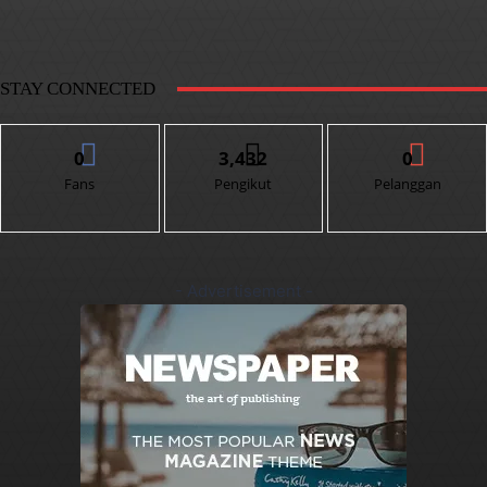
STAY CONNECTED
0
3,432
0
Fans
Pengikut
Pelanggan
- Advertisement -