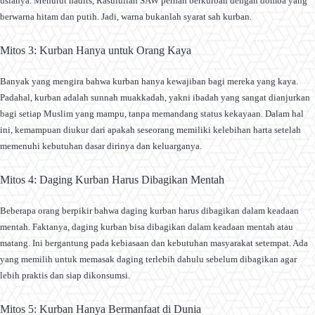
usianya. Menurut hadits, Rasulullah SAW pernah berkurban dengan domba yang
berwarna hitam dan putih. Jadi, warna bukanlah syarat sah kurban.
Mitos 3: Kurban Hanya untuk Orang Kaya
Banyak yang mengira bahwa kurban hanya kewajiban bagi mereka yang kaya.
Padahal, kurban adalah sunnah muakkadah, yakni ibadah yang sangat dianjurkan
bagi setiap Muslim yang mampu, tanpa memandang status kekayaan. Dalam hal
ini, kemampuan diukur dari apakah seseorang memiliki kelebihan harta setelah
memenuhi kebutuhan dasar dirinya dan keluarganya.
Mitos 4: Daging Kurban Harus Dibagikan Mentah
Beberapa orang berpikir bahwa daging kurban harus dibagikan dalam keadaan
mentah. Faktanya, daging kurban bisa dibagikan dalam keadaan mentah atau
matang. Ini bergantung pada kebiasaan dan kebutuhan masyarakat setempat. Ada
yang memilih untuk memasak daging terlebih dahulu sebelum dibagikan agar
lebih praktis dan siap dikonsumsi.
Mitos 5: Kurban Hanya Bermanfaat di Dunia