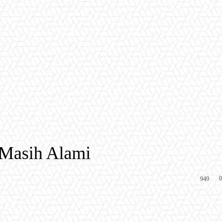
 Masih Alami
0
949