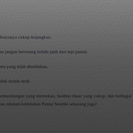
biayanya cukup terjangkau.
 jangan berenang terlalu jauh dari tepi pantai.
ea yang telah disediakan.
ak terlalu terik.
 pemandangan yang memukau, fasilitas dasar yang cukup, dan berbagai
dan nikmati keindahan Pantai Sendiki sekarang juga!