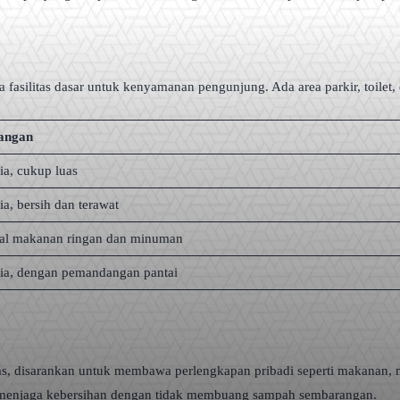
a fasilitas dasar untuk kenyamanan pengunjung. Ada area parkir, toil
angan
ia, cukup luas
ia, bersih dan terawat
al makanan ringan dan minuman
dia, dengan pemandangan pantai
batas, disarankan untuk membawa perlengkapan pribadi seperti makanan
k menjaga kebersihan dengan tidak membuang sampah sembarangan.