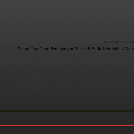
ARTIKULLI TJETËR
Pantai Goa Cina: Petualangan Mistis di Balik Keindahan Alam