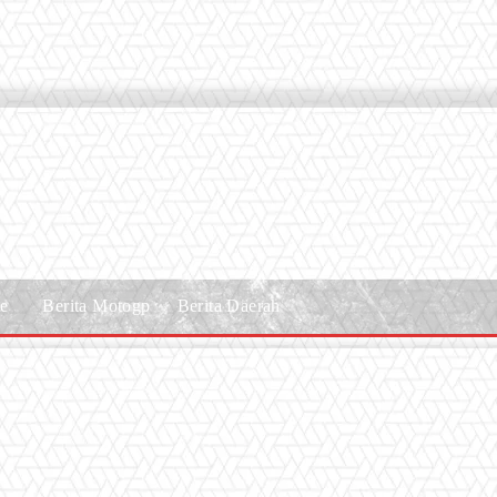
le
Berita Motogp
Berita Daerah