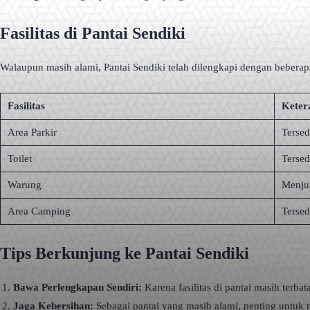
Fasilitas di Pantai Sendiki
Walaupun masih alami, Pantai Sendiki telah dilengkapi dengan beberap
Fasilitas
Keter
Area Parkir
Tersed
Toilet
Tersed
Warung
Menju
Area Camping
Terse
Tips Berkunjung ke Pantai Sendiki
Bawa Perlengkapan Sendiri:
Karena fasilitas di pantai masih ter
Jaga Kebersihan:
Sebagai pantai yang masih alami, penting untu