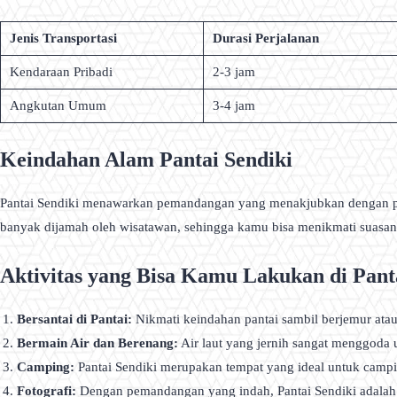
Jenis Transportasi
Durasi Perjalanan
Kendaraan Pribadi
2-3 jam
Angkutan Umum
3-4 jam
Keindahan Alam Pantai Sendiki
Pantai Sendiki menawarkan pemandangan yang menakjubkan dengan pasir
banyak dijamah oleh wisatawan, sehingga kamu bisa menikmati suasan
Aktivitas yang Bisa Kamu Lakukan di Pant
Bersantai di Pantai:
Nikmati keindahan pantai sambil berjemur ata
Bermain Air dan Berenang:
Air laut yang jernih sangat menggoda u
Camping:
Pantai Sendiki merupakan tempat yang ideal untuk campi
Fotografi:
Dengan pemandangan yang indah, Pantai Sendiki adalah 