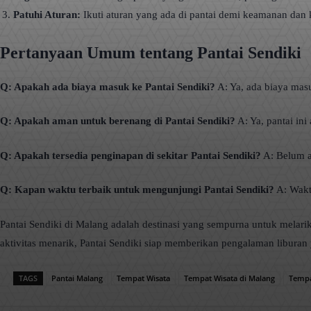
Patuhi Aturan:
Ikuti aturan yang ada di pantai demi keamanan da
Pertanyaan Umum tentang Pantai Sendiki
Q: Apakah ada biaya masuk ke Pantai Sendiki?
A: Ya, ada biaya mas
Q: Apakah aman untuk berenang di Pantai Sendiki?
A: Ya, pantai in
Q: Apakah tersedia penginapan di sekitar Pantai Sendiki?
A: Belum a
Q: Kapan waktu terbaik untuk mengunjungi Pantai Sendiki?
A: Waktu
Pantai Sendiki di Malang adalah destinasi yang sempurna untuk melar
aktivitas menarik, Pantai Sendiki siap memberikan pengalaman liburan
TAGS
Pantai Malang
Tempat Wisata
Tempat Wisata di Malang
Tempa