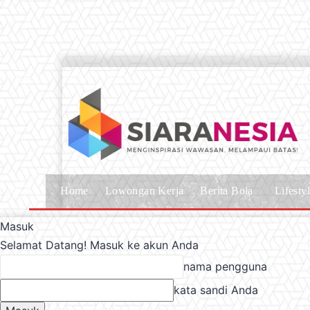
Home
Lowongan Kerja
Berita Bola
Lifesty
Masuk
Selamat Datang! Masuk ke akun Anda
nama pengguna
kata sandi Anda