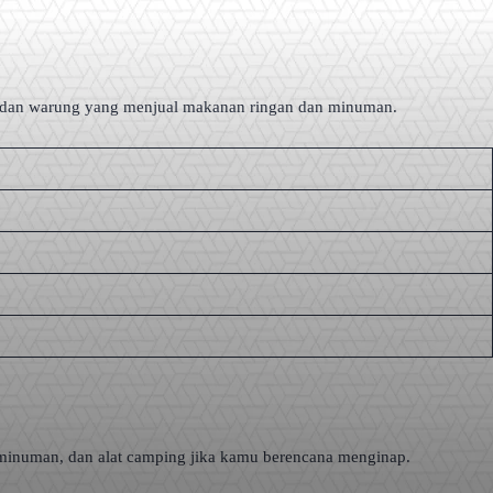
et, dan warung yang menjual makanan ringan dan minuman.
, minuman, dan alat camping jika kamu berencana menginap.