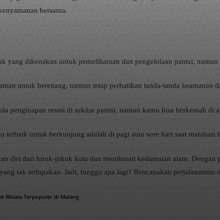
n kenyamanan bersama.
uk yang dikenakan untuk pemeliharaan dan pengelolaan pantai, namun 
i aman untuk berenang, namun tetap perhatikan tanda-tanda keamanan dan
da penginapan resmi di sekitar pantai, namun kamu bisa berkemah di ar
 terbaik untuk berkunjung adalah di pagi atau sore hari saat matahari tid
ikan diri dari hiruk-pikuk kota dan menikmati kedamaian alam. Dengan
 yang tak terlupakan. Jadi, tunggu apa lagi? Rencanakan perjalananmu 
t Wisata Terpopuler di Malang