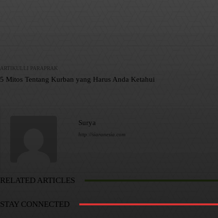
Facebook
X
Pinterest
Bagikan
ARTIKULLI PARAPRAK
5 Mitos Tentang Kurban yang Harus Anda Ketahui
Surya
http://siaranesia.com
RELATED ARTICLES
STAY CONNECTED