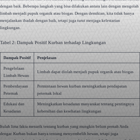
dengan baik. Beberapa langkah yang bisa dilakukan antara lain dengan mengolah
limbah menjadi pupuk organik atau biogas. Dengan demikian, kita tidak hanya
menjalankan ibadah dengan baik, tetapi juga turut menjaga kelestarian
lingkungan.
Tabel 2: Dampak Positif Kurban terhadap Lingkungan
Dampak Positif
Penjelasan
Pengelolaan
Limbah dapat diolah menjadi pupuk organik atau biogas
Limbah Hewan
Pemberdayaan
Permintaan hewan kurban meningkatkan pendapatan
Peternak
peternak lokal
Edukasi dan
Meningkatkan kesadaran masyarakat tentang pentingnya
Kesadaran
kebersihan dan kesehatan lingkungan
Itulah lima fakta menarik tentang kurban yang mungkin belum pernah Anda
dengar. Kurban bukan hanya tentang menyembelih hewan, tetapi juga