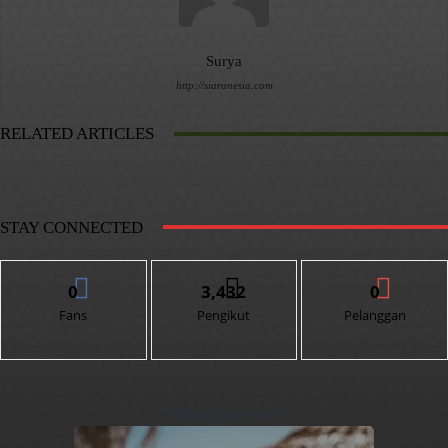
Surya
http://siaranesia.com
RELATED ARTICLES
STAY CONNECTED
0
3,432
0
Fans
Pengikut
Pelanggan
- Advertisement -