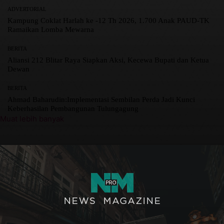
ADVERTORIAL
Kampung Coklat Harlah ke -12 Th 2026, 1.700 Anak PAUD-TK
Ramaikan Lomba Mewarna
BERITA
Aliansi 212 Blitar Raya Siapkan Aksi, Kecewa Bupati dan Ketua
Dewan
BERITA
Ahmad Baharudin:Implementasi Sembilan Perda Jadi Kunci
Keberhasilan Pembangunan Tulungagung
Muat lebih banyak