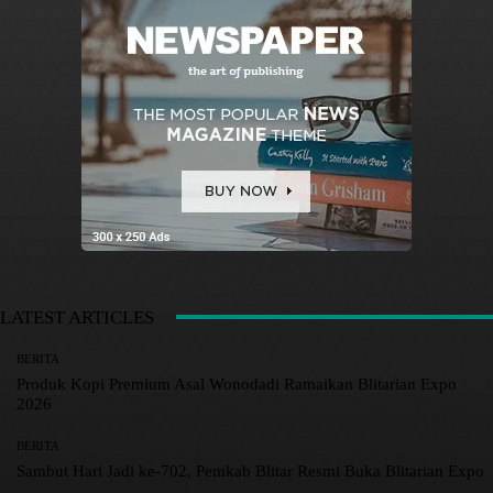
LATEST ARTICLES
BERITA
Produk Kopi Premium Asal Wonodadi Ramaikan Blitarian Expo
2026
BERITA
Sambut Hari Jadi ke-702, Pemkab Blitar Resmi Buka Blitarian Expo