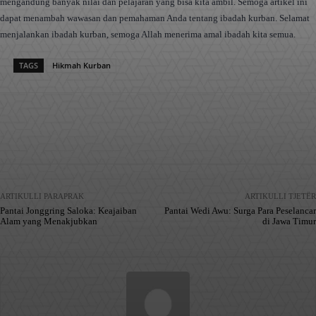
mengandung banyak nilai dan pelajaran yang bisa kita ambil. Semoga artikel ini
dapat menambah wawasan dan pemahaman Anda tentang ibadah kurban. Selamat
menjalankan ibadah kurban, semoga Allah menerima amal ibadah kita semua.
TAGS
Hikmah Kurban
Facebook
X
Pinterest
WhatsApp
ARTIKULLI PARAPRAK
ARTIKULLI TJETËR
Pantai Jonggring Saloka: Keajaiban
Pantai Wedi Awu: Surga Para Peselancar
Alam yang Menakjubkan
di Jawa Timur