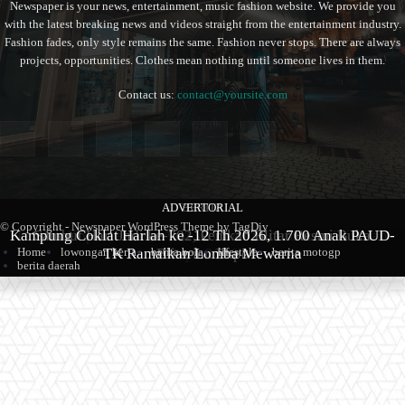
Newspaper is your news, entertainment, music fashion website. We provide you
with the latest breaking news and videos straight from the entertainment industry.
Fashion fades, only style remains the same. Fashion never stops. There are always
projects, opportunities. Clothes mean nothing until someone lives in them.
Contact us:
contact@yoursite.com
ADVERTORIAL
BERITA
BERITA
© Copyright - Newspaper WordPress Theme by TagDiv
Kampung Coklat Harlah ke -12 Th 2026, 1.700 Anak PAUD-
Produk Kopi Premium Asal Wonodadi Ramaikan Blitarian
Sambut Hari Jadi ke-702, Pemkab Blitar Resmi Buka
Home
lowongan kerja
berita bola
lifestyle
berita motogp
TK Ramaikan Lomba Mewarna
Blitarian Expo
Expo 2026
berita daerah