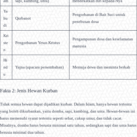
am
sapi, kambing, unta)
mendekatkan diri kepada-Nya
Ya
Pengorbanan di Bait Suci untuk
hu
Qurbanot
penebusan dosa
di
Kri
Pengampunan dosa dan keselamatan
ste
Pengorbanan Yesus Kristus
manusia
n
Hi
nd
Yajna (upacara persembahan)
Memuja dewa dan meminta berkah
u
Fakta 2: Jenis Hewan Kurban
Tidak semua hewan dapat dijadikan kurban. Dalam Islam, hanya hewan tertentu
yang boleh dikurbankan, yaitu domba, sapi, kambing, dan unta. Hewan-hewan ini
harus memenuhi syarat tertentu seperti sehat, cukup umur, dan tidak cacat.
Misalnya, domba harus berusia minimal satu tahun, sedangkan sapi dan unta harus
berusia minimal dua tahun.