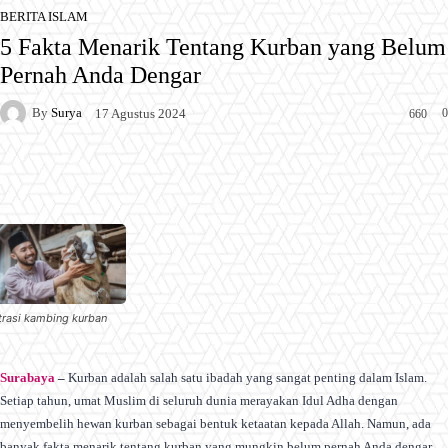
BERITA ISLAM
5 Fakta Menarik Tentang Kurban yang Belum
Pernah Anda Dengar
By
Surya
0
17 Agustus 2024
660
Facebook
X
Pinterest
WhatsApp
strasi kambing kurban
Surabaya
–
Kurban adalah salah satu ibadah yang sangat penting dalam Islam.
Setiap tahun, umat Muslim di seluruh dunia merayakan Idul Adha dengan
menyembelih hewan kurban sebagai bentuk ketaatan kepada Allah. Namun, ada
banyak fakta menarik tentang kurban yang mungkin belum pernah Anda dengar.