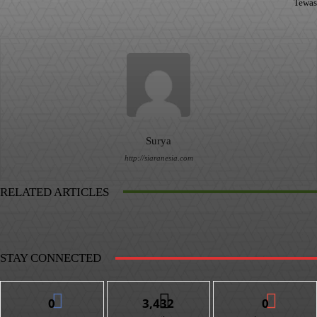
Tewas
Surya
http://siaranesia.com
RELATED ARTICLES
STAY CONNECTED
0
3,432
0