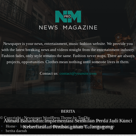
Newspaper is your news, entertainment, music fashion website. We provide you
with the latest breaking news and videos straight from the entertainment industry.
Fashion fades, only style remains the same. Fashion never stops. There are always
projects, opportunities. Clothes mean nothing until someone lives in them.
Contact us:
contact@yoursite.com
ADVERTORIAL
BERITA
BERITA
© Copyright - Newspaper WordPress Theme by TagDiv
Kampung Coklat Harlah ke -12 Th 2026, 1.700 Anak PAUD-
Ahmad Baharudin:Implementasi Sembilan Perda Jadi Kunci
Aliansi 212 Blitar Raya Siapkan Aksi, Kecewa Bupati dan
Keberhasilan Pembangunan Tulungagung
TK Ramaikan Lomba Mewarna
Ketua Dewan
Home
lowongan kerja
berita bola
lifestyle
berita motogp
berita daerah