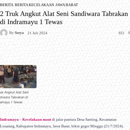
BERITA
BERITA KECELAKAAN
JAWA BARAT
2 Truk Angkut Alat Seni Sandiwara Tabrakan
di Indramayu 1 Tewas
By
Surya
0
21 Juli 2024
833
Facebook
X
Pinterest
WhatsApp
ruk Angkut Alat Seni
diwara Tabrakan di
ramayu 1 Tewas
Indramayu
–
Kecelakaan maut
di jalur pantura Desa Santing, Kecamatan
Losarang, Kabupaten Indramayu, Jawa Barat, bikin geger Minggu (21/7/2024).