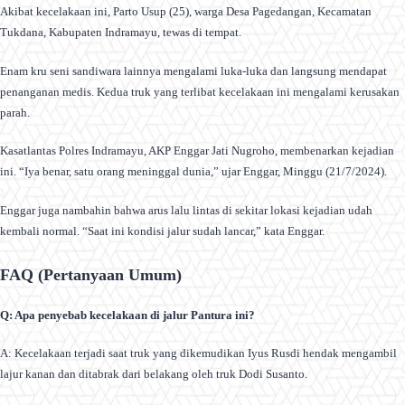
Akibat kecelakaan ini, Parto Usup (25), warga Desa Pagedangan, Kecamatan
Tukdana, Kabupaten Indramayu, tewas di tempat.
Enam kru seni sandiwara lainnya mengalami luka-luka dan langsung mendapat
penanganan medis. Kedua truk yang terlibat kecelakaan ini mengalami kerusakan
parah.
Kasatlantas Polres Indramayu, AKP Enggar Jati Nugroho, membenarkan kejadian
ini. “Iya benar, satu orang meninggal dunia,” ujar Enggar, Minggu (21/7/2024).
Enggar juga nambahin bahwa arus lalu lintas di sekitar lokasi kejadian udah
kembali normal. “Saat ini kondisi jalur sudah lancar,” kata Enggar.
FAQ (Pertanyaan Umum)
Q: Apa penyebab kecelakaan di jalur Pantura ini?
A: Kecelakaan terjadi saat truk yang dikemudikan Iyus Rusdi hendak mengambil
lajur kanan dan ditabrak dari belakang oleh truk Dodi Susanto.