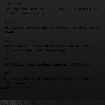
ADVERTORIAL
Kampung Coklat Harlah ke -12 Th 2026, 1.700 Anak PAUD-TK
Ramaikan Lomba Mewarna
BERITA
Aliansi 212 Blitar Raya Siapkan Aksi, Kecewa Bupati dan Ketua
Dewan
BERITA
Ahmad Baharudin:Implementasi Sembilan Perda Jadi Kunci
Keberhasilan Pembangunan Tulungagung
BERITA
MPR RI Ziarah ke Makam Bung Karno Jelang HUT Ke 81
BERITA
Jairi Irawan Serap Aspirasi Warga Wates, Infrastruktur dan
Pendidikan Jadi Prioritas
Muat lebih banyak