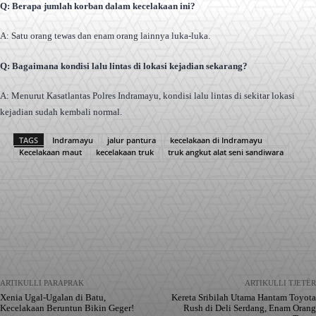
Q: Berapa jumlah korban dalam kecelakaan ini?
A: Satu orang tewas dan enam orang lainnya luka-luka.
Q: Bagaimana kondisi lalu lintas di lokasi kejadian sekarang?
A: Menurut Kasatlantas Polres Indramayu, kondisi lalu lintas di sekitar lokasi
kejadian sudah kembali normal.
TAGS
Indramayu
jalur pantura
kecelakaan di Indramayu
Kecelakaan maut
kecelakaan truk
truk angkut alat seni sandiwara
Facebook
X
Pinterest
WhatsApp
ARTIKULLI PARAPRAK
ARTIKULLI TJETËR
Xenia Ugal-Ugalan di Batu,
Kereta Sribilah Utama Hantam Toyota
Kecelakaan Beruntun Bikin Geger!
Rush di Deli Serdang, Enam Orang