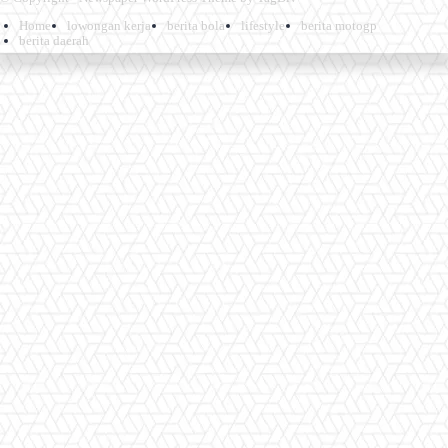
Home
lowongan kerja
berita bola
lifestyle
berita motogp
berita daerah