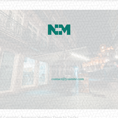
Newspaper is your news, entertainment, music fashion website. We provide you
with the latest breaking news and videos straight from the entertainment industry.
Fashion fades, only style remains the same. Fashion never stops. There are always
projects, opportunities. Clothes mean nothing until someone lives in them.
Contact us:
contact@yoursite.com
© Copyright - Newspaper WordPress Theme by TagDiv