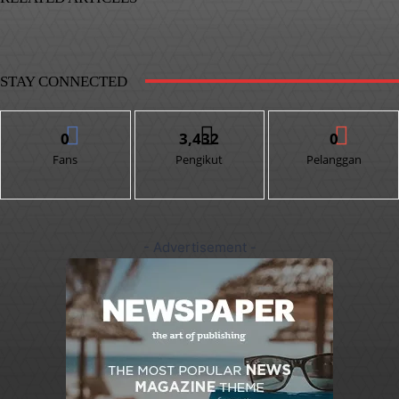
STAY CONNECTED
0
3,432
0
Fans
Pengikut
Pelanggan
- Advertisement -