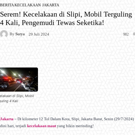
BERITA KECELAKAAN
JAKARTA
Serem! Kecelakaan di Slipi, Mobil Terguling
4 Kali, Pengemudi Tewas Seketika!
By
Surya
0
29 Juli 2024
902
Facebook
X
Pinterest
WhatsApp
elakaan di Slipi, Mobil
uling 4 Kali
Jakarta
– Di kilometer 12 Tol Dalam Kota, Slipi, Jakarta Barat, Senin (29/7/2024)
dini hari, terjadi
kecelakaan maut
yang bikin merinding!