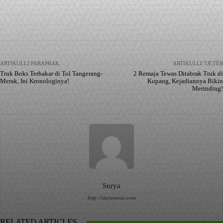
Facebook
X
Pinterest
WhatsApp
ARTIKULLI PARAPRAK
ARTIKULLI TJETËR
Truk Boks Terbakar di Tol Tangerang-
2 Remaja Tewas Ditabrak Truk di
Merak, Ini Kronologinya!
Kupang, Kejadiannya Bikin
Merinding!
Surya
http://siaranesia.com
RELATED ARTICLES