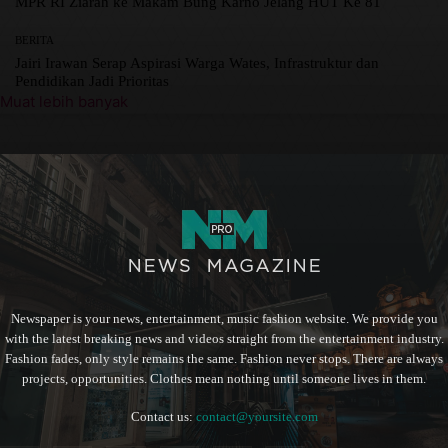
MPR RI Ziarah ke Makam Bung Karno Jelang HUT Ke 81
BERITA
Jairi Irawan Serap Aspirasi Warga Wates, Infrastruktur dan
Pendidikan Jadi Prioritas
Muat lebih banyak
Newspaper is your news, entertainment, music fashion website. We provide you
with the latest breaking news and videos straight from the entertainment industry.
Fashion fades, only style remains the same. Fashion never stops. There are always
projects, opportunities. Clothes mean nothing until someone lives in them.
Contact us:
contact@yoursite.com