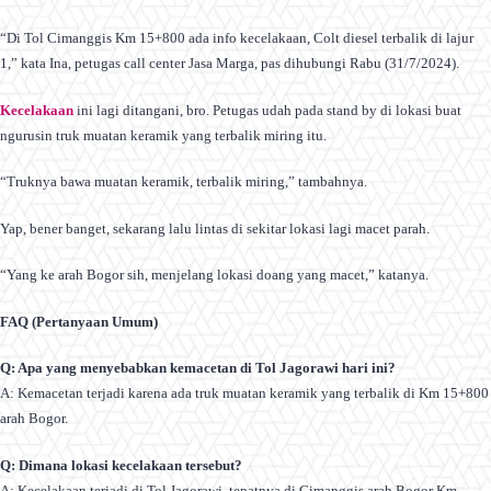
“Di Tol Cimanggis Km 15+800 ada info kecelakaan, Colt diesel terbalik di lajur
1,” kata Ina, petugas call center Jasa Marga, pas dihubungi Rabu (31/7/2024).
Kecelakaan
ini lagi ditangani, bro. Petugas udah pada stand by di lokasi buat
ngurusin truk muatan keramik yang terbalik miring itu.
“Truknya bawa muatan keramik, terbalik miring,” tambahnya.
Yap, bener banget, sekarang lalu lintas di sekitar lokasi lagi macet parah.
“Yang ke arah Bogor sih, menjelang lokasi doang yang macet,” katanya.
FAQ (Pertanyaan Umum)
Q: Apa yang menyebabkan kemacetan di Tol Jagorawi hari ini?
A: Kemacetan terjadi karena ada truk muatan keramik yang terbalik di Km 15+800
arah Bogor.
Q: Dimana lokasi kecelakaan tersebut?
A: Kecelakaan terjadi di Tol Jagorawi, tepatnya di Cimanggis arah Bogor Km