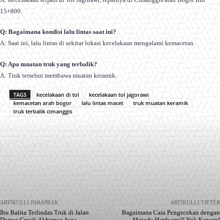
15+800.
Q: Bagaimana kondisi lalu lintas saat ini?
A: Saat ini, lalu lintas di sekitar lokasi kecelakaan mengalami kemacetan.
Q: Apa muatan truk yang terbalik?
A: Truk tersebut membawa muatan keramik.
TAGS
kecelakaan di tol
kecelakaan tol jagorawi
kemacetan arah bogor
lalu lintas macet
truk muatan keramik
truk terbalik cimanggis
Facebook
X
Pinterest
WhatsApp
ARTIKULLI PARAPRAK
ARTIKULLI TJETËR
Ibu Balita Terlindas Truk di Jalan
Bagaimana Cara Pengecekan dengan
Domas Gresik Akhirnya Juga
Metode Hardware?! Yuk Kepoin!