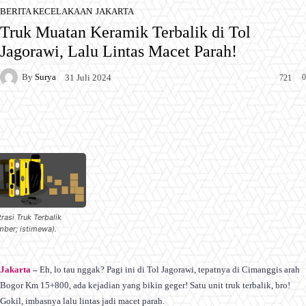
BERITA KECELAKAAN
JAKARTA
Truk Muatan Keramik Terbalik di Tol
Jagorawi, Lalu Lintas Macet Parah!
By
Surya
0
31 Juli 2024
721
Facebook
X
Pinterest
WhatsApp
trasi Truk Terbalik
mber; istimewa).
Jakarta
–
Eh, lo tau nggak? Pagi ini di Tol Jagorawi, tepatnya di Cimanggis arah
Bogor Km 15+800, ada kejadian yang bikin geger! Satu unit truk terbalik, bro!
Gokil, imbasnya lalu lintas jadi macet parah.