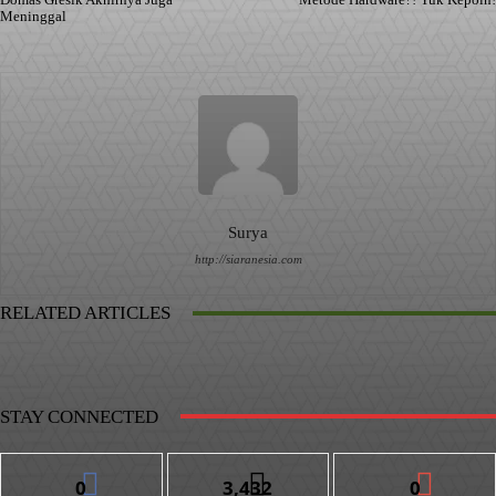
Meninggal
Surya
http://siaranesia.com
RELATED ARTICLES
STAY CONNECTED
0
3,432
0