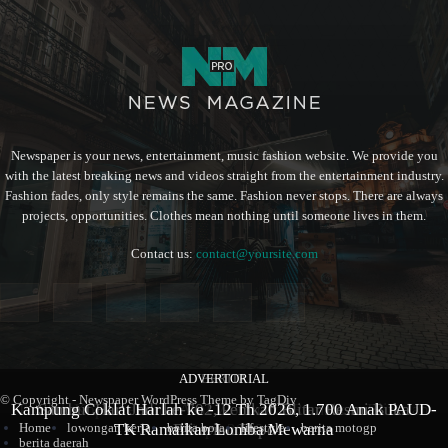
Newspaper is your news, entertainment, music fashion website. We provide you
with the latest breaking news and videos straight from the entertainment industry.
Fashion fades, only style remains the same. Fashion never stops. There are always
projects, opportunities. Clothes mean nothing until someone lives in them.
Contact us:
contact@yoursite.com
ADVERTORIAL
BERITA
BERITA
© Copyright - Newspaper WordPress Theme by TagDiv
Kampung Coklat Harlah ke -12 Th 2026, 1.700 Anak PAUD-
Produk Kopi Premium Asal Wonodadi Ramaikan Blitarian
Sambut Hari Jadi ke-702, Pemkab Blitar Resmi Buka
Home
lowongan kerja
berita bola
lifestyle
berita motogp
TK Ramaikan Lomba Mewarna
Blitarian Expo
Expo 2026
berita daerah