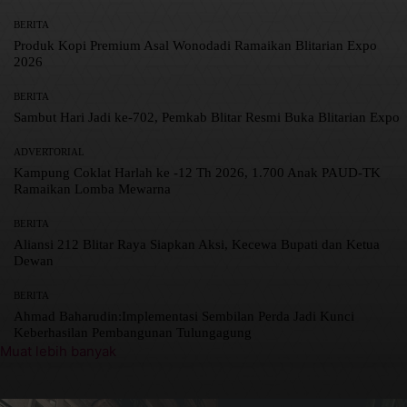
BERITA
Produk Kopi Premium Asal Wonodadi Ramaikan Blitarian Expo
2026
BERITA
Sambut Hari Jadi ke-702, Pemkab Blitar Resmi Buka Blitarian Expo
ADVERTORIAL
Kampung Coklat Harlah ke -12 Th 2026, 1.700 Anak PAUD-TK
Ramaikan Lomba Mewarna
BERITA
Aliansi 212 Blitar Raya Siapkan Aksi, Kecewa Bupati dan Ketua
Dewan
BERITA
Ahmad Baharudin:Implementasi Sembilan Perda Jadi Kunci
Keberhasilan Pembangunan Tulungagung
Muat lebih banyak