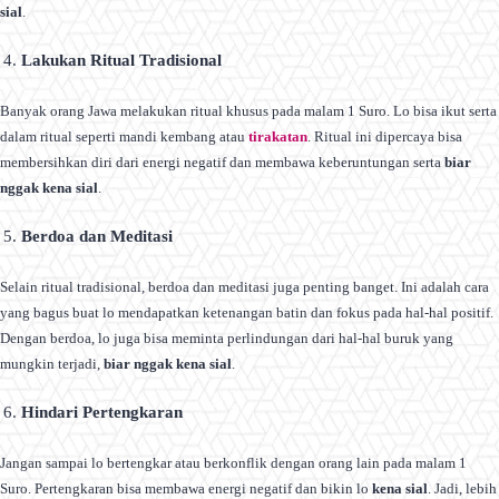
sial
.
Lakukan Ritual Tradisional
Banyak orang Jawa melakukan ritual khusus pada malam 1 Suro. Lo bisa ikut serta
dalam ritual seperti mandi kembang atau
tirakatan
. Ritual ini dipercaya bisa
membersihkan diri dari energi negatif dan membawa keberuntungan serta
biar
nggak kena sial
.
Berdoa dan Meditasi
Selain ritual tradisional, berdoa dan meditasi juga penting banget. Ini adalah cara
yang bagus buat lo mendapatkan ketenangan batin dan fokus pada hal-hal positif.
Dengan berdoa, lo juga bisa meminta perlindungan dari hal-hal buruk yang
mungkin terjadi,
biar nggak kena sial
.
Hindari Pertengkaran
Jangan sampai lo bertengkar atau berkonflik dengan orang lain pada malam 1
Suro. Pertengkaran bisa membawa energi negatif dan bikin lo
kena sial
. Jadi, lebih