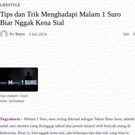
LIFESTYLE
Tips dan Trik Menghadapi Malam 1 Suro
Biar Nggak Kena Sial
By
Surya
0
3 Juli 2024
944
Facebook
X
Pinterest
WhatsApp
strasi malam 1 Suro
mber: istimewa).
Yogyakarta
– Malam 1 Suro, atau sering dikenal sebagai Tahun Baru Jawa, adalah
salah satu momen yang dianggap sakral dan penuh misteri oleh banyak orang di
Indonesia. Buat lo, biar nggak kena sial, ada beberapa tips dan trik yang bisa lo