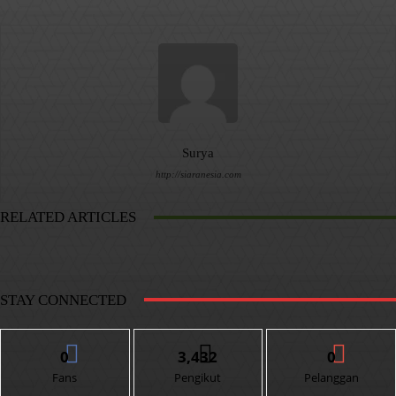
Surya
http://siaranesia.com
RELATED ARTICLES
STAY CONNECTED
0
3,432
0
Fans
Pengikut
Pelanggan