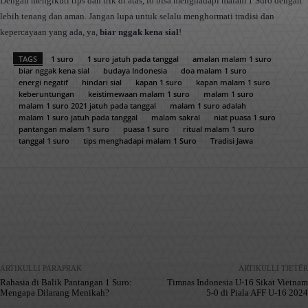
Dengan mengikuti tips dan trik di atas, lo bisa menghadapi malam 1 Suro dengan
lebih tenang dan aman. Jangan lupa untuk selalu menghormati tradisi dan
kepercayaan yang ada, ya,
biar nggak kena sial
!
TAGS
1 suro
1 suro jatuh pada tanggal
amalan malam 1 suro
biar nggak kena sial
budaya Indonesia
doa malam 1 suro
energi negatif
hindari sial
kapan 1 suro
kapan malam 1 suro
keberuntungan
keistimewaan malam 1 suro
malam 1 suro
malam 1 suro 2021 jatuh pada tanggal
malam 1 suro adalah
malam 1 suro jatuh pada tanggal
malam sakral
niat puasa 1 suro
pantangan malam 1 suro
puasa 1 suro
ritual malam 1 suro
tanggal 1 suro
tips menghadapi malam 1 Suro
Tradisi Jawa
Facebook
X
Pinterest
WhatsApp
ARTIKULLI PARAPRAK
ARTIKULLI TJETËR
Rahasia di Balik Pantangan 1 Suro:
Timnas Indonesia U-16 Sikat Vietnam
Mengapa Dilarang Menikah?
5-0 di Piala AFF U-16 2024