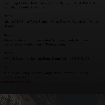
Kampung Coklat Harlah ke -12 Th 2026, 1.700 Anak PAUD-TK
Ramaikan Lomba Mewarna
BERITA
Aliansi 212 Blitar Raya Siapkan Aksi, Kecewa Bupati dan Ketua
Dewan
BERITA
Ahmad Baharudin:Implementasi Sembilan Perda Jadi Kunci
Keberhasilan Pembangunan Tulungagung
BERITA
MPR RI Ziarah ke Makam Bung Karno Jelang HUT Ke 81
BERITA
Jairi Irawan Serap Aspirasi Warga Wates, Infrastruktur dan
Pendidikan Jadi Prioritas
Muat lebih banyak