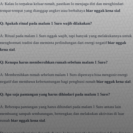
A: Kalau lo terpaksa keluar rumah, pastikan lo menjaga diri dan menghindari
tempat-tempat yang dianggap angker atau berbahaya
biar nggak kena sial
.
Q: Apakah ritual pada malam 1 Suro wajib dilakukan?
A: Ritual pada malam 1 Suro nggak wajib, tapi banyak yang melakukannya untuk
menghormati tradisi dan meminta perlindungan dari energi negatif
biar nggak
kena sial
.
Q: Kenapa harus membersihkan rumah sebelum malam 1 Suro?
A: Membersihkan rumah sebelum malam 1 Suro dipercaya bisa mengusir energi
negatif dan membawa keberuntungan bagi penghuni rumah
biar nggak kena sial
.
Q: Apa saja pantangan yang harus dihindari pada malam 1 Suro?
A: Beberapa pantangan yang harus dihindari pada malam 1 Suro antara lain
membuang sampah sembarangan, bertengkar, dan melakukan aktivitas di luar
rumah
biar nggak kena sial
.