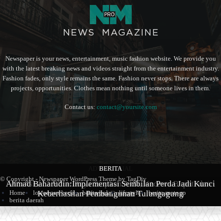
Newspaper is your news, entertainment, music fashion website. We provide you
with the latest breaking news and videos straight from the entertainment industry.
Fashion fades, only style remains the same. Fashion never stops. There are always
projects, opportunities. Clothes mean nothing until someone lives in them.
Contact us:
contact@yoursite.com
ADVERTORIAL
BERITA
BERITA
© Copyright - Newspaper WordPress Theme by TagDiv
Kampung Coklat Harlah ke -12 Th 2026, 1.700 Anak PAUD-
Ahmad Baharudin:Implementasi Sembilan Perda Jadi Kunci
Aliansi 212 Blitar Raya Siapkan Aksi, Kecewa Bupati dan
Home
lowongan kerja
berita bola
lifestyle
berita motogp
Keberhasilan Pembangunan Tulungagung
TK Ramaikan Lomba Mewarna
Ketua Dewan
berita daerah