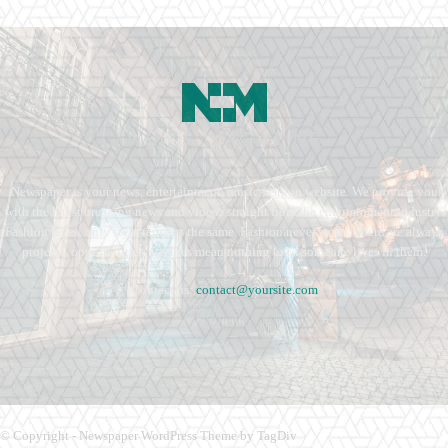
Newspaper is your news, entertainment, music fashion website. We provide you
with the latest breaking news and videos straight from the entertainment industry.
Fashion fades, only style remains the same. Fashion never stops. There are always
projects, opportunities. Clothes mean nothing until someone lives in them.
Contact us:
contact@yoursite.com
© Copyright - Newspaper WordPress Theme by TagDiv