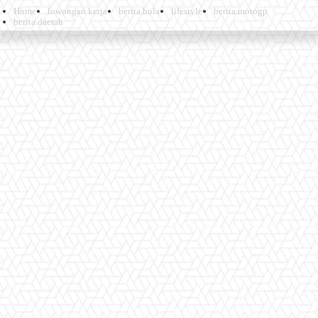
Home
lowongan kerja
berita bola
lifestyle
berita motogp
berita daerah