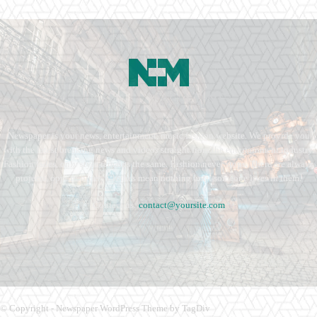
Newspaper is your news, entertainment, music fashion website. We provide you
with the latest breaking news and videos straight from the entertainment industry.
Fashion fades, only style remains the same. Fashion never stops. There are always
projects, opportunities. Clothes mean nothing until someone lives in them.
Contact us:
contact@yoursite.com
© Copyright - Newspaper WordPress Theme by TagDiv