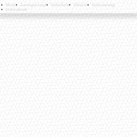
Home
lowongan kerja
berita bola
lifestyle
berita motogp
berita daerah