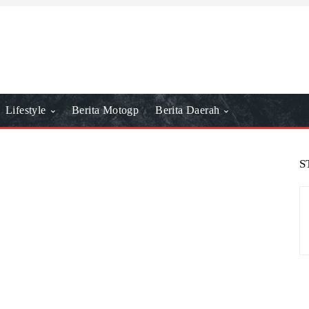
Lifestyle
Berita Motogp
Berita Daerah
S