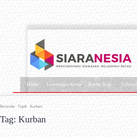
Home
Lowongan Kerja
Berita Bola
Lifesty
Beranda
Topik
Kurban
Tag:
Kurban