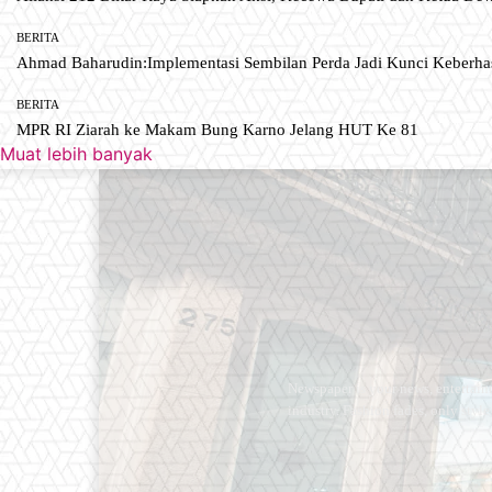
BERITA
Ahmad Baharudin:Implementasi Sembilan Perda Jadi Kunci Keberh
BERITA
MPR RI Ziarah ke Makam Bung Karno Jelang HUT Ke 81
Muat lebih banyak
Newspaper is your news, entertain
industry. Fashion fades, only styl