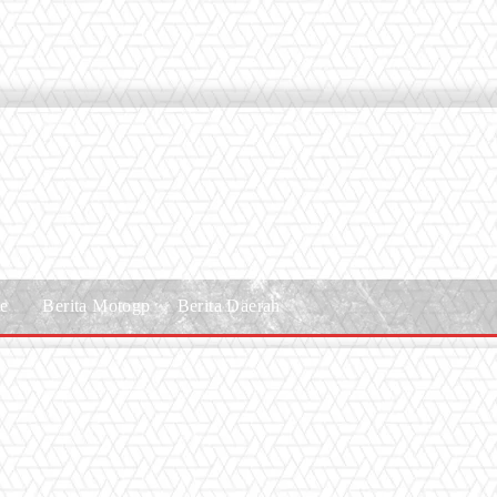
le
Berita Motogp
Berita Daerah