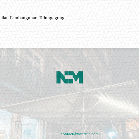
asilan Pembangunan Tulungagung
ment, music fashion website. We provide you with the latest breaking news and vide
e remains the same. Fashion never stops. There are always projects, opportunities.
lives in them.
Contact us:
contact@yoursite.com