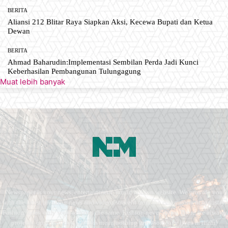
BERITA
Aliansi 212 Blitar Raya Siapkan Aksi, Kecewa Bupati dan Ketua
Dewan
BERITA
Ahmad Baharudin:Implementasi Sembilan Perda Jadi Kunci
Keberhasilan Pembangunan Tulungagung
Muat lebih banyak
Newspaper is your news, entertainment, music fashion website. We provide you
with the latest breaking news and videos straight from the entertainment industry.
Fashion fades, only style remains the same. Fashion never stops. There are always
projects, opportunities. Clothes mean nothing until someone lives in them.