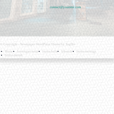
Contact us:
contact@yoursite.com
© Copyright - Newspaper WordPress Theme by TagDiv
Home
lowongan kerja
berita bola
lifestyle
berita motogp
berita daerah