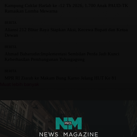
Kampung Coklat Harlah ke -12 Th 2026, 1.700 Anak PAUD-TK
Ramaikan Lomba Mewarna
BERITA
Aliansi 212 Blitar Raya Siapkan Aksi, Kecewa Bupati dan Ketua
Dewan
BERITA
Ahmad Baharudin:Implementasi Sembilan Perda Jadi Kunci
Keberhasilan Pembangunan Tulungagung
BERITA
MPR RI Ziarah ke Makam Bung Karno Jelang HUT Ke 81
Muat lebih banyak