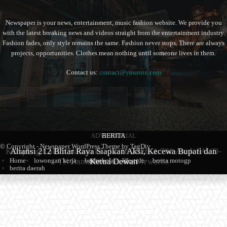
Newspaper is your news, entertainment, music fashion website. We provide you
with the latest breaking news and videos straight from the entertainment industry.
Fashion fades, only style remains the same. Fashion never stops. There are always
projects, opportunities. Clothes mean nothing until someone lives in them.
Contact us:
contact@yoursite.com
ADVERTORIAL
BERITA
BERITA
© Copyright - Newspaper WordPress Theme by TagDiv
Kampung Coklat Harlah ke -12 Th 2026, 1.700 Anak PAUD-
Aliansi 212 Blitar Raya Siapkan Aksi, Kecewa Bupati dan
Sambut Hari Jadi ke-702, Pemkab Blitar Resmi Buka
Home
lowongan kerja
berita bola
lifestyle
berita motogp
TK Ramaikan Lomba Mewarna
Blitarian Expo
Ketua Dewan
berita daerah