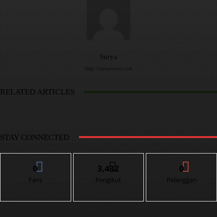
Surya
http://siaranesia.com
RELATED ARTICLES
STAY CONNECTED
0
3,432
0
Fans
Pengikut
Pelanggan