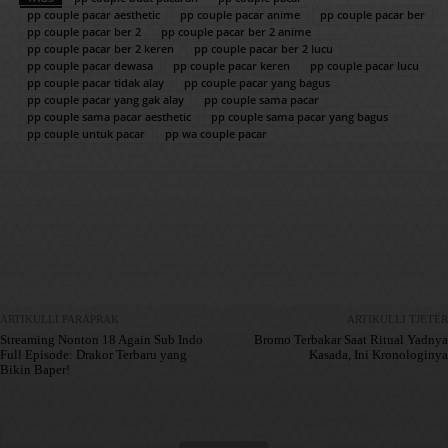
pp couple pacar aesthetic
pp couple pacar anime
pp couple pacar ber
pp couple pacar ber 2
pp couple pacar ber 2 anime
pp couple pacar ber 2 keren
pp couple pacar ber 2 lucu
pp couple pacar dewasa
pp couple pacar keren
pp couple pacar lucu
pp couple pacar tidak alay
pp couple pacar yang bagus
pp couple pacar yang gak alay
pp couple sama pacar
pp couple sama pacar aesthetic
pp couple sama pacar yang bagus
pp couple untuk pacar
pp wa couple pacar
Facebook
X
Pinterest
WhatsApp
ARTIKULLI PARAPRAK
ARTIKULLI TJETËR
Streaming Nonton 18 Again Sub Indo
Bromo Terbakar Saat Ritual Yadnya
Full Episode: Drakor Terbaru yang
Kasada, Ini Kronologinya
Bikin Baper!