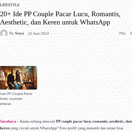
LIFESTYLE
20+ Ide PP Couple Pacar Lucu, Romantis,
Aesthetic, dan Keren untuk WhatsApp
By
Surya
0
22 Juni 2024
7951
Facebook
X
Pinterest
WhatsApp
strasi PP Couple Pacar
thetic (sumber:
anesia).
Surabaya
–
Kamu sedang mencari
PP couple pacar lucu, romantis, aesthetic, dan
keren
yang cocok untuk WhatsApp? Foto profil yang menarik dan serasi bisa