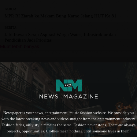
BERITA
MPR RI Ziarah ke Makam Bung Karno Jelang HUT Ke 81
BERITA
Jairi Irawan Serap Aspirasi Warga Wates, Infrastruktur dan
Pendidikan Jadi Prioritas
Muat lebih banyak
Newspaper is your news, entertainment, music fashion website. We provide you
with the latest breaking news and videos straight from the entertainment industry.
Fashion fades, only style remains the same. Fashion never stops. There are always
projects, opportunities. Clothes mean nothing until someone lives in them.