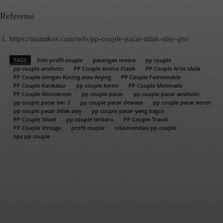
Referensi
https://mamikos.com/info/pp-couple-pacar-tidak-alay-gnr/
TAGS
foto profil couple
pasangan mesra
pp couple
pp couple aesthetic
PP Couple Anime Klasik
PP Couple Artis Idola
PP Couple dengan Kucing atau Anjing
PP Couple Fashionable
PP Couple Karikatur
pp couple keren
PP Couple Minimalis
PP Couple Monokrom
pp couple pacar
pp couple pacar aesthetic
pp couple pacar ber 2
pp couple pacar dewasa
pp couple pacar keren
pp couple pacar tidak alay
pp couple pacar yang bagus
PP Couple Siluet
pp couple terbaru
PP Couple Travel
PP Couple Vintage
profil couple
rekomendasi pp couple
tips pp couple
Facebook
X
Pinterest
WhatsApp