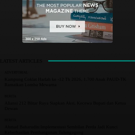
LATEST ARTICLES
ADVERTORIAL
Kampung Coklat Harlah ke -12 Th 2026, 1.700 Anak PAUD-TK
Ramaikan Lomba Mewarna
BERITA
Aliansi 212 Blitar Raya Siapkan Aksi, Kecewa Bupati dan Ketua
Dewan
BERITA
Ahmad Baharudin:Implementasi Sembilan Perda Jadi Kunci
Keberhasilan Pembangunan Tulungagung