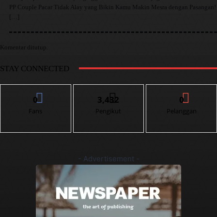
PP Couple Pacar Tidak Alay yang Bikin Kamu Makin Mesra dengan Pasangan!
[…]
Komentar ditutup.
STAY CONNECTED
0
3,432
0
Fans
Pengikut
Pelanggan
- Advertisement -