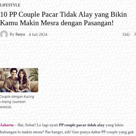
LIFESTYLE
10 PP Couple Pacar Tidak Alay yang Bikin
Kamu Makin Mesra dengan Pasangan!
By
Surya
3
4 Juli 2024
3342
Facebook
X
Pinterest
WhatsApp
Couple dengan Kucing
u Anjing (sumber:
anesia).
Jakarta
– Hai, Sobat! Lo lagi nyari
PP couple pacar tidak alay
yang bikin
hubungan lo makin mesra? Pas banget, nih! Gue punya daftar PP couple yang gak