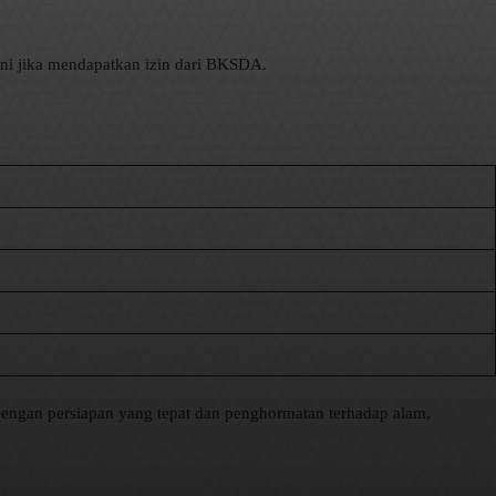
ni jika mendapatkan izin dari BKSDA.
Dengan persiapan yang tepat dan penghormatan terhadap alam,