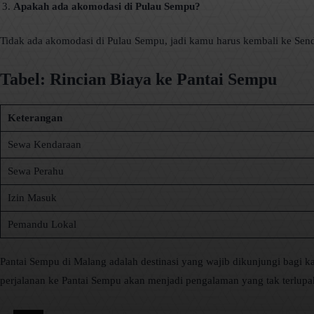
Apakah ada akomodasi di Pulau Sempu?
Tidak ada akomodasi di Pulau Sempu, jadi kamu harus kembali ke Sen
Tabel: Rincian Biaya ke Pantai Sempu
Keterangan
Sewa Kendaraan
Sewa Perahu
Izin Masuk
Pemandu Lokal
Pantai Sempu di Malang adalah destinasi yang wajib dikunjungi bagi
perjalanan ke Pantai Sempu akan menjadi pengalaman yang tak terlupa