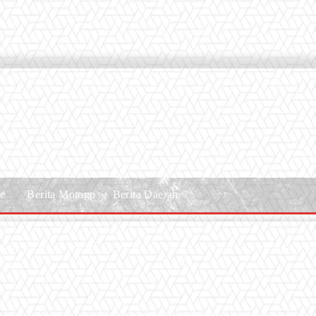
le
Berita Motogp
Berita Daerah