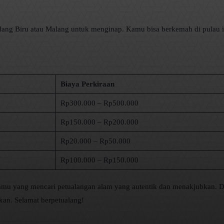
dang Biru atau Malang untuk menginap. Kamu bisa berkemah di pulau i
Biaya Perkiraan
Rp300.000 – Rp500.000
Rp150.000 – Rp200.000
Rp20.000 – Rp50.000
Rp100.000 – Rp150.000
 kamu yang mencari petualangan alam yang autentik dan menakjubkan. 
kan. Selamat berpetualang!