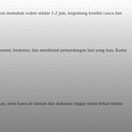
an memakan waktu sekitar 1-2 jam, tergantung kondisi cuaca dan
ersantai, berjemur, dan menikmati pemandangan laut yang luas. Kamu
man, serta bawa air minum dan makanan ringan untuk bekal selama