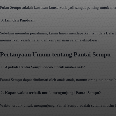
Pulau Sempu adalah kawasan konservasi, jadi sangat penting untuk me
Izin dan Panduan
Sebelum memulai perjalanan, kamu harus mendapatkan izin dari Bala
memastikan keselamatan dan kenyamanan selama eksplorasi.
Pertanyaan Umum tentang Pantai Sempu
Apakah Pantai Sempu cocok untuk anak-anak?
Pantai Sempu dapat dinikmati oleh anak-anak, namun orang tua harus be
Kapan waktu terbaik untuk mengunjungi Pantai Sempu?
Waktu terbaik untuk mengunjungi Pantai Sempu adalah selama musim kem