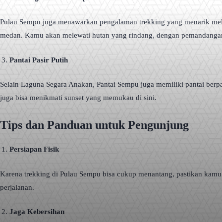
Pulau Sempu juga menawarkan pengalaman trekking yang menarik melalu
medan. Kamu akan melewati hutan yang rindang, dengan pemandanga
Pantai Pasir Putih
Selain Laguna Segara Anakan, Pantai Sempu juga memiliki pantai berpa
juga bisa menikmati sunset yang memukau di sini.
Tips dan Panduan untuk Pengunjung
Persiapan Fisik
Karena trekking di Pulau Sempu bisa cukup menantang, pastikan kamu
perjalanan.
Jaga Kebersihan