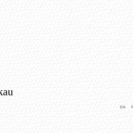
kau
0
834