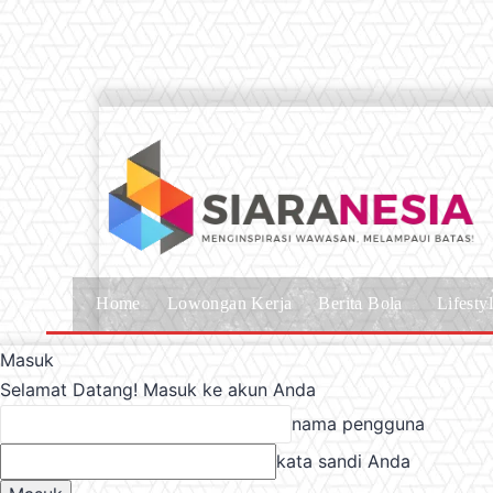
Home
Lowongan Kerja
Berita Bola
Lifesty
Masuk
Selamat Datang! Masuk ke akun Anda
nama pengguna
kata sandi Anda