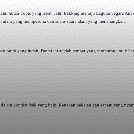
i hutan tropis yang lebat. Jalur trekking menuju Laguna Segara Anak
n alam yang mempesona dan suara-suara alam yang menenangkan.
sir putih yang indah. Pantai ini adalah tempat yang sempurna untuk b
 dalam kondisi fisik yang baik. Kenakan pakaian dan sepatu yang nya