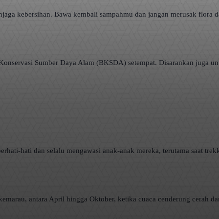
njaga kebersihan. Bawa kembali sampahmu dan jangan merusak flora da
i Konservasi Sumber Daya Alam (BKSDA) setempat. Disarankan juga u
rhati-hati dan selalu mengawasi anak-anak mereka, terutama saat trekki
arau, antara April hingga Oktober, ketika cuaca cenderung cerah dan 