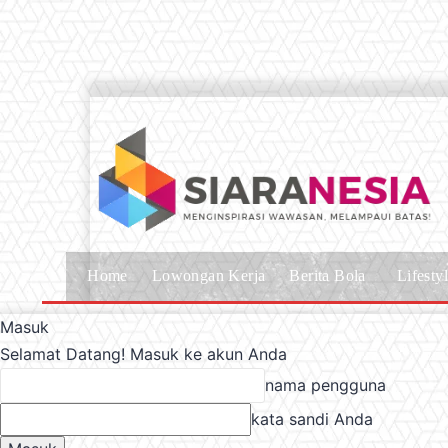
Home
Lowongan Kerja
Berita Bola
Lifesty
Masuk
Selamat Datang! Masuk ke akun Anda
nama pengguna
kata sandi Anda