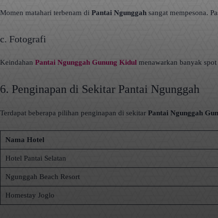
Momen matahari terbenam di
Pantai Ngunggah
sangat mempesona. Pas
c. Fotografi
Keindahan
Pantai Ngunggah Gunung Kidul
menawarkan banyak spot fo
6. Penginapan di Sekitar Pantai Ngunggah
Terdapat beberapa pilihan penginapan di sekitar
Pantai Ngunggah Gun
Nama Hotel
Hotel Pantai Selatan
Ngunggah Beach Resort
Homestay Joglo