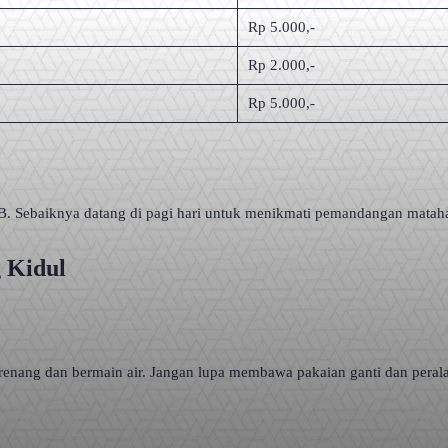
Rp 5.000,-
Rp 2.000,-
Rp 5.000,-
B. Sebaiknya datang di pagi hari untuk menikmati pemandangan matah
 Kidul
berenang dan bermain air. Jangan lupa membawa pakaian ganti dan pera