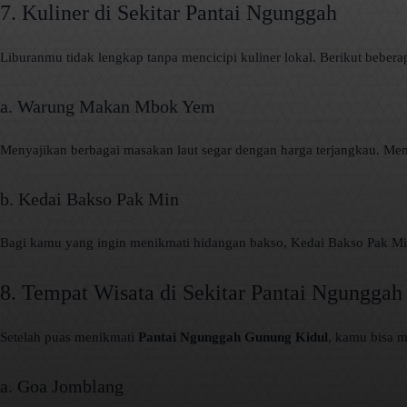
7. Kuliner di Sekitar Pantai Ngunggah
Liburanmu tidak lengkap tanpa mencicipi kuliner lokal. Berikut beber
a. Warung Makan Mbok Yem
Menyajikan berbagai masakan laut segar dengan harga terjangkau. Men
b. Kedai Bakso Pak Min
Bagi kamu yang ingin menikmati hidangan bakso, Kedai Bakso Pak Min 
8. Tempat Wisata di Sekitar Pantai Ngunggah
Setelah puas menikmati
Pantai Ngunggah Gunung Kidul
, kamu bisa m
a. Goa Jomblang