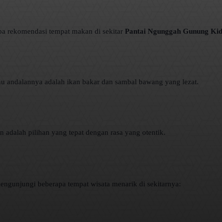
apa rekomendasi tempat makan di sekitar
Pantai Ngunggah Gunung Kid
u andalannya adalah ikan bakar dan sambal bawang yang lezat.
adalah pilihan yang tepat dengan rasa yang otentik.
engunjungi beberapa tempat wisata menarik di sekitarnya: