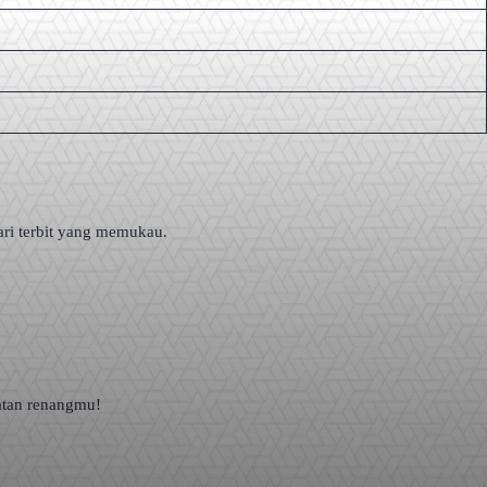
ari terbit yang memukau.
latan renangmu!