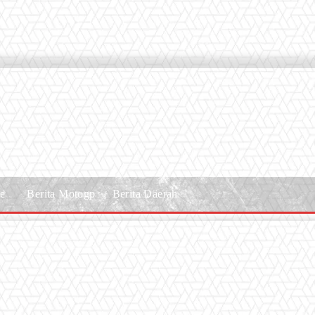
le
Berita Motogp
Berita Daerah