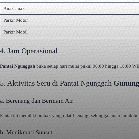
Anak-anak
Parkir Motor
Parkir Mobil
4. Jam Operasional
Pantai Ngunggah
buka setiap hari mulai pukul 06.00 hingga 18.00 WI
5. Aktivitas Seru di Pantai Ngunggah
Gunung
a. Berenang dan Bermain Air
Pantai ini memiliki ombak yang relatif tenang, sehingga aman untuk 
b. Menikmati Sunset