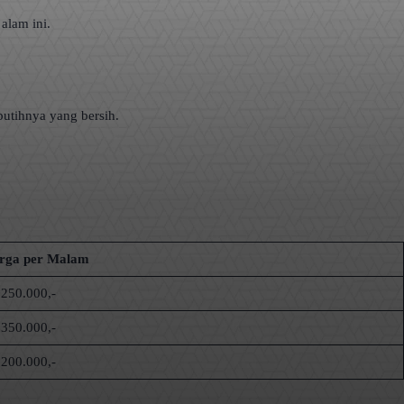
alam ini.
putihnya yang bersih.
rga per Malam
250.000,-
350.000,-
200.000,-