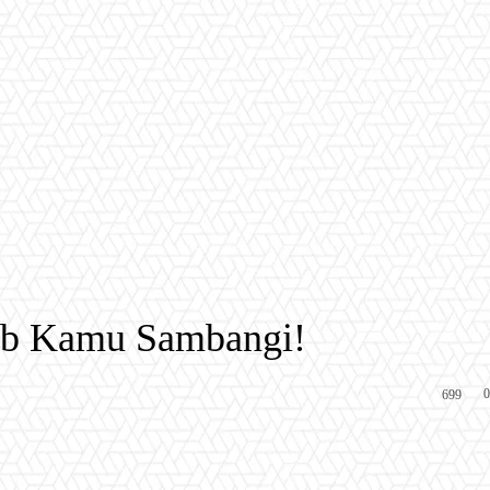
jib Kamu Sambangi!
0
699