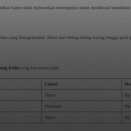
tikan kamu tidak melewatkan kesempatan untuk menikmati keindahan 
to yang Instagramable. Mulai dari tebing-tebing karang hingga pasir 
ung Kidul
yang bisa kamu pilih:
Lokasi
Ha
Tepus
Rp 
Sidoharjo
Rp 
Tepus
Rp 