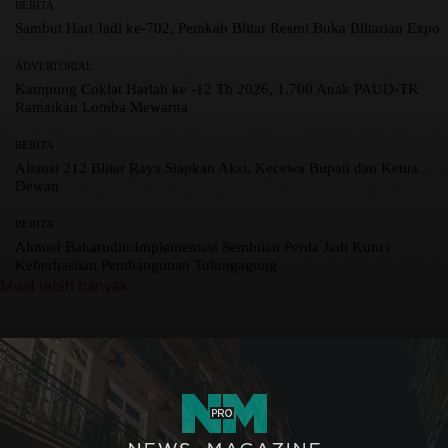
BERITA
Sambut Hari Jadi ke-702, Pemkab Blitar Resmi Buka Blitarian Expo
ADVERTORIAL
Kampung Coklat Harlah ke -12 Th 2026, 1.700 Anak PAUD-TK
Ramaikan Lomba Mewarna
BERITA
Aliansi 212 Blitar Raya Siapkan Aksi, Kecewa Bupati dan Ketua
Dewan
BERITA
Ahmad Baharudin:Implementasi Sembilan Perda Jadi Kunci
Keberhasilan Pembangunan Tulungagung
Muat lebih banyak