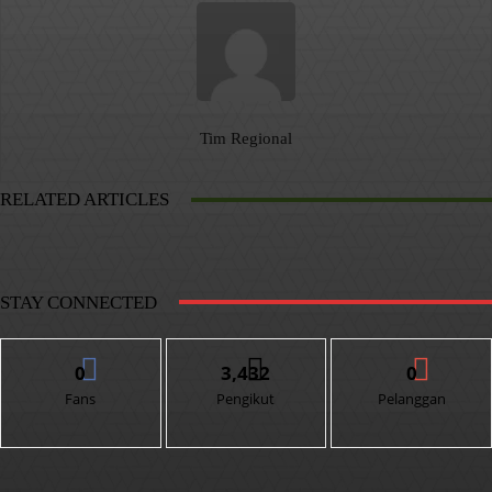
Tim Regional
RELATED ARTICLES
STAY CONNECTED
0
3,432
0
Fans
Pengikut
Pelanggan