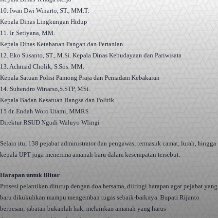
10. Iwan Dwi Winarto, ST., MM.T.
Kepala Dinas Lingkungan Hidup
11. Ir. Setiyana, MM.
Kepala Dinas Ketahanan Pangan dan Pertanian
12. Eko Susanto, ST., M.Si. Kepala Dinas Kebudayaan dan Pariwisata
13. Achmad Cholik, S.Sos. MM.
Kepala Satuan Polisi Pamong Praja dan Pemadam Kebakaran
14. Suhendro Winarso,S.STP, MSi.
Kepala Badan Kesatuan Bangsa dan Politik
15 dr. Endah Woro Utami, MMRS.
Direktur RSUD Ngudi Waluyo Wlingi
Selain itu, 138 pejabat administrator dan pengawas, termasuk camat, lurah, hingga
kepala UPT juga menerima amanah baru dalam kesempatan tersebut.
Harapan untuk Blitar
Prosesi pelantikan ditutup dengan doa bersama, diiringi harapan agar pejabat yang
baru dikukuhkan mampu mengemban tugas sebaik-baiknya. Bupati Rijanto
berpesan, jabatan bukanlah hak, melainkan amanah yang harus