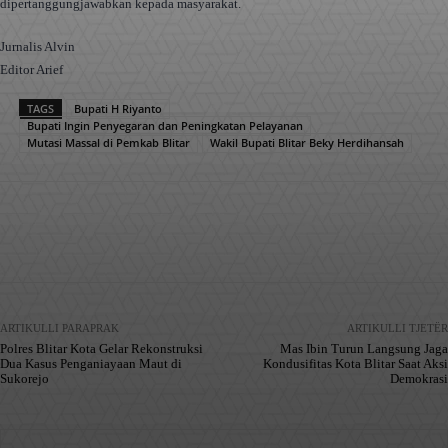
dipertanggungjawabkan kepada masyarakat.
Jurnalis Alvin
Editor Arief
TAGS
Bupati H Riyanto
Bupati Ingin Penyegaran dan Peningkatan Pelayanan
Mutasi Massal di Pemkab Blitar
Wakil Bupati Blitar Beky Herdihansah
Facebook
X
Pinterest
WhatsApp
ARTIKULLI PARAPRAK
ARTIKULLI TJETËR
Polres Blitar Kota Gelar Rekonstruksi
Mas Ibin Turun Langsung Jaga
Dua Kasus Penganiayaan Maut di
Kondusifitas Kota Blitar Saat Aksi
Sukorejo
Demokrasi