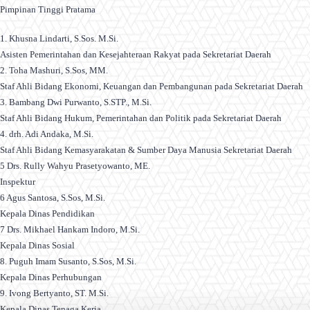
Pimpinan Tinggi Pratama
1. Khusna Lindarti, S.Sos. M.Si.
Asisten Pemerintahan dan Kesejahteraan Rakyat pada Sekretariat Daerah
2. Toha Mashuri, S.Sos, MM.
Staf Ahli Bidang Ekonomi, Keuangan dan Pembangunan pada Sekretariat Daerah
3. Bambang Dwi Purwanto, S.STP., M.Si.
Staf Ahli Bidang Hukum, Pemerintahan dan Politik pada Sekretariat Daerah
4. drh. Adi Andaka, M.Si.
Staf Ahli Bidang Kemasyarakatan & Sumber Daya Manusia Sekretariat Daerah
5 Drs. Rully Wahyu Prasetyowanto, ME.
Inspektur
6 Agus Santosa, S.Sos, M.Si.
Kepala Dinas Pendidikan
7 Drs. Mikhael Hankam Indoro, M.Si.
Kepala Dinas Sosial
8. Puguh Imam Susanto, S.Sos, M.Si.
Kepala Dinas Perhubungan
9. Ivong Bertyanto, ST. M.Si.
Kepala Dinas Tenaga Kerja