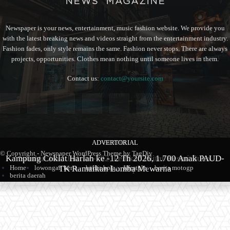
Newspaper is your news, entertainment, music fashion website. We provide you
with the latest breaking news and videos straight from the entertainment industry.
Fashion fades, only style remains the same. Fashion never stops. There are always
projects, opportunities. Clothes mean nothing until someone lives in them.
Contact us:
contact@yoursite.com
ADVERTORIAL
BERITA
BERITA
© Copyright - Newspaper WordPress Theme by TagDiv
Kampung Coklat Harlah ke -12 Th 2026, 1.700 Anak PAUD-
Produk Kopi Premium Asal Wonodadi Ramaikan Blitarian
Sambut Hari Jadi ke-702, Pemkab Blitar Resmi Buka
Home
lowongan kerja
berita bola
lifestyle
berita motogp
TK Ramaikan Lomba Mewarna
Blitarian Expo
Expo 2026
berita daerah