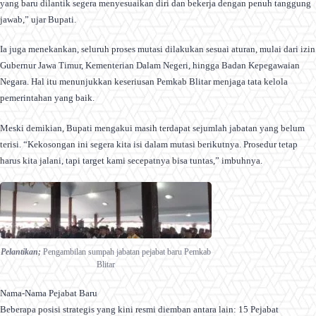
yang baru dilantik segera menyesuaikan diri dan bekerja dengan penuh tanggung
jawab,” ujar Bupati.
Ia juga menekankan, seluruh proses mutasi dilakukan sesuai aturan, mulai dari izin
Gubernur Jawa Timur, Kementerian Dalam Negeri, hingga Badan Kepegawaian
Negara. Hal itu menunjukkan keseriusan Pemkab Blitar menjaga tata kelola
pemerintahan yang baik.
Meski demikian, Bupati mengakui masih terdapat sejumlah jabatan yang belum
terisi. “Kekosongan ini segera kita isi dalam mutasi berikutnya. Prosedur tetap
harus kita jalani, tapi target kami secepatnya bisa tuntas,” imbuhnya.
Pelantikan;
Pengambilan sumpah jabatan pejabat baru Pemkab
Blitar
Nama-Nama Pejabat Baru
Beberapa posisi strategis yang kini resmi diemban antara lain: 15 Pejabat