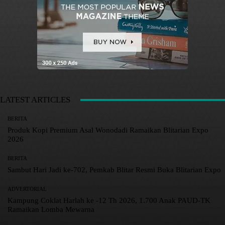
LATEST ARTICLES
BERITA
Produk Kopi Premium Asal Wonodadi Ramaikan Blitarian Expo
2026
BERITA
Sambut Hari Jadi ke-702, Pemkab Blitar Resmi Buka Blitarian Expo
ADVERTORIAL
Kampung Coklat Harlah ke -12 Th 2026, 1.700 Anak PAUD-TK
Ramaikan Lomba Mewarna