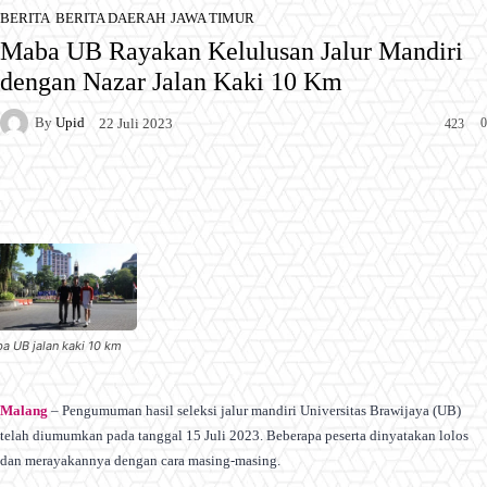
BERITA
BERITA DAERAH
JAWA TIMUR
Maba UB Rayakan Kelulusan Jalur Mandiri
dengan Nazar Jalan Kaki 10 Km
By
Upid
0
22 Juli 2023
423
Facebook
X
Pinterest
WhatsApp
a UB jalan kaki 10 km
Malang
– Pengumuman hasil seleksi jalur mandiri Universitas Brawijaya (UB)
telah diumumkan pada tanggal 15 Juli 2023. Beberapa peserta dinyatakan lolos
dan merayakannya dengan cara masing-masing.