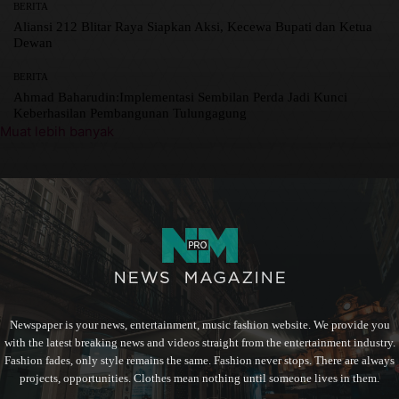
BERITA
Aliansi 212 Blitar Raya Siapkan Aksi, Kecewa Bupati dan Ketua
Dewan
BERITA
Ahmad Baharudin:Implementasi Sembilan Perda Jadi Kunci
Keberhasilan Pembangunan Tulungagung
Muat lebih banyak
Newspaper is your news, entertainment, music fashion website. We provide you
with the latest breaking news and videos straight from the entertainment industry.
Fashion fades, only style remains the same. Fashion never stops. There are always
projects, opportunities. Clothes mean nothing until someone lives in them.