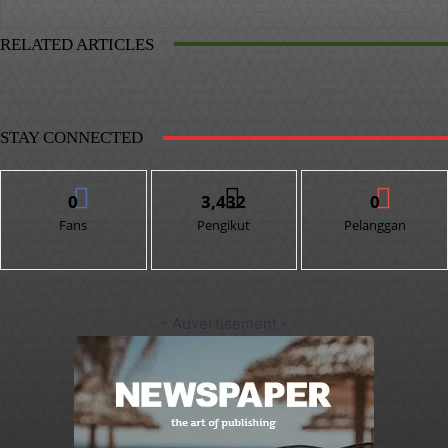
RELATED ARTICLES
STAY CONNECTED
0
3,432
0
Fans
Pengikut
Pelanggan
- Advertisement -