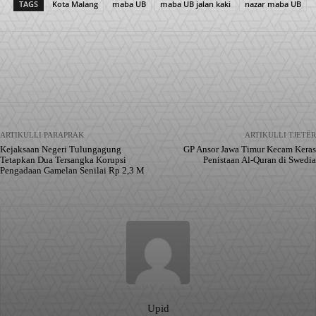
TAGS
Kota Malang
maba UB
maba UB jalan kaki
nazar maba UB
Facebook
X
Pinterest
WhatsApp
ARTIKULLI PARAPRAK
ARTIKULLI TJETËR
Kejaksaan Negeri Tulungagung
GP Ansor Jawa Timur Kecam Keras
Tetapkan Dua Tersangka Korupsi
Penistaan Al-Quran di Swedia
Pengadaan Gamelan Senilai Rp 2,3 M
Upid