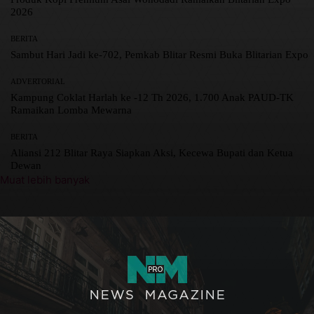
2026
BERITA
Sambut Hari Jadi ke-702, Pemkab Blitar Resmi Buka Blitarian Expo
ADVERTORIAL
Kampung Coklat Harlah ke -12 Th 2026, 1.700 Anak PAUD-TK
Ramaikan Lomba Mewarna
BERITA
Aliansi 212 Blitar Raya Siapkan Aksi, Kecewa Bupati dan Ketua
Dewan
Muat lebih banyak