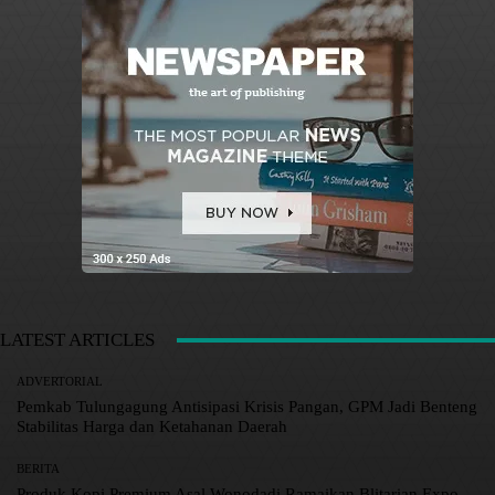
LATEST ARTICLES
ADVERTORIAL
Pemkab Tulungagung Antisipasi Krisis Pangan, GPM Jadi Benteng
Stabilitas Harga dan Ketahanan Daerah
BERITA
Produk Kopi Premium Asal Wonodadi Ramaikan Blitarian Expo