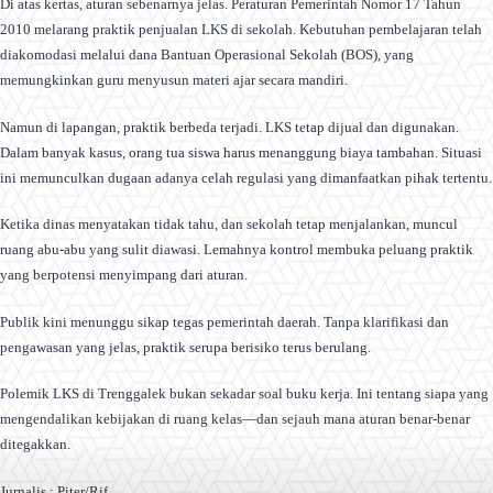
Di atas kertas, aturan sebenarnya jelas. Peraturan Pemerintah Nomor 17 Tahun
2010 melarang praktik penjualan LKS di sekolah. Kebutuhan pembelajaran telah
diakomodasi melalui dana Bantuan Operasional Sekolah (BOS), yang
memungkinkan guru menyusun materi ajar secara mandiri.
Namun di lapangan, praktik berbeda terjadi. LKS tetap dijual dan digunakan.
Dalam banyak kasus, orang tua siswa harus menanggung biaya tambahan. Situasi
ini memunculkan dugaan adanya celah regulasi yang dimanfaatkan pihak tertentu.
Ketika dinas menyatakan tidak tahu, dan sekolah tetap menjalankan, muncul
ruang abu-abu yang sulit diawasi. Lemahnya kontrol membuka peluang praktik
yang berpotensi menyimpang dari aturan.
Publik kini menunggu sikap tegas pemerintah daerah. Tanpa klarifikasi dan
pengawasan yang jelas, praktik serupa berisiko terus berulang.
Polemik LKS di Trenggalek bukan sekadar soal buku kerja. Ini tentang siapa yang
mengendalikan kebijakan di ruang kelas—dan sejauh mana aturan benar-benar
ditegakkan.
Jurnalis : Piter/Rif