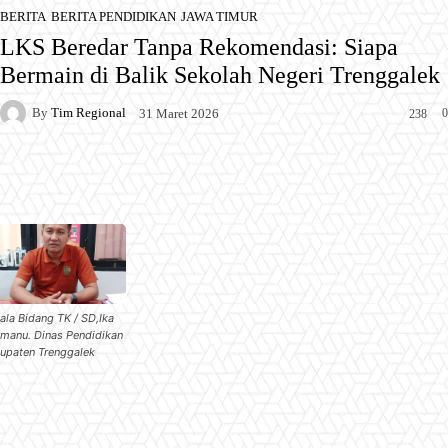
BERITA
BERITA PENDIDIKAN
JAWA TIMUR
LKS Beredar Tanpa Rekomendasi: Siapa
Bermain di Balik Sekolah Negeri Trenggalek
By
Tim Regional
0
31 Maret 2026
238
Facebook
X
Pinterest
WhatsApp
ala Bidang TK / SD,Ika
manu. Dinas Pendidikan
upaten Trenggalek