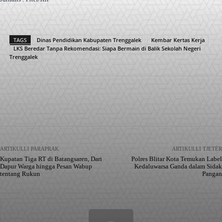
TAGS
Dinas Pendidikan Kabupaten Trenggalek
Kembar Kertas Kerja
LKS Beredar Tanpa Rekomendasi: Siapa Bermain di Balik Sekolah Negeri
Trenggalek
Facebook
X
Pinterest
WhatsApp
ARTIKULLI PARAPRAK
ARTIKULLI TJETËR
Kupatan Tiga RT di Batangsaren, Dari
Polres Blitar Kota Temukan Label
Dapur Warga hingga Pesan Wabup
Kedaluwarsa Ganda dalam Sidak
tentang Rukun
Pangan