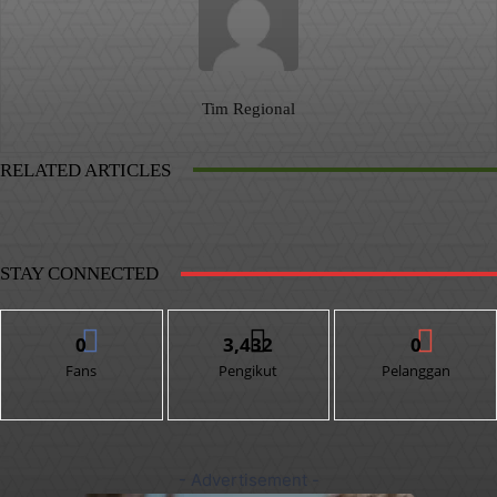
Tim Regional
RELATED ARTICLES
STAY CONNECTED
0
3,432
0
Fans
Pengikut
Pelanggan
- Advertisement -