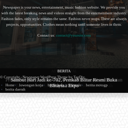
Newspaper is your news, entertainment, music fashion website. We provide you
with the latest breaking news and videos straight from the entertainment industry.
Fashion fades, only style remains the same. Fashion never stops. There are always
projects, opportunities. Clothes mean nothing until someone lives in them.
Contact us:
contact@yoursite.com
ADVERTORIAL
BERITA
BERITA
© Copyright - Newspaper WordPress Theme by TagDiv
Produk Kopi Premium Asal Wonodadi Ramaikan Blitarian
Pemkab Tulungagung Antisipasi Krisis Pangan, GPM Jadi
Sambut Hari Jadi ke-702, Pemkab Blitar Resmi Buka
Benteng Stabilitas Harga dan Ketahanan Daerah
Blitarian Expo
Expo 2026
Home
lowongan kerja
berita bola
lifestyle
berita motogp
berita daerah