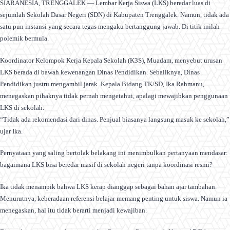
SIARANESIA, TRENGGALEK — Lembar Kerja Siswa (LKS) beredar luas di
sejumlah Sekolah Dasar Negeri (SDN) di Kabupaten Trenggalek. Namun, tidak ada
satu pun instansi yang secara tegas mengaku bertanggung jawab. Di titik inilah
polemik bermula.
Koordinator Kelompok Kerja Kepala Sekolah (K3S), Muadam, menyebut urusan
LKS berada di bawah kewenangan Dinas Pendidikan. Sebaliknya, Dinas
Pendidikan justru mengambil jarak. Kepala Bidang TK/SD, Ika Rahmanu,
menegaskan pihaknya tidak pernah mengetahui, apalagi mewajibkan penggunaan
LKS di sekolah.
“Tidak ada rekomendasi dari dinas. Penjual biasanya langsung masuk ke sekolah,”
ujar Ika.
Pernyataan yang saling bertolak belakang ini menimbulkan pertanyaan mendasar:
bagaimana LKS bisa beredar masif di sekolah negeri tanpa koordinasi resmi?
Ika tidak menampik bahwa LKS kerap dianggap sebagai bahan ajar tambahan.
Menurutnya, keberadaan referensi belajar memang penting untuk siswa. Namun ia
menegaskan, hal itu tidak berarti menjadi kewajiban.