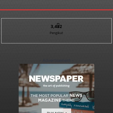
3,432
Pengikut
- Advertisement -