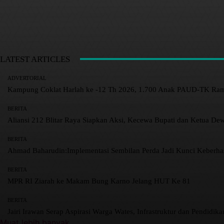
LATEST ARTICLES
ADVERTORIAL
Kampung Coklat Harlah ke -12 Th 2026, 1.700 Anak PAUD-TK R
BERITA
Aliansi 212 Blitar Raya Siapkan Aksi, Kecewa Bupati dan Ketua De
BERITA
Ahmad Baharudin:Implementasi Sembilan Perda Jadi Kunci Keberh
BERITA
MPR RI Ziarah ke Makam Bung Karno Jelang HUT Ke 81
BERITA
Jairi Irawan Serap Aspirasi Warga Wates, Infrastruktur dan Pendidikan
Muat lebih banyak