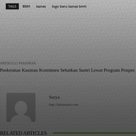
TAGS
BMH
laznas
logo baru laznas bmh
Facebook
X
Pinterest
Bagikan
ARTIKULLI PARAPRAK
Puskesmas Kauman Komitmen Sehatkan Santri Lewat Program Ponpes 
Surya
http://siaranesia.com
RELATED ARTICLES