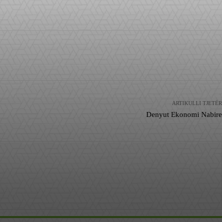
ARTIKULLI TJETËR
Denyut Ekonomi Nabire