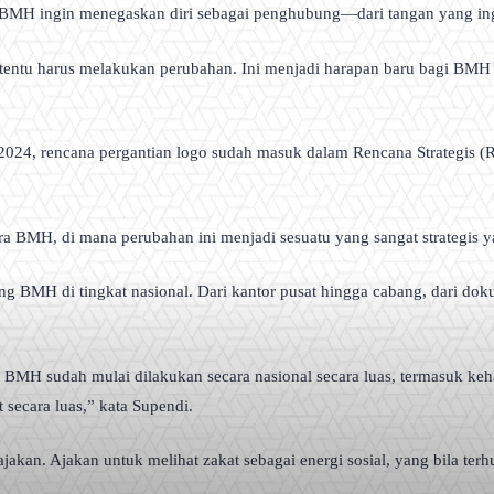
. BMH ingin menegaskan diri sebagai penghubung—dari tangan yang in
tertentu harus melakukan perubahan. Ini menjadi harapan baru bagi BM
2024, rencana pergantian logo sudah masuk dalam Rencana Strategis (Re
stra BMH, di mana perubahan ini menjadi sesuatu yang sangat strategis 
ing BMH di tingkat nasional. Dari kantor pusat hingga cabang, dari do
BMH sudah mulai dilakukan secara nasional secara luas, termasuk keh
secara luas,” kata Supendi.
h ajakan. Ajakan untuk melihat zakat sebagai energi sosial, yang bila