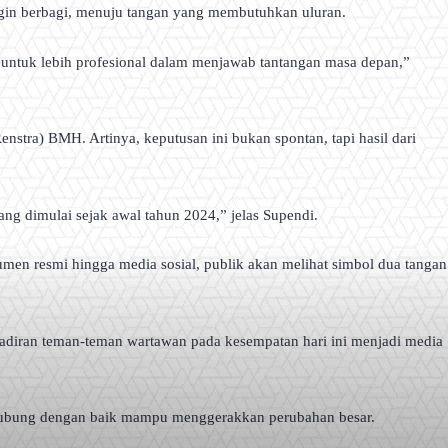
gin berbagi, menuju tangan yang membutuhkan uluran.
H untuk lebih profesional dalam menjawab tantangan masa depan,”
nstra) BMH. Artinya, keputusan ini bukan spontan, tapi hasil dari
yang dimulai sejak awal tahun 2024,” jelas Supendi.
kumen resmi hingga media sosial, publik akan melihat simbol dua tangan
adiran teman-teman wartawan pada kesempatan hari ini menjadi media
 terhubung dengan baik mampu menggerakkan perubahan besar.