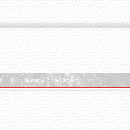
le
Berita Motogp
Berita Daerah