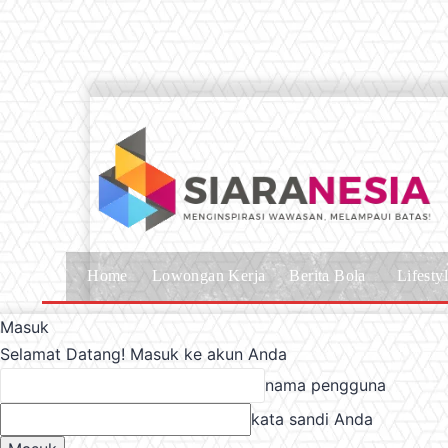
Home
Lowongan Kerja
Berita Bola
Lifesty
Masuk
Selamat Datang! Masuk ke akun Anda
nama pengguna
kata sandi Anda