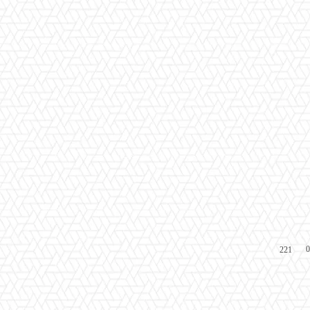
0
221