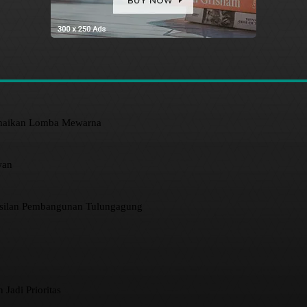
amaikan Lomba Mewarna
wan
asilan Pembangunan Tulungagung
 Jadi Prioritas